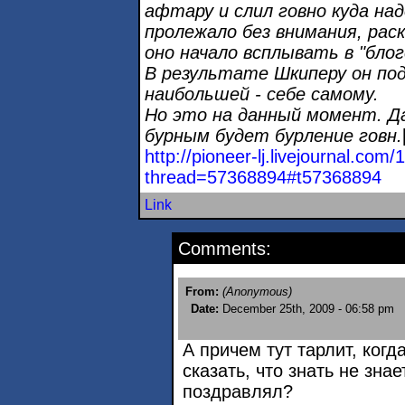
афтару и слил говно куда над
пролежало без внимания, раск
оно начало всплывать в "блог
В результате Шкиперу он под
наибольшей - себе самому.
Но это на данный момент. Да
бурным будет бурление говн.
http://pioneer-lj.livejournal.com
thread=57368894#t57368894
Link
Comments:
From:
(Anonymous)
Date:
December 25th, 2009 - 06:58 pm
А причем тут тарлит, ког
сказать, что знать не зна
поздравлял?