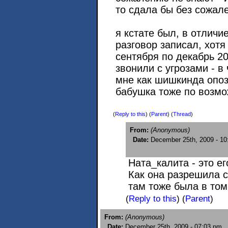
то сдала бы без сожал
я кстате был, в отличи
разговор записал, хотя
сентября по декабрь 2
звонили с угрозами - в 
мне как шишкинда опоз
бабушка тоже по возмо
(
Reply to this
)
(
Parent
) (
Thread
)
From:
(Anonymous)
Date:
December 25th, 2009 - 10
Ната_калита - это е
Как она разрешила 
там тоже была в том
(
Reply to this
)
(
Parent
)
From:
(Anonymous)
Date:
December 25th, 2009 - 07:03 pm