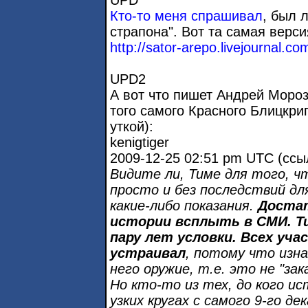
UPD
Кто-то меня спрашивал
, был 
страпона". Вот та самая верс
http://sator-arepo.livejournal.c
UPD2
А вот что пишет Андрей Моро
того самого Красного Блицкри
уткой):
kenigtiger
2009-12-25 02:51 pm UTC (ссы
Видите ли, Тиме для того, ч
просто и без последствий дл
какие-либо показания.
Достат
истории всплыть в СМИ. Ти
пару лет условки. Всех уч
устраивал
, потому что изна
него оружие, т.е. это не "зака
Но кто-то из тех, до кого ис
узких кругах с самого 9-го д