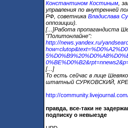
Константином Костиным
, з
управления по внутренней п
РФ, советника
Владислава Су
оппозиции).
[...]Работа пропагандиста Ш
"Политонлайне":
http://news.yandex.ru/yandsear
how=clutop&text=%D0%A2
5%D0%B9%20%D0%A8%D0%
0%BE%D0%B2&rpt=nnews2&p
[...]
То есть сейчас в лице Шевяк
штатный СУРКОВСКИЙ, КР
http://community.livejournal.com
правда, все-таки не задержа
подписку о невыезде