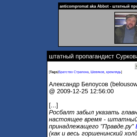
anticompromat aka Abbot - штатный пр
штатный пропагандист Сурков
[
Tags
|
Братство Страпона
,
Шевяков
,
кремлядь
]
Александр Белоусов (belouso
@ 2009-12-25 12:56:00
[...]
Росбалт забыл указать глав
настоящее время - штатный 
принадлежащего "Правде.ру"
(как и весь горшенинский хол