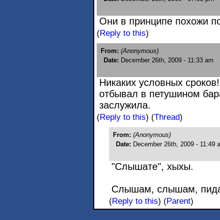
Они в принципе похожи по
(
Reply to this
)
From:
(Anonymous)
Date:
December 26th, 2009 - 11:33 am
Никаких условных сроков!
отбывал в петушином бара
заслужила.
(
Reply to this
)
(
Thread
)
From:
(Anonymous)
Date:
December 26th, 2009 - 11:49 
"Слышате", хыхы.
Слышам, слышам, пида
(
Reply to this
)
(
Parent
)