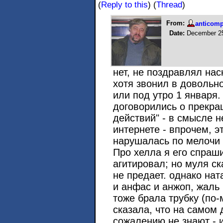
(
Reply to this
)
(
Thread
)
From:
anticom
Date:
December 25
нет, не поздравлял нас
хотя звонил в довольн
или под утро 1 января
договорились о прекра
действий" - в смысле н
интернете - впрочем, э
нарушалась по мелочи 
Про хелла я его спраши
агитировал; но муля ск
не предает. однако нат
и анфас и анжоп, жаль 
тоже брала трубку (по-
сказала, что на самом 
сожалению не знают - и