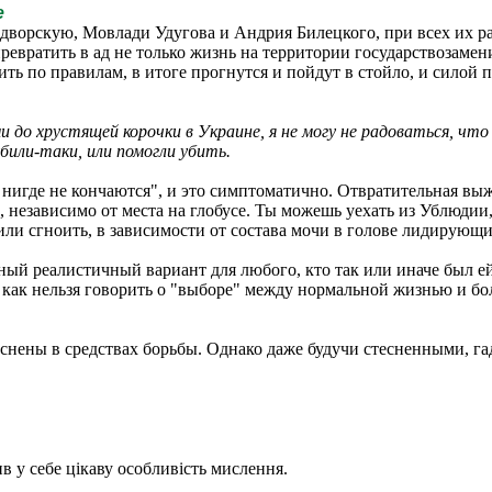
е
ворскую, Мовлади Удугова и Андрия Билецкого, при всех их ра
евратить в ад не только жизнь на территории государствозамени
ь по правилам, в итоге прогнутся и пойдут в стойло, и силой п
о хрустящей корочки в Украине, я не могу не радоваться, что с
или-таки, или помогли убить.
нигде не кончаются", и это симптоматично. Отвратительная выжи
, независимо от места на глобусе. Ты можешь уехать из Ублюдии,
 или сгноить, в зависимости от состава мочи в голове лидирующи
ный реалистичный вариант для любого, кто так или иначе был ей 
р, как нельзя говорить о "выборе" между нормальной жизнью и б
еснены в средствах борьбы. Однако даже будучи стесненными, гад
ив у себе цікаву особливість мислення.