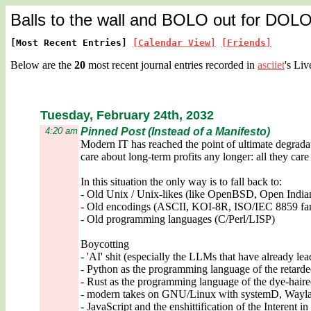
Balls to the wall and BOLO out for DOL
[Most Recent Entries]
[Calendar View]
[Friends]
Below are the
20
most recent journal entries recorded in
asciiet
's Liv
Tuesday, February 24th, 2032
4:20 am
Pinned Post (Instead of a Manifesto)
Modern IT has reached the point of ultimate degradat
care about long-term profits any longer: all they care
In this situation the only way is to fall back to:
- Old Unix / Unix-likes (like OpenBSD, Open Indi
- Old encodings (ASCII, KOI-8R, ISO/IEC 8859 fa
- Old programming languages (C/Perl/LISP)
Boycotting
- 'AI' shit (especially the LLMs that have already le
- Python as the programming language of the retard
- Rust as the programming language of the dye-hair
- modern takes on GNU/Linux with systemD, Waylan
- JavaScript and the enshittification of the Interent in