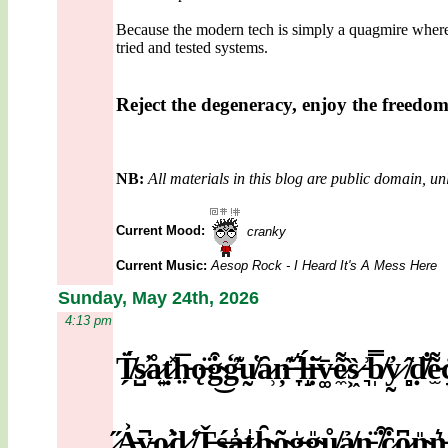
Because the modern tech is simply a quagmire where
tried and tested systems.
Reject the degeneracy, enjoy the freedo
NB:
All materials in this blog are public domain, un
Current Mood:
cranky
Current Music:
Aesop Rock - I Heard It's A Mess Here
Sunday, May 24th, 2026
4:13 pm
T̸̗̈́s̷̺̕å̷͍ṭ̷̽h̵̤̅ǫ̶̈g̴͒͜ģ̵͊ṵ̸̔ȃ̷̹ņ̶͊ ̵̞͛ĺ̶̝ị̶̆v̵͚̄e̷̼͌s̷͖̏ ̵͉͗b̸̩̿y̷̰̓ ̸̻̂ḍ̸̐e̵̫͌c̴
̷͔̋A̵̙͐v̵̲̚o̷̰̕ḋ̷͚ ̸̦̒Ť̶͔ś̶̤a̶̱̾t̷̝̍h̴͚̑õ̴̤g̶̖̍g̴̮̎ů̸̝ả̸̹n̵
̨̈ ̸̢͒c̷̼͒o̷̟͆n̴͍̎n̵͛