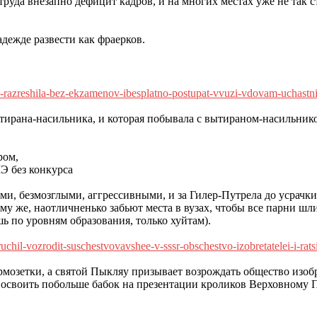
труда внезапно дефицит кадров, и на многих местах уже не так с
адежде развести как фраерков.
razreshila-bez-ekzamenov-ibesp
latno-postupat-vvuzi-vdovam-uchastn
тирана-насильника, и которая побывала с вытираном-насильником
ром,
Э без конкурса
и, безмозглыми, аггрессивными, и за Гилер-Путрела до усрачки
ому же, наотличненько забьют места в вузах, чтобы все парни шл
 по уровням образования, только хуйтам).
ruchil-vozrodit-suschestvovavs
hee-v-sssr-obschestvo-izobretatelei-i-ra
t
армозетки, а святой Пыкляу призывает возрождать общество изо
освоить побольше бабок на презентации кроликов Верховному 