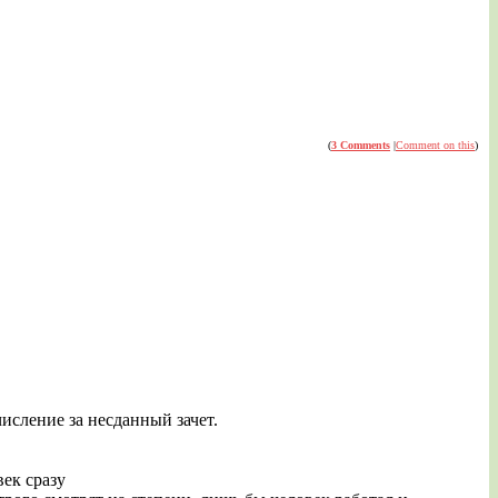
(
3 Comments
|
Comment on this
)
числение за несданный зачет.
век сразу