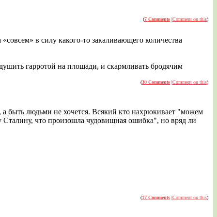
(
7 Comments
|
Comment on this
)
 «совсем» в силу какого-то закаливающего количества
 душить гарротой на площади, и скармливать бродячим
(
30 Comments
|
Comment on this
)
е, а быть людьми не хочется. Всякий кто нахрюкивает "можем
 Сталину, что произошла чудовищная ошибка", но вряд ли
(
17 Comments
|
Comment on this
)