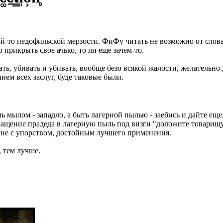
ой-то педофильской мерзости. ФиФу читать не возможно от слова
 прикрыть свое ачько, то ли еще зачем-то.
ть, убивать и убивать, вообще безо всякой жалости, желательно
нием всех заслуг, буде таковые были.
ь мылом - западло, а быть лагерной пылью - заебись и дайте ещ
ращение прадеда в лагерную пыль под визги "доложите товарищу
аине с упорством, достойным лучшего применения.
 тем лучше.