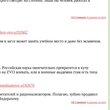
трого смотрят на степени, лишь бы человек работал и
(
14 Comments
|
Comment on this
)
ikov-s
vo-a192662
 в загсе может занять учебное место и даже без экзаменов.
. Российская наука окончательно превратится в кучу
и на ZVO воевать, или в военные академии (там есть типа
sionalizatorov-a192676
бретателей и рационализаторов. Полагаю, хуйню продавил
Пидорахену.
(
18 Comments
|
Comment on this
)