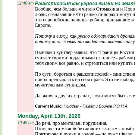
11:40 am
Рашкописосия как угроза жизни на земл
Вообще, чем больше я читаю Стомахина и Новод
люди, сознававшие что рашко-пидорахи могут пр
эти европейские наивные ребята, привыкшие жит
Европе.
Потому я вижу, как русню обжаривают дронами д
потому что сколько-то людей эти выблядыши уб
Пынявый хуитлер заявил, что "Границы России 
считает своими подданными (а точнее - рабами)
тебя своим все равно, и стремиться или купить
По сути, бороться с рашкописосией - единствен
повод предъявлять на себя права. Это не выбо
мучительным суицидом.
Да, живя в других странах, люди могут быть ст
Current Music:
Holddaar - Памяти Воинов Р.О.Н.А.
Monday, April 13th, 2026
10:49 am
До речі, про ментальні порушення.
Після шести місяців без жодних «коліс» я поміт
Повторювані думки в голові — це дуже цікаво.