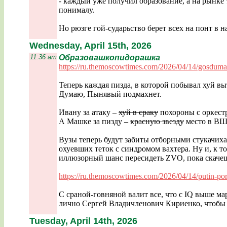
- каждый уже получил образование, а на рынке 
понималу.
Но рюзге гой-сударьство берет всех на понт в н
Wednesday, April 15th, 2026
11:36 am
Образовашкопидорашка
https://ru.themoscowtimes.com/2026/04/1
4/gosduma-
Теперь каждая пизда, в которой побывал хуй вы
Думаю, Пынявый подмахнет.
Ивану за атаку –
хуй в сраку
похороны с оркест
А Машке за пизду –
красную звезду
место в ВШ
Вузы теперь будут забиты отборными стукачихам
охуевших теток с синдромом вахтера. Ну и, к т
иллюзорный шанс пересидеть ZVO, пока скачешь
https://ru.themoscowtimes.com/2026/04/1
4/putin-po
С сраной-говняной валит все, что с IQ выше м
лично Сергей Владичленович Кириенко, чтобы 
Tuesday, April 14th, 2026