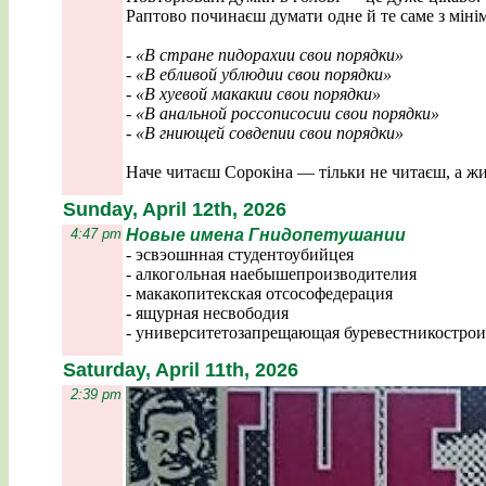
Раптово починаєш думати одне й те саме з міні
- «В стране пидорахии свои порядки»
- «В ебливой ублюдии свои порядки»
- «В хуевой макакии свои порядки»
- «В анальной россописосии свои порядки»
- «В гниющей совдепии свои порядки»
Наче читаєш Сорокіна — тільки не читаєш, а ж
Sunday, April 12th, 2026
4:47 pm
Новые имена Гнидопетушании
- эсвэошнная студентоубийцея
- алкогольная наебышепроизводителия
- макакопитекская отсософедерация
- ящурная несвободия
- университетозапрещающая буревестникострои
Saturday, April 11th, 2026
2:39 pm