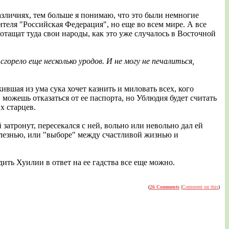
зличиях, тем больше я понимаю, что это были немногие
теля "Российская Федерация", но еще во всем мире. А все
отащат туда свои народы, как это уже случалось в Восточной
горело еще несколько уродов. И не могу не печалиться,
вшая из ума сука хочет казнить и миловать всех, кого
 можешь отказаться от ее паспорта, но Ублюдия будет считать
х старцев.
затронут, пересекался с ней, вольно или невольно дал ей
олезнью, или "выборе" между счастливой жизнью и
ить Хуилии в ответ на ее гадства все еще можно.
(
26 Comments
|
Comment on this
)