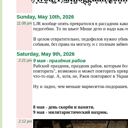
Sunday, May 10th, 2026
11:08 pm
LJR вообще опять превратился в рассадник как
педогебни. То ли шьют Мише дело и надо как-то
В целом отвратительно, педофилов нужно убива
собакам, без права на могилу, и с полным забве
Saturday, May 9th, 2026
2:21 pm
9 мая - праздник рабов
Рабский праздник, праздник рабов, которым бол
повторить", возможно и может повторить прев
что-то еще. А, хотя, не, Ржев повторяют в Укр
Ну и ладно, чем меньше мармозеток-пидорашек,
8 мая - день скорби и памяти.
9 мая - милитаристический нахрюк.
2:12 pm