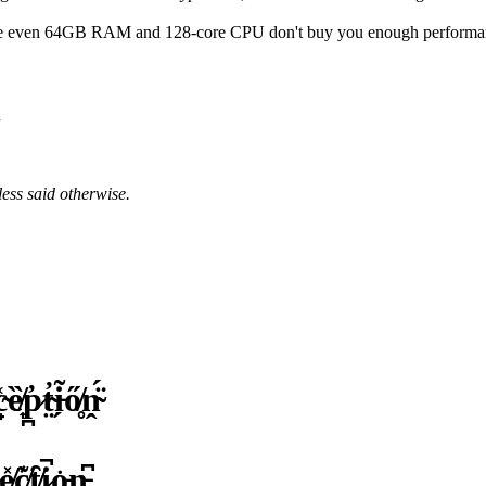
 even 64GB RAM and 128-core CPU don't buy you enough performance to
m
less said otherwise.
̟͑ȅ̸͎p̷̪̓t̴̤̓i̵̗͂ő̸̥ṋ̴̈́
ͅe̸͚̽c̸̱͊t̸͇̑i̷̩̚o̵͕͘n̵