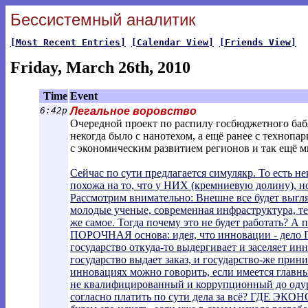
Бессистемный аналитик
[Most Recent Entries]
[Calendar View]
[Friends View]
Friday, March 26th, 2010
Time
Event
6:42p
Легальное воровство
Очередной проект по распилу госбюджетного бабл
некогда было с нанотехом, а ещё ранее с технопарк
с экономическим развитием регионов и так ещё м
Сейчас по сути предлагается симулякр. То есть н
похожа на то, что у НИХ (кремниевую долину), н
Рассмотрим внимательно: Внешне все будет выгляд
молодые ученые, современная инфраструктура, тех
же самое. Тогда почему это не будет работать? А 
ПОРОЧНАЯ основа: идея, что инновации - дело Г
государство откуда-то выдергивает и заселяет инн
государство выдает заказ, и государство-же прин
инновациях можно говорить, если имеется главн
не квалифицированный и коррупционный до одури
согласно платить по сути дела за всё? ГДЕ 