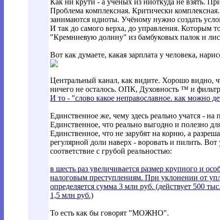
Как ни крути - а учёных из ниоткуда не взять. П
Проблема комплексная. Критически комплексная. 
занимаются идиоты. Учёному нужно создать услов
И так до самого верха, до управления. Которым 
"Кремниевую долину" из бамбуковых палок и лис
Вот как думаете, какая зарплата у человека, нар
Центральный канал, как видите. Хорошо видно, ч
ничего не осталось. ОПК, Духовность ™ и фильт
И то - "слово какое неправославное. как можно д
Единственное же, чему здесь реально учатся - на 
Единственное, что реально выгодно и полезно дл
Единственное, что не зарубят на корню, а разреша
регулярной доли наверх - воровать и пилить. Вот
соответствие с грубой реальностью:
в шесть раз увеличивается размер крупного и ос
налоговым преступлениям. При уклонении от у
определяется сумма 3 млн руб. (действует 500 тыс.
1,5 млн руб.)
То есть как бы говорят "МОЖНО".