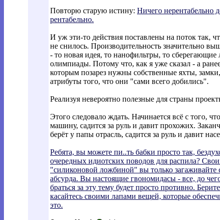
Повторю старую истину:
Ничего нерентабельно де
рентабельно.
И уж эти-то действия поставлены на поток так, 
не снилось. Производительность значительно выш
- то новая идея, то нанофильтры, то сберегающие
олимпиады. Потому что, как я уже сказал - а ране
которым позарез нужны собственные яхты, замки
атрибуты того, что они "сами всего добились".
Реализуя невероятно полезные для страны проект
Этого следовало ждать. Начинается всё с того, ч
машину, садится за руль и давит прохожих. Зака
берёт у папы отрасль, садится за руль и давит нас
Ребята, вы можете пи..ть бабки просто так, безд
очередных идиотских поводов для распила? Свои
"силиконовой ложбиной" вы только загаживайте 
абсурда. Вы настоящие гвономидасы - все, до чег
браться за эту тему будет просто противно. Берит
касайтесь своими лапами вещей, которые обеспе
это.