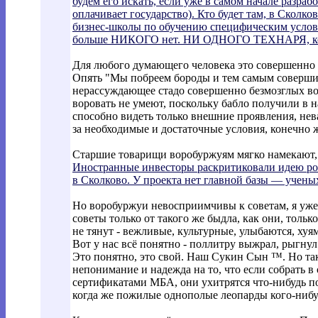
будем его искать, если уже в самом начале разраб
оплачивает государство). Кто будет там, в Сколк
бизнес-школы по обучению специфическим услов
больше НИКОГО нет. НИ ОДНОГО ТЕХНАРЯ, 
Для любого думающего человека это совершенно о
Опять "Мы побреем бороды и тем самым соверши
нерассуждающее стадо совершенно безмозглых во
воровать не умеют, поскольку бабло получили в 
способно видеть только внешние проявления, не
за необходимые и достаточные условия, конечно 
Старшие товарищи воробуржуям мягко намекают,
Иностранные инвесторы раскритиковали идею рос
в Сколково. У проекта нет главной базы — учены
Но воробуржуи невосприимчивы к советам, я уж
советы только от такого же быдла, как они, толь
не тянут - вежливые, культурные, улыбаются, хуя
Вот у нас всё понятно - поллитру выжрал, рыгнул
Это понятно, это свой. Наш Сукин Сын ™. Но так
непонимание и надежда на то, что если собрать в
сертификатами МБА, они ухитрятся что-нибудь по
когда же пожилые однополые леопарды кого-нибу