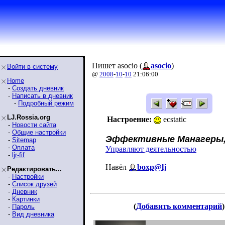
Пишет asocio (
asocio
)
Войти в систему
@
2008
-
10
-
10
21:06:00
Home
-
Создать дневник
-
Написать в дневник
-
Подробный режим
LJ.Rossia.org
Настроение:
ecstatic
-
Новости сайта
-
Общие настройки
Эффективные Манагеры, 
-
Sitemap
-
Оплата
Управляют деятельностью
-
ljr-fif
Навёл
boxp@lj
Редактировать...
-
Настройки
-
Список друзей
-
Дневник
-
Картинки
(
Добавить комментарий
)
-
Пароль
-
Вид дневника