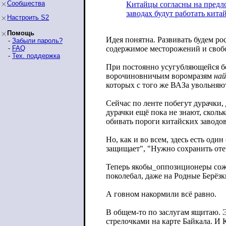
Сообщества
Китайцы согласны на предло
заводах будут работать кита
Настроить S2
Помощь
Идея понятна. Развивать будем ро
-
Забыли пароль?
-
FAQ
содержимое месторожений и свобо
-
Тех. поддержка
При постоянно усугубляющейся бе
ворочиновничьим воромразям
най
которых с того же ВАЗа увольняют
Сейчас по ленте побегут дурачки,
дурачки ещё пока не знают, скольк
обивать пороги китайских заводов
Но, как и во всем, здесь есть од
защищает", "Нужно сохранить оте
Теперь якобы_оппозиционеры сож
поколебал, даже на Родные Берёзк
А говном накормили всё равно.
В общем-то по заслугам ящитаю. Э
стрелочками на карте Байкала. И 