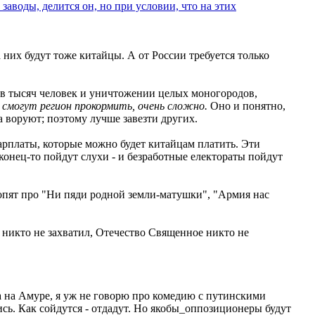
аводы, делится он, но при условии, что на этих
 них будут тоже китайцы. А от России требуется только
ов тысяч человек и уничтожении целых моногородов,
 смогут регион прокормить, очень сложно.
Оно и понятно,
а воруют; поэтому лучше завезти других.
зарплаты, которые можно будет китайцам платить. Эти
аконец-то пойдут слухи - и безработные електораты пойдут
вопят про "Ни пяди родной земли-матушки", "Армия нас
икто не захватил, Отечество Священное никто не
ва на Амуре, я уж не говорю про комедию с путинскими
ись. Как сойдутся - отдадут. Но якобы_оппозиционеры будут