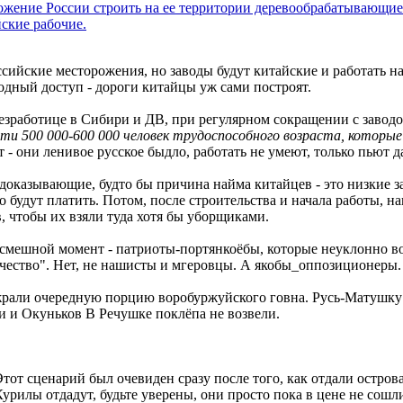
жение России строить на ее территории деревообрабатывающие з
йские рабочие.
ссийские месторожения, но заводы будут китайские и работать на
дный доступ - дороги китайцы уж сами построят.
зработице в Сибири и ДВ, при регулярном сокращении с завод
ти 500 000-600 000 человек трудоспособного возраста, которые
 - они ленивое русское быдло, работать не умеют, только пьют д
 доказывающие, будто бы причина найма китайцев - это низкие 
о будут платить. Потом, после строительства и начала работы, н
, чтобы их взяли туда хотя бы уборщиками.
ин смешной момент - патриоты-портянкоёбы, которые неуклонно 
чество". Нет, не нашисты и мгеровцы. А якобы_оппозиционеры.
рали очередную порцию воробуржуйского говна. Русь-Матушку н
и и Окуньков В Речушке поклёпа не возвели.
тот сценарий был очевиден сразу после того, как отдали остро
Курилы отдадут, будьте уверены, они просто пока в цене не сошл