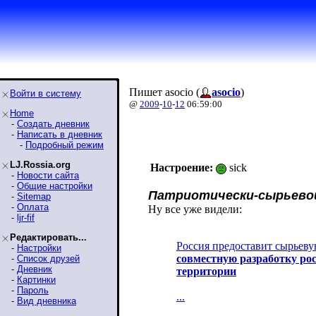
Пишет asocio (
asocio
)
Войти в систему
@
2009
-
10
-
12
06:59:00
Home
-
Создать дневник
-
Написать в дневник
-
Подробный режим
LJ.Rossia.org
Настроение:
sick
-
Новости сайта
-
Общие настройки
Патриотически-сырьево
-
Sitemap
-
Оплата
Ну все уже видели:
-
ljr-fif
Редактировать...
Россия предоставит сырьеву
-
Настройки
совместную разработку ро
-
Список друзей
-
Дневник
территории
-
Картинки
-
Пароль
...
-
Вид дневника