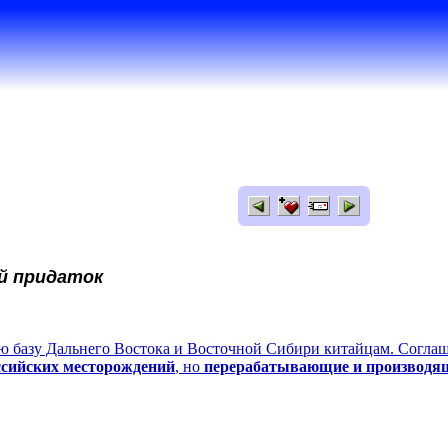
й придаток
ю базу Дальнего Востока и Восточной Сибири китайцам. Соглаше
ссийских месторождений
, но
перерабатывающие и производящ