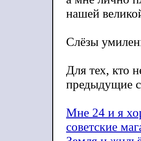
нашей великой
Слёзы умилен
Для тех, кто 
предыдущие с
Мне 24 и я хо
советские ма
Земля и жильё