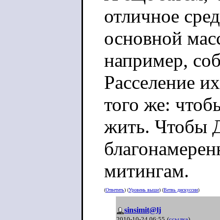
отличное сред
основной масс
например, со
Расселение их
того же: что
жить. Чтоб
благонамеренн
митингам.
(
Ответить
) (
Уровень выше
) (
Ветвь дискуссии
)
sinsimit@lj
2010-10-24 06:55
(
ссылка
)