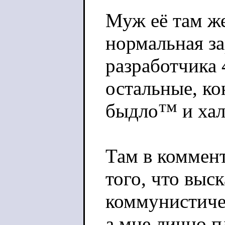
Муж её там же
нормальная за
разработчика 
остальные, ко
быдло™ и ха
Там в коммент
того, что вы
коммунистиче
а мне лично п