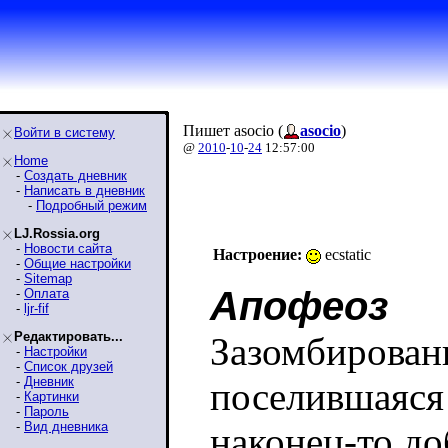
Пишет asocio (
asocio
)
Войти в систему
@
2010
-
10
-
24
12:57:00
Home
-
Создать дневник
-
Написать в дневник
-
Подробный режим
LJ.Rossia.org
-
Новости сайта
Настроение:
ecstatic
-
Общие настройки
-
Sitemap
Апофеоз
-
Оплата
-
ljr-fif
Редактировать...
Зазомбирован
-
Настройки
-
Список друзей
-
Дневник
поселившаяся 
-
Картинки
-
Пароль
-
Вид дневника
наконец-то до