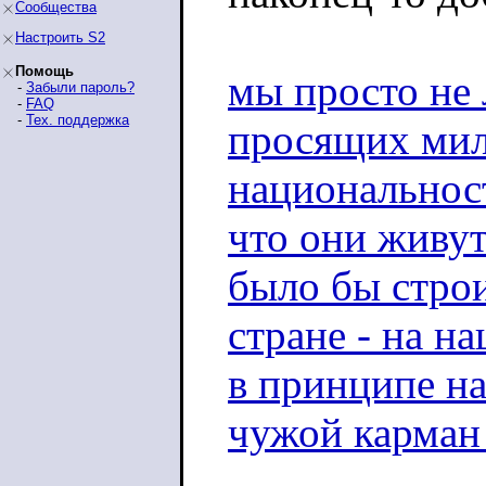
Сообщества
Настроить S2
Помощь
мы просто не
-
Забыли пароль?
-
FAQ
-
Тех. поддержка
просящих ми
национальнос
что они живут
было бы строи
стране - на н
в принципе на
чужой карман 