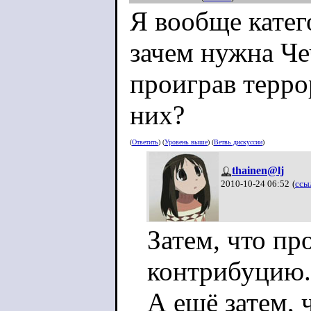
Я вообще кате
зачем нужна Че
проиграв терро
них?
(
Ответить
) (
Уровень выше
) (
Ветвь дискуссии
)
thainen@lj
2010-10-24 06:52
(
ссы
Затем, что п
контрибуцию.
А ещё затем, 