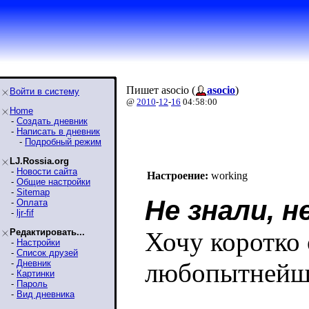
Пишет asocio (
asocio
)
Войти в систему
@
2010
-
12
-
16
04:58:00
Home
-
Создать дневник
-
Написать в дневник
-
Подробный режим
LJ.Rossia.org
-
Новости сайта
Настроение:
working
-
Общие настройки
-
Sitemap
Не знали, н
-
Оплата
-
ljr-fif
Редактировать...
Хочу коротко
-
Настройки
-
Список друзей
-
Дневник
любопытнейш
-
Картинки
-
Пароль
-
Вид дневника