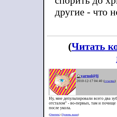
спорить до хр
другие - что н
(
Читать к
varnol@lj
2010-12-17 04:40
(
ссылка
)
Ну, мне депульпировали всего два зу
отсталом" - во-первых, там и почище
после укола.
(
Ответить
) (
Уровень выше
)