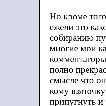
Но кроме того
ежели это как
собиранию пу
многие мои к
комментаторы
полно прекра
смысле что он
кому взяточку 
припугнуть и 