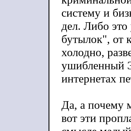
систему и биз
дел. Либо эт
бутылок", от 
холодно, разв
ушибленный Э
интернетах п
Да, а почему 
вот эти пропл