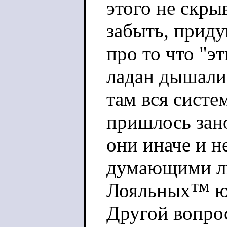
этого не скры
забыть, приду
про то что "эт
ладан дышали, 
там вся систе
пришлось зано
они иначе и 
думающими лю
Лояльных™ юр
Другой вопро