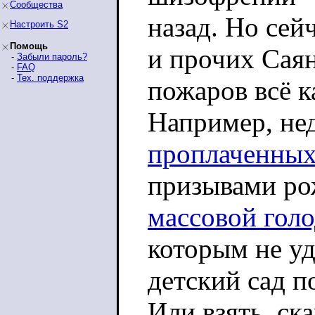
Сообщества
назад. Но сей
Настроить S2
Помощь
и прочих Сая
-
Забыли пароль?
-
FAQ
-
Тех. поддержка
пожаров всё к
Например, нед
проплаченных
призывами ро
массовой гол
которым не уд
детский сад п
Или взять, ск