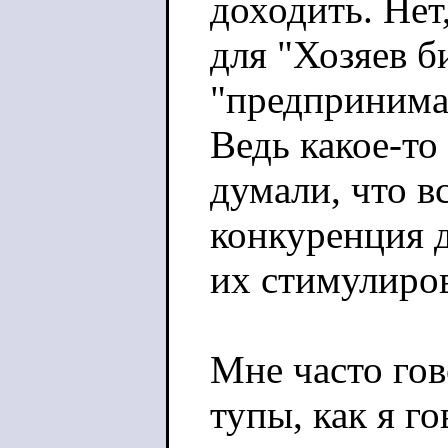
доходить. Нет
для "Хозяев б
"предпринимат
Ведь какое-то
думали, что в
конкуренция 
их стимулиро
Мне часто гов
тупы, как я го