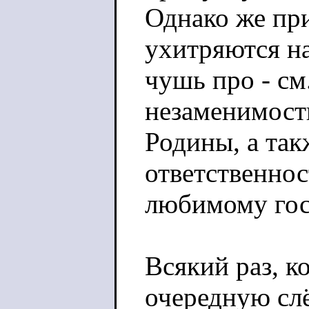
Однако же при
ухитряются на
чушь про - см
незаменимость
Родины, а та
ответственнос
любимому гос
Всякий раз, к
очередную сл