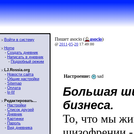
Пишет asocio (
asocio
)
Войти в систему
@
2011
-
05
-
20
17:49:00
Home
-
Создать дневник
-
Написать в дневник
-
Подробный режим
LJ.Rossia.org
-
Новости сайта
Настроение:
sad
-
Общие настройки
-
Sitemap
Большая ш
-
Оплата
-
ljr-fif
Редактировать...
бизнеса.
-
Настройки
-
Список друзей
-
Дневник
То, что мы жи
-
Картинки
-
Пароль
-
Вид дневника
шизофрении - 