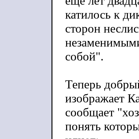
ещё лет двадца
катилось к ди
сторон неслис
незаменимыми
собой".
Теперь добры
изображает К
сообщает "хоз
понять котор