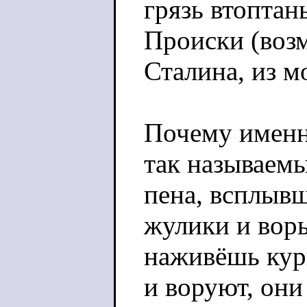
грязь втоптан
Происки (воз
Сталина, из м
Почему именн
так называемы
пена, всплывш
жулики и воры
наживёшь курш
и воруют, они 