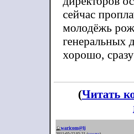
директоров ос
сейчас пропл
молодёжь рож
генеральных д
хорошо, сразу
(
Читать к
waricom@lj
2011-05-22 05:21
(
ссылка
)