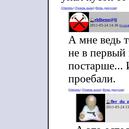
(
Ответить
) (
Уровень выше
) (
Ветвь дискуссии
)
eldhenn@lj
2011-05-24 14:36
(
ссыл
А мне ведь т
не в первый 
постарше... 
проебали.
(
Ответить
) (
Уровень выше
) (
Ветвь дискуссии
)
fler_du_
2011-05-24 1