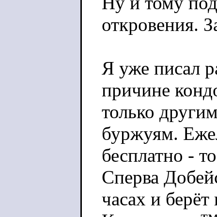
Ну и тому по
откровения. З
Я уже писал 
причине кондо
только други
буржуям. Еже
бесплатно - т
Сперва Добейс
часах и берёт 