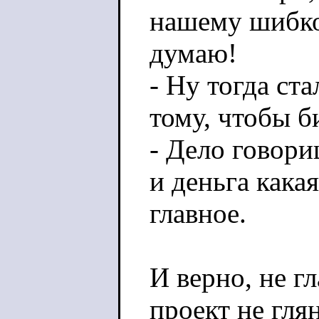
нашему шибко 
думаю!
- Ну тогда ст
тому, чтобы б
- Дело говори
и деньга какая
главное.
И верно, не гл
проект не гля