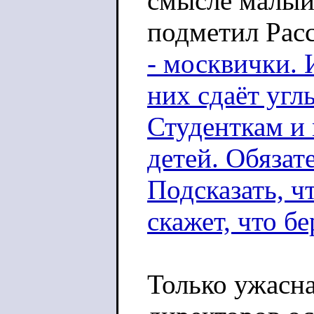
смысле малый 
подметил Рас
- москвички. 
них сдаёт угл
Студенткам и
детей. Обязате
Подсказать, ч
скажет, что б
Только ужасна