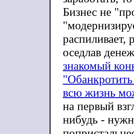
Бизнес не "про
"модернизируе
распиливает, 
оседлав дене
знакомый кон
"Обанкротить
всю жизнь мож
на первый взг
нибудь - нужн
попристальнее