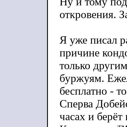
Ну и тому по
откровения. З
Я уже писал 
причине кондо
только други
буржуям. Еже
бесплатно - т
Сперва Добейс
часах и берёт 