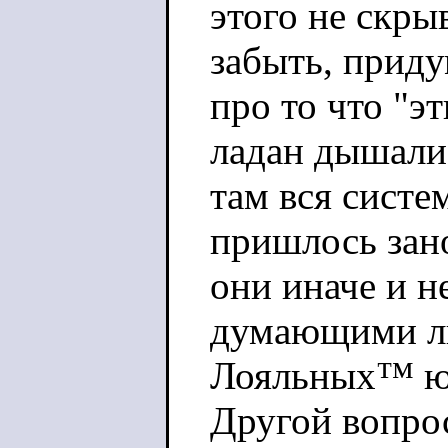
этого не скры
забыть, приду
про то что "эт
ладан дышали, 
там вся систе
пришлось зано
они иначе и 
думающими лю
Лояльных™ юр
Другой вопро