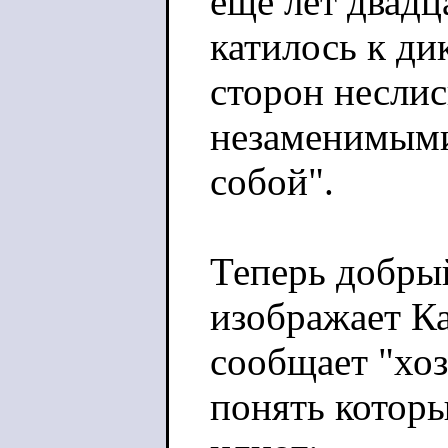
ещё лет двадца
катилось к ди
сторон неслис
незаменимыми
собой".
Теперь добры
изображает К
сообщает "хоз
понять котор