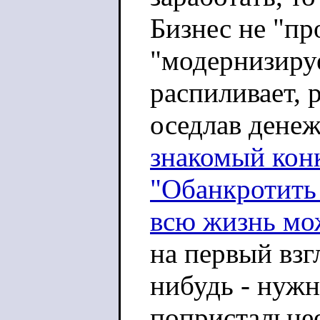
Бизнес не "про
"модернизируе
распиливает, 
оседлав дене
знакомый кон
"Обанкротить
всю жизнь мож
на первый взг
нибудь - нужн
попристальнее