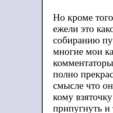
Но кроме того
ежели это как
собиранию пу
многие мои к
комментаторы
полно прекра
смысле что он
кому взяточку 
припугнуть и 