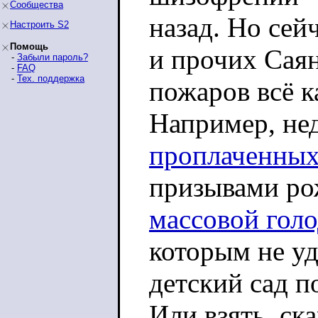
Сообщества
назад. Но сей
Настроить S2
Помощь
и прочих Сая
-
Забыли пароль?
-
FAQ
-
Тех. поддержка
пожаров всё к
Например, нед
проплаченных
призывами ро
массовой гол
которым не уд
детский сад п
Или взять, ск