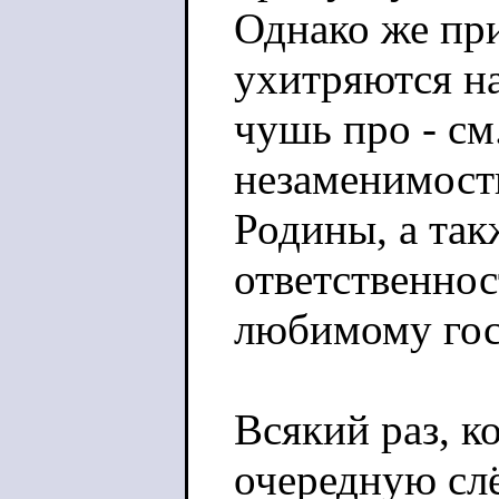
Однако же при
ухитряются на
чушь про - см
незаменимость
Родины, а та
ответственнос
любимому гос
Всякий раз, к
очередную сл