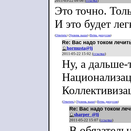
2011-05-22 09:06
(
ссылка
)
Это точно. Тол
И это будет ле
(
Ответить
) (
Уровень выше
) (
Ветвь дискуссии
)
Re: Вас надо током лечить
hormusta@lj
2011-05-22 15:02
(
ссылка
)
Ну, а дальше-
Национализац
Коллективиза
(
Ответить
) (
Уровень выше
) (
Ветвь дискуссии
)
Re: Вас надо током леч
sharper_@lj
2011-05-22 15:07
(
ссылка
)
В обязатель