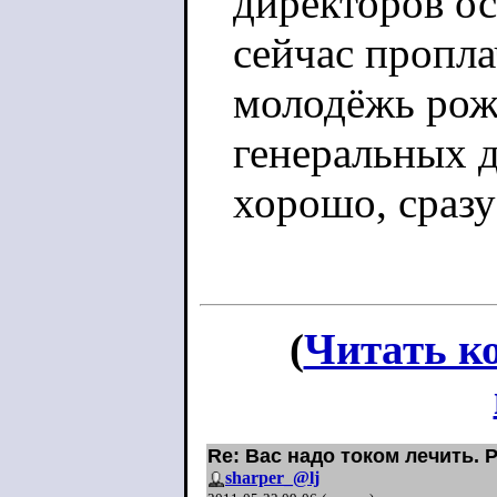
директоров ос
сейчас пропл
молодёжь рож
генеральных д
хорошо, сразу
(
Читать к
Re: Вас надо током лечить. 
sharper_@lj