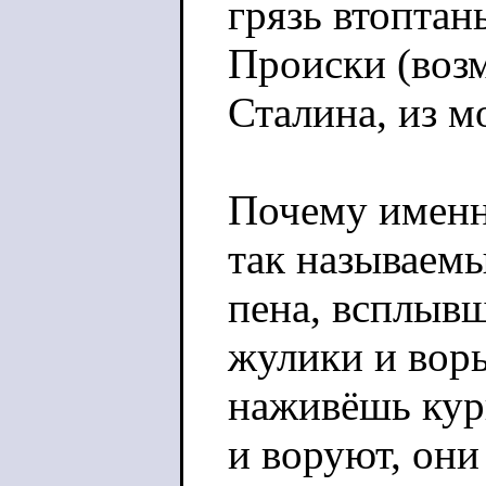
грязь втоптан
Происки (воз
Сталина, из м
Почему именн
так называемы
пена, всплывш
жулики и воры
наживёшь курш
и воруют, они 