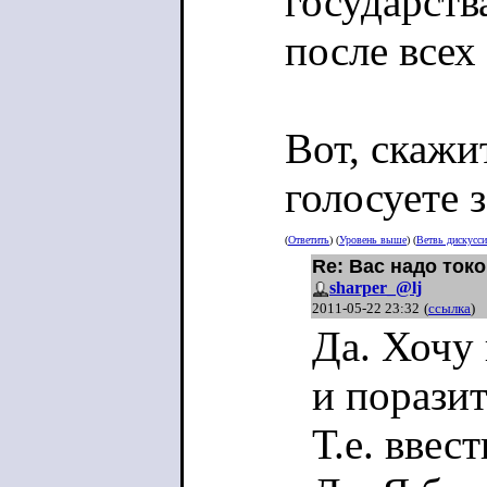
государств
после всех
Вот, скажи
голосуете 
(
Ответить
) (
Уровень выше
) (
Ветвь дискусс
Re: Вас надо токо
sharper_@lj
2011-05-22 23:32
(
ссылка
)
Да. Хочу 
и поразит
Т.е. ввес