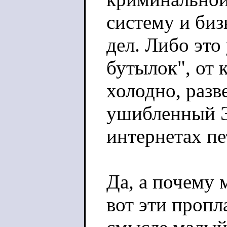
систему и биз
дел. Либо эт
бутылок", от 
холодно, разв
ушибленный Э
интернетах п
Да, а почему 
вот эти пропл