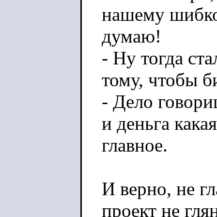
нашему шибко 
думаю!
- Ну тогда ст
тому, чтобы б
- Дело говори
и деньга какая
главное.
И верно, не гл
проект не гля