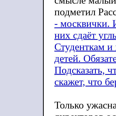
смысле малый 
подметил Рас
- москвички. 
них сдаёт угл
Студенткам и
детей. Обязате
Подсказать, ч
скажет, что б
Только ужасна