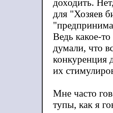
доходить. Нет
для "Хозяев б
"предпринимат
Ведь какое-то
думали, что в
конкуренция 
их стимулиро
Мне часто гов
тупы, как я го