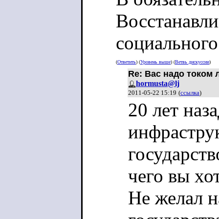
Восстанавли
социального
(
Ответить
) (
Уровень выше
) (
Ветвь дискуссии
)
Re: Вас надо током 
hormusta@lj
2011-05-22 15:19
(
ссылка
)
20 лет наз
инфраструк
государств
чего вы хо
Не желал н