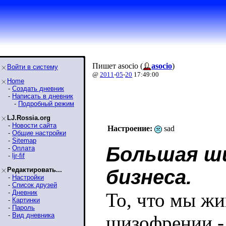
Пишет asocio (
asocio
)
Войти в систему
@
2011
-
05
-
20
17:49:00
Home
-
Создать дневник
-
Написать в дневник
-
Подробный режим
LJ.Rossia.org
-
Новости сайта
Настроение:
sad
-
Общие настройки
-
Sitemap
Большая ш
-
Оплата
-
ljr-fif
Редактировать...
бизнеса.
-
Настройки
-
Список друзей
-
Дневник
То, что мы жи
-
Картинки
-
Пароль
-
Вид дневника
шизофрении - 