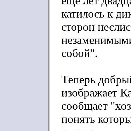
ещё лет двадца
катилось к ди
сторон неслис
незаменимыми
собой".
Теперь добры
изображает К
сообщает "хоз
понять котор