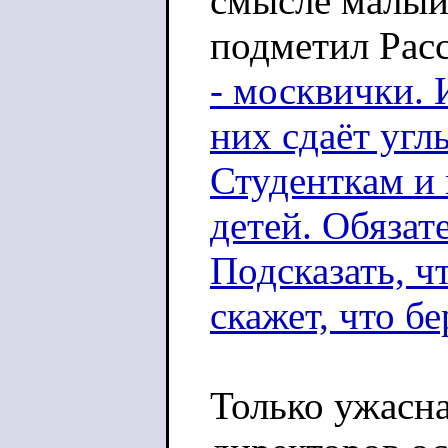
смысле малый 
подметил Рас
- москвички. 
них сдаёт угл
Студенткам и
детей. Обязате
Подсказать, ч
скажет, что б
Только ужасна