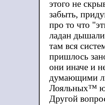
этого не скры
забыть, приду
про то что "эт
ладан дышали, 
там вся систе
пришлось зано
они иначе и 
думающими лю
Лояльных™ юр
Другой вопро