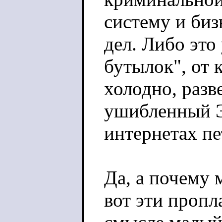
систему и биз
дел. Либо эт
бутылок", от 
холодно, разв
ушибленный Э
интернетах п
Да, а почему 
вот эти пропл