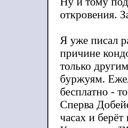
Ну и тому по
откровения. З
Я уже писал 
причине кондо
только други
буржуям. Еже
бесплатно - т
Сперва Добейс
часах и берёт 