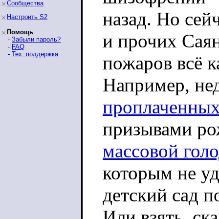
Сообщества
назад. Но сей
Настроить S2
Помощь
и прочих Сая
-
Забыли пароль?
-
FAQ
-
Тех. поддержка
пожаров всё к
Например, нед
проплаченных
призывами ро
массовой гол
которым не уд
детский сад п
Или взять, ск