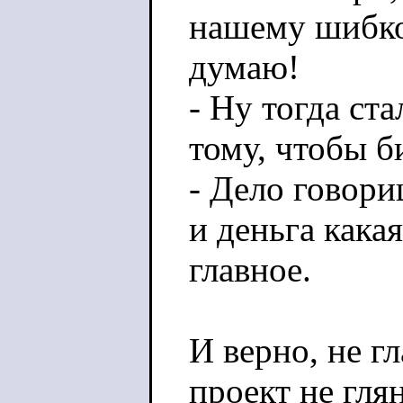
нашему шибко 
думаю!
- Ну тогда ст
тому, чтобы б
- Дело говори
и деньга какая
главное.
И верно, не гл
проект не гля