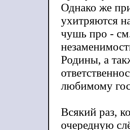
Однако же при
ухитряются на
чушь про - см
незаменимость
Родины, а та
ответственнос
любимому гос
Всякий раз, к
очередную сл