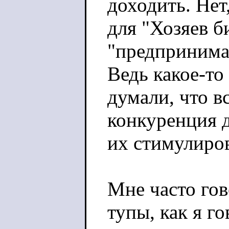
доходить. Нет
для "Хозяев б
"предпринимат
Ведь какое-то
думали, что в
конкуренция 
их стимулиро
Мне часто гов
тупы, как я го