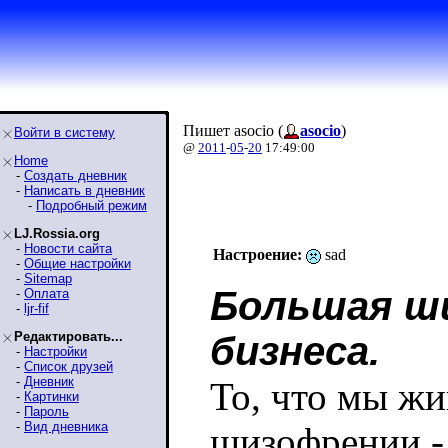
Пишет asocio (
asocio
)
Войти в систему
@
2011
-
05
-
20
17:49:00
Home
-
Создать дневник
-
Написать в дневник
-
Подробный режим
LJ.Rossia.org
-
Новости сайта
Настроение:
sad
-
Общие настройки
-
Sitemap
Большая ш
-
Оплата
-
ljr-fif
Редактировать...
бизнеса.
-
Настройки
-
Список друзей
-
Дневник
То, что мы жи
-
Картинки
-
Пароль
-
Вид дневника
шизофрении - 