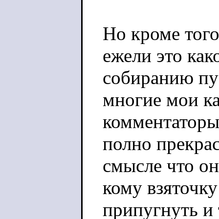
Но кроме того
ежели это как
собиранию пу
многие мои к
комментаторы
полно прекра
смысле что он
кому взяточку 
припугнуть и 