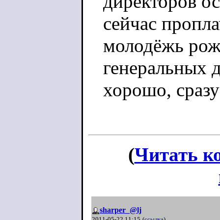
директоров ос
сейчас пропл
молодёжь рож
генеральных д
хорошо, сразу
(
Читать к
sharper_@lj
2011-05-22 11:15
(
ссылка
)