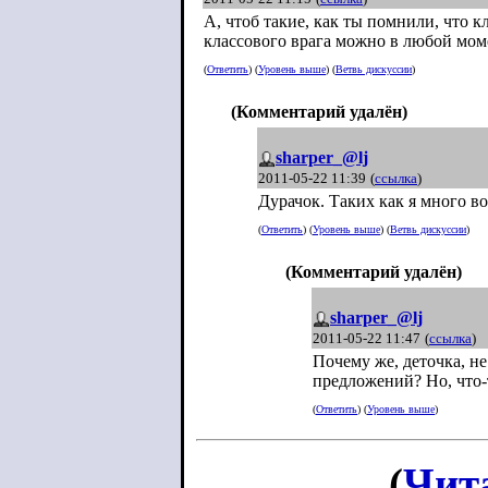
А, чтоб такие, как ты помнили, что 
классового врага можно в любой мом
(
Ответить
) (
Уровень выше
) (
Ветвь дискуссии
)
(Комментарий удалён)
sharper_@lj
2011-05-22 11:39
(
ссылка
)
Дурачок. Таких как я много во 
(
Ответить
) (
Уровень выше
) (
Ветвь дискуссии
)
(Комментарий удалён)
sharper_@lj
2011-05-22 11:47
(
ссылка
)
Почему же, деточка, н
предложений? Но, что-
(
Ответить
) (
Уровень выше
)
(
Чит