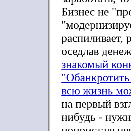
Бизнес не "про
"модернизируе
распиливает, 
оседлав дене
знакомый кон
"Обанкротить
всю жизнь мож
на первый взг
нибудь - нужн
попристальнее