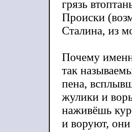
грязь втоптан
Происки (воз
Сталина, из м
Почему именн
так называемы
пена, всплывш
жулики и воры
наживёшь курш
и воруют, они 