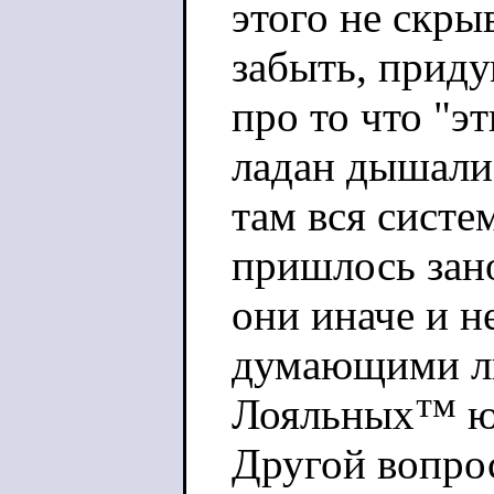
этого не скры
забыть, приду
про то что "эт
ладан дышали, 
там вся систе
пришлось зано
они иначе и 
думающими лю
Лояльных™ юр
Другой вопро