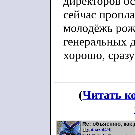
директоров ос
сейчас пропл
молодёжь рож
генеральных д
хорошо, сразу
(
Читать к
Re: объясняю, как 
gatoazul@lj