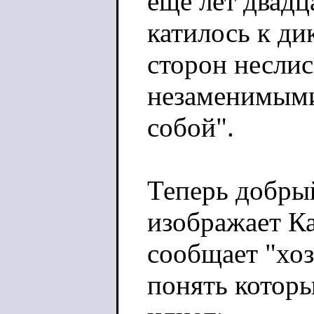
ещё лет двадца
катилось к ди
сторон неслис
незаменимыми
собой".
Теперь добры
изображает К
сообщает "хоз
понять котор