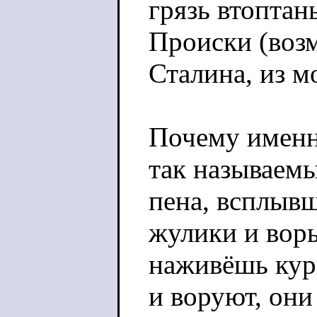
грязь втоптан
Происки (воз
Сталина, из м
Почему именн
так называемы
пена, всплывш
жулики и воры
наживёшь курш
и воруют, они 