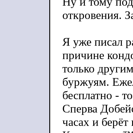
Ну и тому по
откровения. З
Я уже писал 
причине кондо
только други
буржуям. Еже
бесплатно - т
Сперва Добейс
часах и берёт 