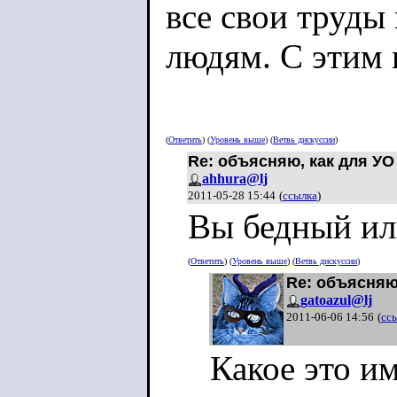
все свои труды
людям. С этим 
Или вы хотите с
(
Ответить
) (
Уровень выше
) (
Ветвь дискуссии
)
Re: объясняю, как для УО
благ, произвед
ahhura@lj
2011-05-28 15:44
(
ссылка
)
которые не вло
Вы бедный ил
Так это просто 
(
Ответить
) (
Уровень выше
) (
Ветвь дискуссии
)
Re: объясняю
gatoazul@lj
2011-06-06 14:56
(
сс
Ни одно социал
Какое это и
никогда не обе