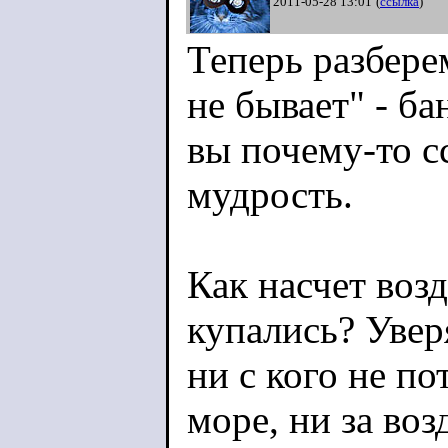
2011-05-28 13:01
(
ссылка
)
Теперь разбере
не бывает" - ба
вы почему-то с
мудрость.
Как насчет воз
купались? Увер
ни с кого не по
море, ни за воз