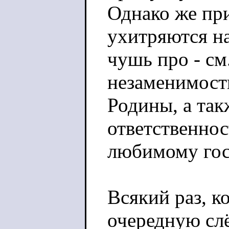
Однако же при
ухитряются на
чушь про - см
незаменимость
Родины, а та
ответственнос
любимому гос
Всякий раз, к
очередную сл