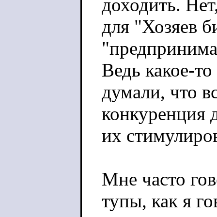
доходить. Нет
для "Хозяев б
"предпринимат
Ведь какое-то
думали, что в
конкуренция 
их стимулиро
Мне часто гов
тупы, как я го