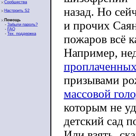
Сообщества
назад. Но сей
Настроить S2
Помощь
и прочих Сая
-
Забыли пароль?
-
FAQ
-
Тех. поддержка
пожаров всё к
Например, нед
проплаченных
призывами ро
массовой гол
которым не уд
детский сад п
Или взять, ск