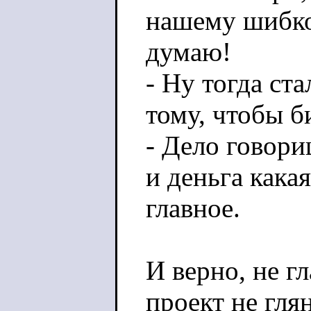
нашему шибко 
думаю!
- Ну тогда ст
тому, чтобы б
- Дело говори
и деньга какая
главное.
И верно, не гл
проект не гля