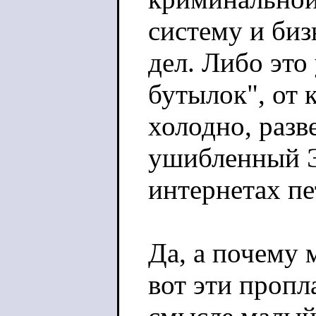
систему и биз
дел. Либо эт
бутылок", от 
холодно, разв
ушибленный Э
интернетах п
Да, а почему 
вот эти пропл