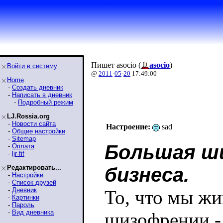
Пишет asocio (
asocio
)
Войти в систему
@
2011
-
05
-
20
17:49:00
Home
-
Создать дневник
-
Написать в дневник
-
Подробный режим
LJ.Rossia.org
-
Новости сайта
Настроение:
sad
-
Общие настройки
-
Sitemap
Большая ш
-
Оплата
-
ljr-fif
Редактировать...
бизнеса.
-
Настройки
-
Список друзей
-
Дневник
То, что мы жи
-
Картинки
-
Пароль
-
Вид дневника
шизофрении - 