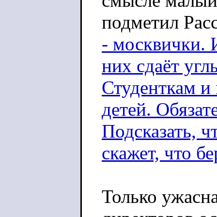
смысле малый 
подметил Рас
- москвички. 
них сдаёт угл
Студенткам и
детей. Обязате
Подсказать, ч
скажет, что б
Только ужасна