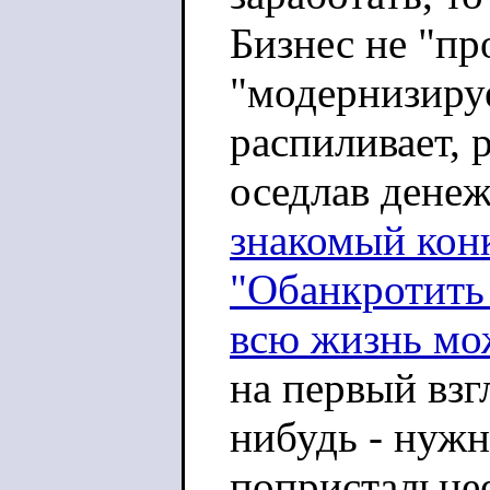
Бизнес не "про
"модернизируе
распиливает, 
оседлав дене
знакомый кон
"Обанкротить
всю жизнь мож
на первый взг
нибудь - нужн
попристальнее