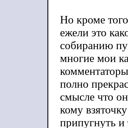
Но кроме того
ежели это как
собиранию пу
многие мои к
комментаторы
полно прекра
смысле что он
кому взяточку 
припугнуть и 