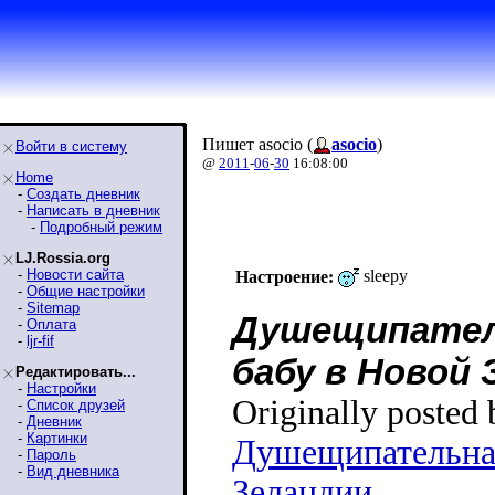
Пишет asocio (
asocio
)
Войти в систему
@
2011
-
06
-
30
16:08:00
Home
-
Создать дневник
-
Написать в дневник
-
Подробный режим
LJ.Rossia.org
-
Новости сайта
sleepy
Настроение:
-
Общие настройки
-
Sitemap
Душещипатель
-
Оплата
-
ljr-fif
бабу в Новой 
Редактировать...
-
Настройки
Originally posted
-
Список друзей
-
Дневник
-
Картинки
Душещипательная
-
Пароль
-
Вид дневника
Зеландии...