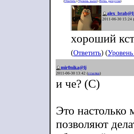
(
Ответить
) (
Уровень выше
) (
Ветвь дискуссии
)
alex_brab@l
2011-06-30 15:24
хороший кст
(
Ответить
) (
Уровень
mir0nika@lj
2011-06-30 13:42
(
ссылка
)
и че? (С)
Это настолько 
позволяют дел