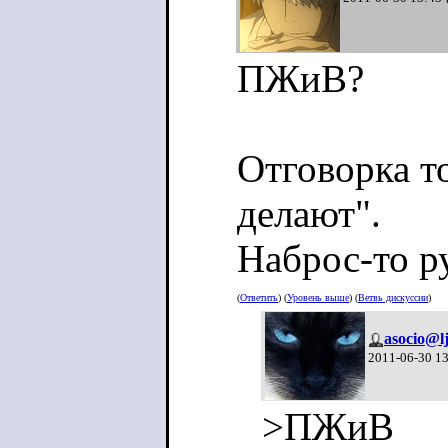
ПЖиВ?
Отговорка то
делают".
Наброс-то р
(
Ответить
) (
Уровень выше
) (
Ветвь дискуссии
)
asocio@l
2011-06-30 1
>ПЖиВ