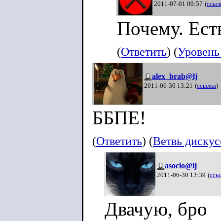
2011-07-01 09:57
(
ссыл
Почему. Ест
(
Ответить
) (
Уровень
alex_brab@lj
2011-06-30 13:21
(
ссылка
)
ББПЕ!
(
Ответить
) (
Ветвь диску
asocio@lj
2011-06-30 13:39
(
ссы
Двачую, бро