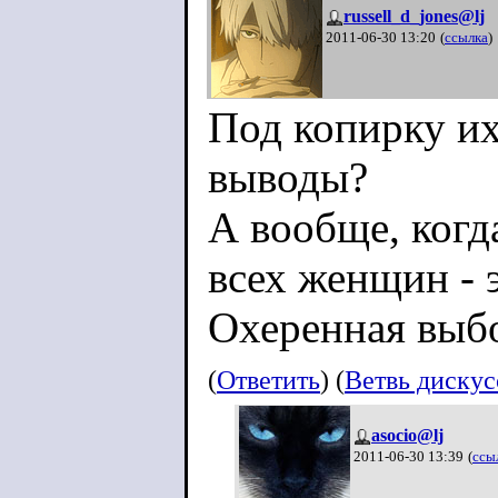
russell_d_jones@lj
2011-06-30 13:20
(
ссылка
)
Под копирку их
выводы?
А вообще, когд
всех женщин - 
Охеренная выб
(
Ответить
) (
Ветвь диску
asocio@lj
2011-06-30 13:39
(
ссы