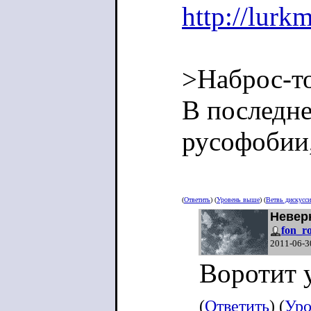
http://lurk
>Наброс-т
В последне
русофобии,
(
Ответить
) (
Уровень выше
) (
Ветвь дискусс
Невер
fon_r
2011-06-3
Воротит у
(
Ответить
) (
Уро