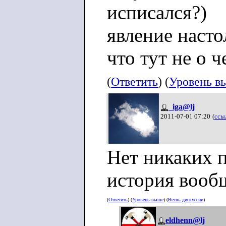
исписался?)
явление насто
что тут не о 
(
Ответить
) (
Уровень в
_iga@lj
2011-07-01 07:20
(
ссы
Нет никаких п
история вооб
(
Ответить
) (
Уровень выше
) (
Ветвь дискуссии
)
eldhenn@lj