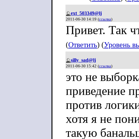
ext_503349@lj
2011-06-30 14:19
(
ссылка
)
Привет. Так ч
(
Ответить
) (
Уровень в
silly_sad@lj
2011-06-30 15:42
(
ссылка
)
это не выборк
приведение п
против логики
хотя я не по
такую баналь