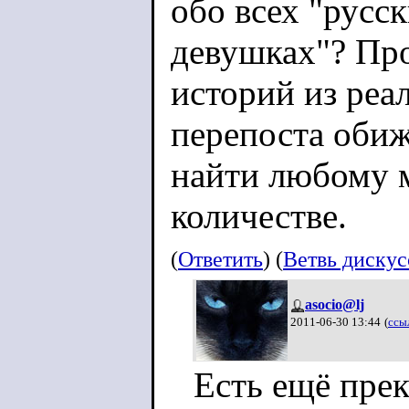
обо всех "русс
девушках"? Пр
историй из реа
перепоста оби
найти любому 
количестве.
(
Ответить
) (
Ветвь диску
asocio@lj
2011-06-30 13:44
(
ссы
Есть ещё пре