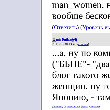
man_women, н
вообще бескон
(
Ответить
) (
Уровень в
mir0nika@lj
2011-06-30 13:45
(
ссылка
)
...а, ну по к
("ББПЕ"- "два
блог такого ж
женщин. ну то
Японию, - там
(
Ответить
) (
Уровень выше
) (
Ветвь дискуссии
)