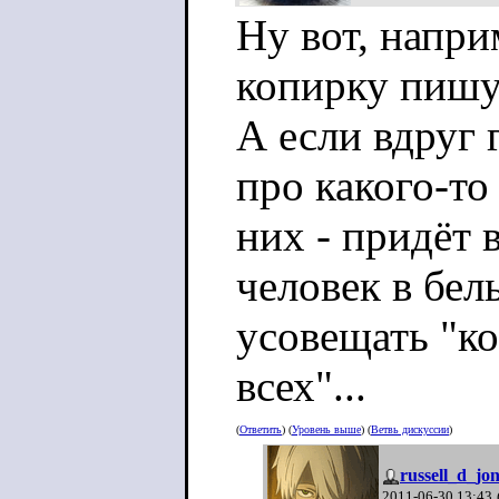
Ну вот, напр
копирку пиш
А если вдруг 
про какого-то
них - придёт 
человек в бел
усовещать "ко
всех"...
(
Ответить
) (
Уровень выше
) (
Ветвь дискуссии
)
russell_d_jo
2011-06-30 13:43