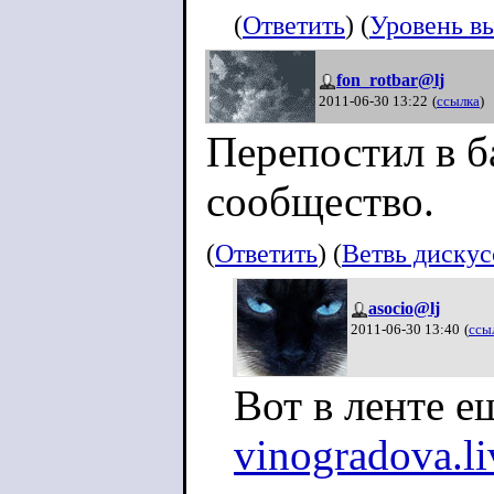
(
Ответить
) (
Уровень в
fon_rotbar@lj
2011-06-30 13:22
(
ссылка
)
Перепостил в б
сообщество.
(
Ответить
) (
Ветвь диску
asocio@lj
2011-06-30 13:40
(
ссы
Вот в ленте 
vinogradova.l