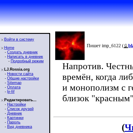
Войти в систему
Пишет imp_6122 (
bl
Home
-
Создать дневник
-
Написать в дневник
-
Подробный режим
Напротив. Честн
LJ.Rossia.org
-
Новости сайта
времён, когда ли
-
Общие настройки
-
Sitemap
и монополизм с г
-
Оплата
-
ljr-fif
близок "красным"
Редактировать...
-
Настройки
-
Список друзей
-
Дневник
-
Картинки
-
Пароль
(
Ч
-
Вид дневника