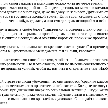
н, при какой зарплате в принципе можно жить по-человечески.
принимает последний шаг. Он едет в регион, возможно в команд
олом девать не знает куда, даже на сдачу не забирает. Других-то 
 и вода в гостинице хлоркой воняет. Если вдруг столкнётся с "л
ришь чего-нибудь сделать, а они смотрят эдак исподлобья и всё н
ву и пишет в своём блоге "Тщательно я проверил слухи о том, ч
й рост, развитие рынка и прочей промышленности с производство
ем и считаю необходимым отчаянно бороться, прочих же проблем
лову сказать, написаны все искренние "сделаноунасы" и прочие
й веры в Эффективный Менеджмент™ и "Слыш, Работать".
 аналитическими способностями, чтобы за победными статисти
ню реальности. Но и это сложно, если не имеешь собственного 
не прилагал усилий, чтобы их научить и открыть им глаза. Наобо
й страте эти люди убеждены, что они являются "средним классо
т, а по местным - это практически небожители. Которые не могу
обить при движении вверх по социальной лестнице. Люди, живу
ь туда не смогут, даже если захотят. Глупые статьи в глянцевых
сячного выживания во враждебных условиях. Он не даёт никаког
исал.