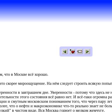
м, что в Москве всё хорошо.
, это скорее мироощущение. На нём следует строить всякую поп
ренности в завтрашнем дне. Уверенности - потому что здесь не 
ительности этого состояния всё равно нет. И всё-таки огромна 
ции и смутным московским пониманием того, что через пару лет 
олее, что о нефти и макроэкономике что-то реально знает не бол
елкий" в чистом виде. Вся Москва горюет о мелком жемчуге.