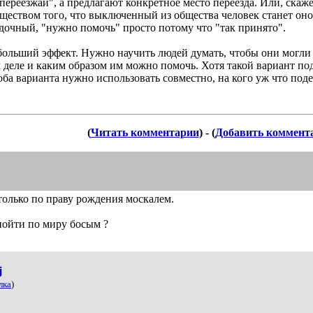
ереезжай", а предлагают конкретное место переезда. Или, скажем
ществом того, что выключенный из общества человек станет оном
удочный, "нужно помочь" просто потому что "так принято".
 больший эффект. Нужно научить людей думать, чтобы они могли
 деле и каким образом им можно помочь. Хотя такой вариант под
 оба варианта нужно использовать совместно, на кого уж что поде
(
Читать комментарии
) - (
Добавить коммент
только по праву рождения москалем.
 пойти по миру босым ?
j
лка
)