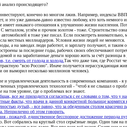
й анализ происходящего?
 инвестируют, конечно во многом лжив. Например, индексы ВВП 
, и это уже давным-давно известно любому, кто хоть немного ин
не имеет никакого отношения к улучшению жизни населения. Пот
 С металлом, углём и прочим золотом - тоже. Строительство означ
е автомобилей я тоже уже писал. Если посмотреть внимательно, 
исла местных миллиардеров. Условия жизни людей не меняются.
аводы, а на заводах люди работют, и зарплату получают, и таким 
остроены за последние годы, рабочих своих обеспечивают потр
омой и на заработанные деньги хорошо жить за счёт разницы в 
, т.е. смерть от голода и холода.
Так что даже там, где Росстат ч
страктную "всю Россию". Иначе получается нерассуждающая жи
ьги он выморил несколько миллионов человек).
ие и управленческая деятельность в современных компаниях - я 
венных управленческих технологий - "чтоб я не слышал о пробле
 на том уровне, где о проблемах все знают.
щак, все же приходится согласиться с ее словами о том, что у н
тные факты, что врачи в данной конкретной больнице кормятся 
лностью дутый, - все равно, что за обеденным столом красочно
а. Неприлично об этом говорить.
ния - пожалуй, единственное бесспорное достижение периода пу
. Вот собрались на круглый стол серьёзные люди. Один там на 
ды завышает и так далее. Все про всех всё знают. Сидят они и го