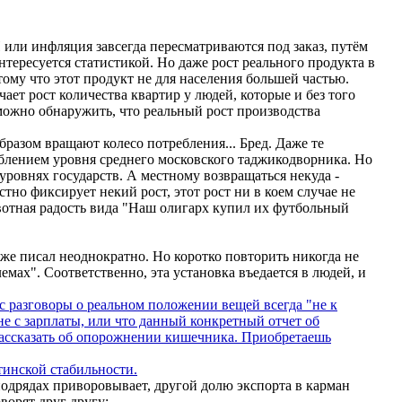
или инфляция завсегда пересматриваются под заказ, путём
тересуется статистикой. Но даже рост реального продукта в
ому что этот продукт не для населения большей частью.
ает рост количества квартир у людей, которые и без того
можно обнаружить, что реальный рост производства
образом вращают колесо потребления... Бред. Даже те
еблением уровня среднего московского таджикодворника. Но
уровнях государств. А местному возвращаться некуда -
естно фиксирует некий рост, этот рост ни в коем случае не
вотная радость вида "Наш олигарх купил их футбольный
уже писал неоднократно. Но коротко повторить никогда не
мах". Соответственно, эта установка въедается в людей, и
ас разговоры о реальном положении вещей всегда "не к
не с зарплаты, или что данный конкретный отчет об
 рассказать об опорожнении кишечника. Приобретаешь
тинской стабильности.
подрядах приворовывает, другой долю экспорта в карман
ворят друг другу: