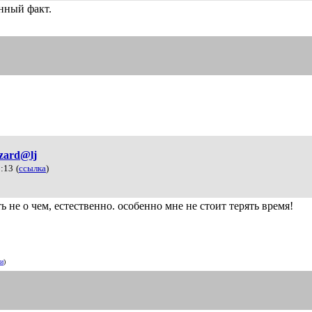
анный факт.
izard@lj
3:13
(
ссылка
)
ь не о чем, естественно. особенно мне не стоит терять время!
ии
)