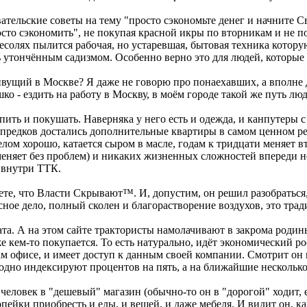
ательские советы на тему "просто сэкономьте денег и начните Св
сто сэкономить", не покупая красной икры по вторникам и не п
есолях пылится рабочая, но устаревшая, бытовая техника которую
ь утончённым садизмом. Особенно верно это для людей, которые
живущий в Москве? Я даже не говорю про понаехавших, а вполн
 - ездить на работу в Москву, в моём городе такой же путь люди 
попить и покушать. Наверняка у него есть и одежда, и канпутеры
т предков достались дополнительные квартиры в самом ценном р
целом хорошо, катается сыром в масле, годам к тридцати меняет 
оменяет без проблем) и никаких жизненных сложностей впереди н
 внутри ТТК.
ете, что Власти Скрывают™. И, допустим, он решил разобраться
 ясное дело, полный сколен и благорастворение воздухов, это тра
тата. А на этом сайте трактористы намолачивают в закрома роди
е кем-то покупается. То есть натурально, идёт экономический ро
ам офисе, и имеет доступ к данным своей компании. Смотрит он н
одно индексируют процентов на пять, а на ближайшие несколько 
еловек в "дешевый" магазин (обычно-то он в "дорогой" ходит, ему
опейки приобресть и еды, и вещей, и даже мебеля. И видит он, 