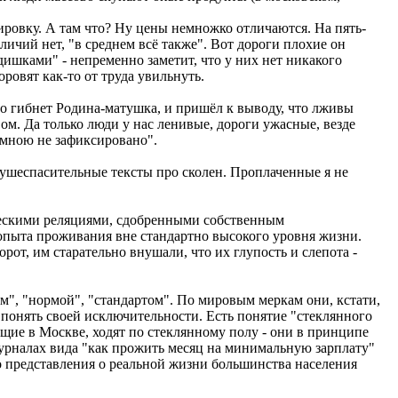
ировку. А там что? Ну цены немножко отличаются. На пять-
отличий нет, "в среднем всё также". Вот дороги плохие он
юдишками" - непременно заметит, что у них нет никакого
оровят как-то от труда увильнуть.
то гибнет Родина-матушка, и пришёл к выводу, что лживы
м. Да только люди у нас ленивые, дороги ужасные, везде
 мною не зафиксировано".
 душеспасительные тексты про сколен. Проплаченные я не
ческими реляциями, сдобренными собственным
опыта проживания вне стандартно высокого уровня жизни.
рот, им старательно внушали, что их глупость и слепота -
м", "нормой", "стандартом". По мировым меркам они, кстати,
т понять своей исключительности. Есть понятие "стеклянного
щие в Москве, ходят по стеклянному полу - они в принципе
 журналах вида "как прожить месяц на минимальную зарплату"
о представления о реальной жизни большинства населения