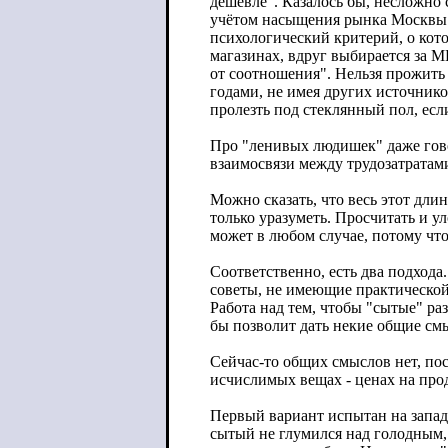
дешевле". Казалось бы, несложно 
учётом насыщения рынка Москвы к
психологический критерий, о кот
магазинах, вдруг выбирается за М
от соотношения". Нельзя прожить
годами, не имея других источнико
пролезть под стеклянный пол, есл
Про "ленивых людишек" даже говор
взаимосвязи между трудозатратам
Можно сказать, что весь этот дли
только уразуметь. Просчитать и у
может в любом случае, потому что
Соответственно, есть два под
советы, не имеющие практической 
Работа над тем, чтобы "сытые" ра
бы позволит дать некие общие см
Сейчас-то общих смыслов нет, пос
исчислимых вещах - ценах на про
Первый вариант испытан на западе
сытый не глумился над голодным, 