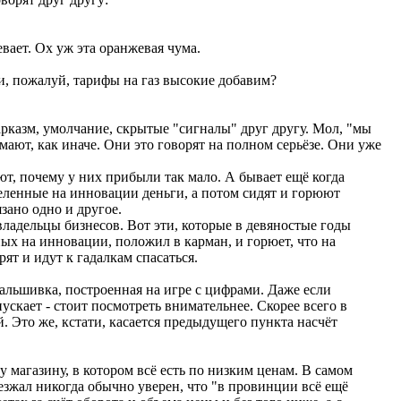
евает. Ох уж эта оранжевая чума.
и, пожалуй, тарифы на газ высокие добавим?
арказм, умолчание, скрытые "сигналы" друг другу. Мол, "мы
мают, как иначе. Они это говорят на полном серьёзе. Они уже
ют, почему у них прибыли так мало. А бывает ещё когда
деленные на инновации деньги, а потом сидят и горюют
зано одно и другое.
владельцы бизнесов. Вот эти, которые в девяностые годы
ных на инновации, положил в карман, и горюет, что на
ят и идут к гадалкам спасаться.
фальшивка, построенная на игре с цифрами. Даже если
скает - стоит посмотреть внимательнее. Скорее всего в
 Это же, кстати, касается предыдущего пункта насчёт
магазину, в котором всё есть по низким ценам. В самом
езжал никогда обычно уверен, что "в провинции всё ещё