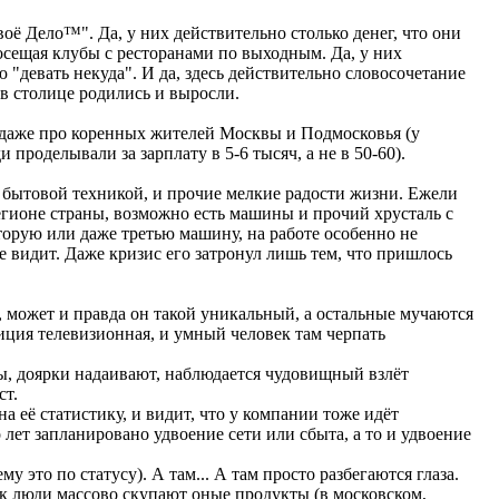
оё Дело™". Да, у них действительно столько денег, что они
осещая клубы с ресторанами по выходным. Да, у них
 "девать некуда". И да, здесь действительно словосочетание
 в столице родились и выросли.
е даже про коренных жителей Москвы и Подмосковья (у
проделывали за зарплату в 5-6 тысяч, а не в 50-60).
 с бытовой техникой, и прочие мелкие радости жизни. Ежели
егионе страны, возможно есть машины и прочий хрусталь с
вторую или даже третью машину, на работе особенно не
е видит. Даже кризис его затронул лишь тем, что пришлось
, может и правда он такой уникальный, а остальные мучаются
диция телевизионная, и умный человек там черпать
ны, доярки надаивают, наблюдается чудовищный взлёт
ст.
а её статистику, и видит, что у компании тоже идёт
лет запланировано удвоение сети или сбыта, а то и удвоение
 это по статусу). А там... А там просто разбегаются глаза.
как люди массово скупают оные продукты (в московском,