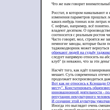
Что же нам говорит внимательны
Росстат, в котором намалывают и
изменения параметров прошлых лет
каких-нибудь тоннах или литрах 
С нефтью, например, всё понятно.
владеют десятком. О производств
соотносится с реальным ростом ч
Часто говорят, мол, строятся же з
немногие заводы, которые были п
таджикодворник может вернуться д
обрекают людей на судьбу таджиков
следует напрямую относить на аб
клуб" (и неважно, что за эти ден
Насчёт того, как идёт планирован
мешает. Суть современных отечест
продолжает воспроизводиться даже
Вот как не относись к Ксюшади Об
месту". Констатировать общеизвес
инновационной деятельности - по
репутацию некультурного человек
И создание этой культуры умолча
Иногда это выглядит очень смешно
кладёт, третий транспортные расхо