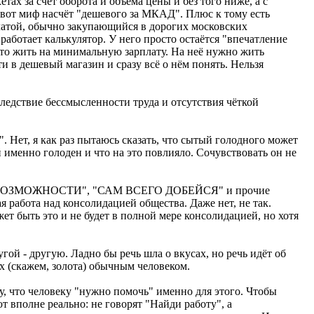
ах за счёт оборота и объема цены и без того ниже, а с
вот миф насчёт "дешевого за МКАД". Плюс к тому есть
платой, обычно закупающийся в дорогих московских
работает калькулятор. У него просто остаётся "впечатление
сто жить на минимальную зарплату. На неё нужно жить
ти в дешевый магазин и сразу всё о нём понять. Нельзя
следствие бессмысленности труда и отсутствия чёткой
. Нет, я как раз пытаюсь сказать, что сытый голодного может
 именно голоден и что на это повлияло. Сочувствовать он не
ИЩЕТ ВОЗМОЖНОСТИ", "САМ ВСЕГО ДОБЕЙСЯ" и прочие
 работа над консолидацией общества. Даже нет, не так.
ет быть это и не будет в полной мере консолидацией, но хотя
ой - другую. Ладно бы речь шла о вкусах, но речь идёт об
 (скажем, золота) обычным человеком.
у, что человеку "нужно помочь" именно для этого. Чтобы
 вполне реально: не говорят "Найди работу", а