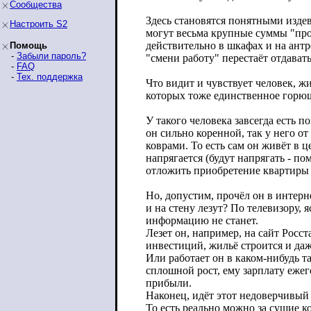
Сообщества
Здесь становятся понятными издев
Настроить S2
могут весьма крупные суммы "про
действительно в шкафах и на антр
Помощь
-
Забыли пароль?
"смени работу" перестаёт отдават
-
FAQ
-
Тех. поддержка
Что видит и чувствует человек, 
которых тоже единственное горюшко
У такого человека завсегда есть 
он сильно коренной, так у него о
коврами. То есть сам он живёт в 
напрягается (будут напрягать - п
отложить приобретение квартиры
Но, допустим, прочёл он в интерн
и на стену лезут? По телевизору,
информацию не станет.
Лезет он, например, на сайт Росс
инвестиций, жильё строится и даж
Или работает он в каком-нибудь т
сплошной рост, ему зарплату ежег
прибыли.
Наконец, идёт этот недоверчивый ч
То есть реально можно за сущие к