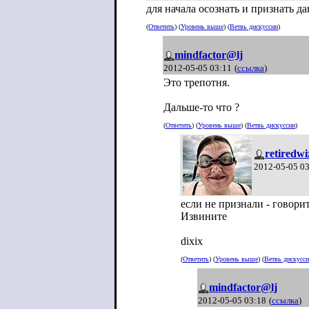
для начала осознать и признать д
(
Ответить
) (
Уровень выше
) (
Ветвь дискуссии
)
mindfactor@lj
2012-05-05 03:11
(
ссылка
)
Это трепотня.
Дальше-то что ?
(
Ответить
) (
Уровень выше
) (
Ветвь дискуссии
)
retiredw
2012-05-05 0
если не признали - говорит
Извините
dixix
(
Ответить
) (
Уровень выше
) (
Ветвь дискусс
mindfactor@lj
2012-05-05 03:18
(
ссылка
)