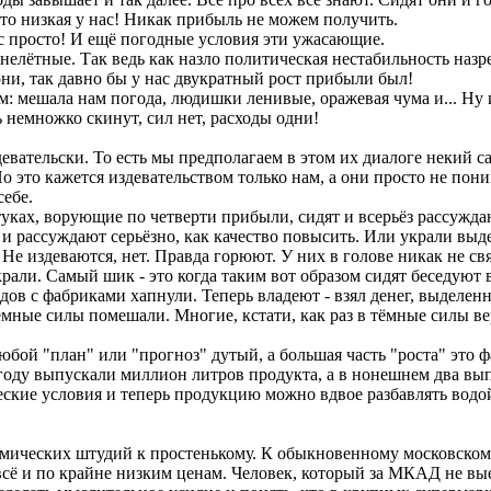
-то низкая у нас! Никак прибыль не можем получить.
жас просто! И ещё погодные условия эти ужасающие.
 нелётные. Так ведь как назло политическая нестабильность назр
 они, так давно бы у нас двукратный рост прибыли был!
м: мешала нам погода, людишки ленивые, оражевая чума и... Ну 
 немножко скинут, сил нет, расходы одни!
девательски. То есть мы предполагаем в этом их диалоге некий с
Но это кажется издевательством только нам, а они просто не пони
себе.
уках, ворующие по четверти прибыли, сидят и всерьёз рассужда
т и рассуждают серьёзно, как качество повысить. Или украли вы
Не издеваются, нет. Правда горюют. У них в голове никак не свя
крали. Самый шик - это когда таким вот образом сидят беседуют 
дов с фабриками хапнули. Теперь владеют - взял денег, выделен
ёмные силы помешали. Многие, кстати, как раз в тёмные силы вер
любой "план" или "прогноз" дутый, а большая часть "роста" это 
оду выпускали миллион литров продукта, а в нонешнем два выпу
кие условия и теперь продукцию можно вдвое разбавлять водой.
ических штудий к простенькому. К обыкновенному московскому 
 всё и по крайне низким ценам. Человек, который за МКАД не вы