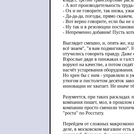
- А вот производительность труда
- Ох и не говорите, так низка, у
- Да-да-да, погоды, прямо скажем,
- Вот верно говорите, если бы не
- Ну так и в резолюции постанови
- Непременно добавим! Пусть хоть
Выглядит смешно, и, опять же, из
всё знаем", "я вам подмигиваю". 
отучились говорить правду. Даже 
Взрослые дяди в пинжаках и галст
воруют на качестве, а потом сидя
насчёт устаревания оборудования. 
Но хрен бы с ним - управляли и у
утюгом и пистолетом десяток заво
инновации не хватает. Не иначе т
Разумеется, при таких раскладах 
компания пишет, мол, в прошлом г
компании просто сменили техничес
"роста" по Росстату.
Перейдем от сложных макроэконом
деле, в московском магазине есть