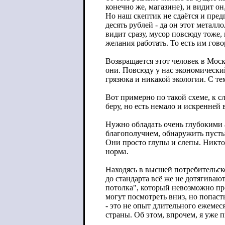
конечно же, магазине), и видит о
Но наш скептик не сдаётся и пред
десять рублей - да он этот металл
видит сразу, мусор повсюду тоже,
желания работать. То есть им гово
Возвращается этот человек в Моск
они. Повсюду у нас экономически
грязюка и никакой экологии. С т
Вот примерно по такой схеме, к с
беру, но есть немало и искренне
Нужно обладать очень глубокими
благополучием, обнаружить пусты
Они просто глупы и слепы. Никто 
норма.
Находясь в высшей потребительско
до стандарта всё же не дотягиваю
потолка", который невозможно пр
могут посмотреть вниз, но попаст
- это не опыт длительного ежеме
страны. Об этом, впрочем, я уже п