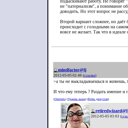
подыскивают работу. Не говорят "п
не "патернализм", а понимание об
доводить. Но этот вопрос не расс
Второй вариант сложнее, но даёт
происходит с голодными на самом
вовсе не желает. Так что в идеале
mindfactor@lj
2012-05-05 02:49
(
ссылка
)
>а ты не выкладываешься и живешь, 
И что ему теперь ? Раздать имение и
(
Ответить
) (
Уровень выше
) (
Ветвь дискуссии
)
retiredwizard@l
2012-05-05 03:03
(
ссы