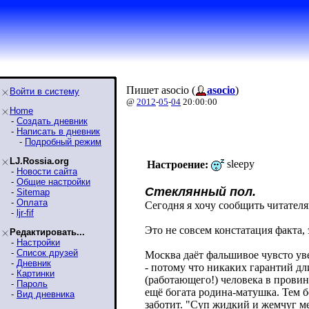
Пишет asocio (
asocio
)
Войти в систему
@
2012
-
05
-
04
20:00:00
Home
-
Создать дневник
-
Написать в дневник
-
Подробный режим
LJ.Rossia.org
sleepy
Настроение:
-
Новости сайта
-
Общие настройки
Стеклянный пол.
-
Sitemap
-
Оплата
Сегодня я хочу сообщить читателя
-
ljr-fif
Это не совсем констатация факта
Редактировать...
-
Настройки
-
Список друзей
Москва даёт фальшивое чувсто уве
-
Дневник
- потому что никаких гарантий дл
-
Картинки
(работающего!) человека в провин
-
Пароль
ещё богата родина-матушка. Тем б
-
Вид дневника
заботит. "Суп жидкий и жемчуг м