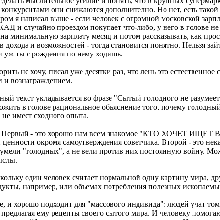
сделать мыслительное усилие и понять, что в крупных супермаркет
онкурентами они снижаются дополнително. Но нет, есть такой 
ором я написал выше - если человек с огромной московской зар
КАД и случайно проездом покупает что-либо, у него в голове не 
 на минимальную зарплату месяц и потом рассказывать, как про
в дохода и возможностей - тогда становится понятно. Нельзя зай
и уж ты с рождения по нему ходишь.
ить не хочу, писал уже десятки раз, что лень это естественное 
и и вознаграждением.
нный текст укладывается во фразе "Сытый голодного не разумеет"
ложить в голове рациональное объяснение того, почему голодный
 не имеет сходного опыта.
хода. Первый - это хорошо нам всем знакомое "КТО ХОЧЕТ 
ценности окромя самоутверждения советчика. Второй - это некая
зумели "голодных", а не вели против них постоянную войну. Мож
ыслы.
кольку один человек считает нормальной одну картину мира, друг
дукты, например, или объемах потребления полезных ископаемых
, и хорошо подходит для "массового индивида": людей учат том
предлагая ему рецепты своего сытого мира. И человеку помогают