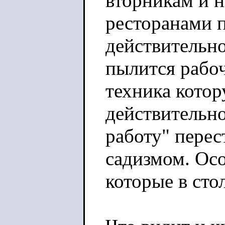
вторникам и н
ресторанами 
действительно
пылится рабоч
техника котор
действительн
работу" перес
садизмом. Осо
которые в сто