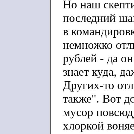
Но наш скепти
последний шаг
в командировк
немножко отли
рублей - да о
знает куда, да
Других-то отл
также". Вот д
мусор повсюду
хлоркой воняе