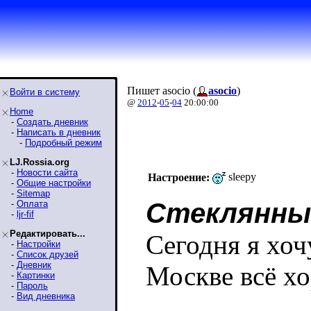
Пишет asocio (
asocio
)
Войти в систему
@
2012
-
05
-
04
20:00:00
Home
-
Создать дневник
-
Написать в дневник
-
Подробный режим
LJ.Rossia.org
-
Новости сайта
sleepy
Настроение:
-
Общие настройки
-
Sitemap
Стеклянный
-
Оплата
-
ljr-fif
Редактировать...
Сегодня я хоч
-
Настройки
-
Список друзей
-
Дневник
Москве всё х
-
Картинки
-
Пароль
-
Вид дневника