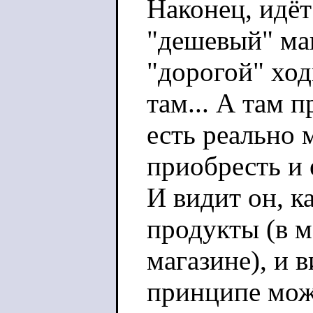
Наконец, идёт
"дешевый" маг
"дорогой" ходи
там... А там п
есть реально 
приобресть и 
И видит он, к
продукты (в м
магазине), и в
принципе мож