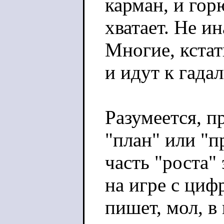
карман, и гор
хватает. Не и
Многие, кстат
и идут к гадал
Разумеется, п
"план" или "п
часть "роста"
на игре с циф
пишет, мол, в