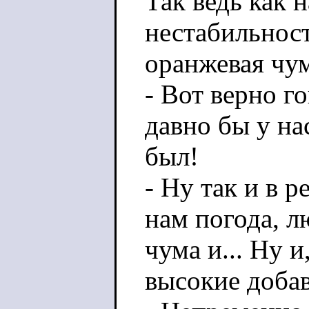
Так ведь как 
нестабильност
оранжевая чум
- Вот верно го
давно бы у н
был!
- Ну так и в 
нам погода, 
чума и... Ну 
высокие доба