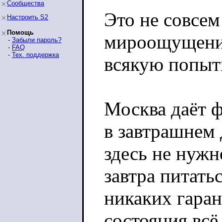
Сообщества
Это не совсем
Настроить S2
Помощь
мироощущение
-
Забыли пароль?
-
FAQ
-
Тех. поддержка
всякую попыт
Москва даёт 
в завтрашнем 
здесь не нужн
завтра питать
никаких гаран
состояния всё