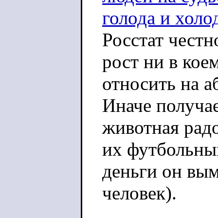
голода и холо
Росстат честн
рост ни в кое
относить на а
Иначе получа
животная рад
их футбольный
деньги он вы
человек).