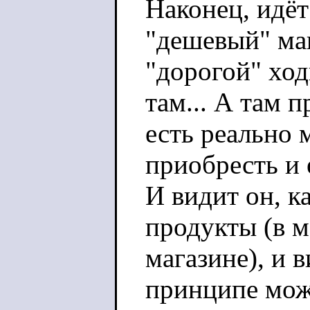
Наконец, идёт
"дешевый" маг
"дорогой" ходи
там... А там п
есть реально 
приобресть и 
И видит он, к
продукты (в м
магазине), и в
принципе мож