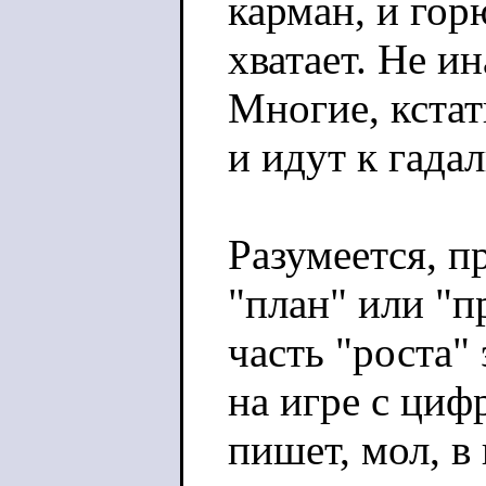
карман, и гор
хватает. Не и
Многие, кстат
и идут к гадал
Разумеется, п
"план" или "п
часть "роста"
на игре с циф
пишет, мол, в