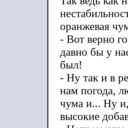
Так ведь как 
нестабильност
оранжевая чум
- Вот верно го
давно бы у н
был!
- Ну так и в 
нам погода, 
чума и... Ну 
высокие доба