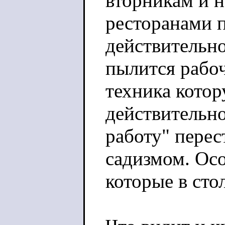
вторникам и н
ресторанами 
действительно
пылится рабоч
техника котор
действительн
работу" перес
садизмом. Осо
которые в сто