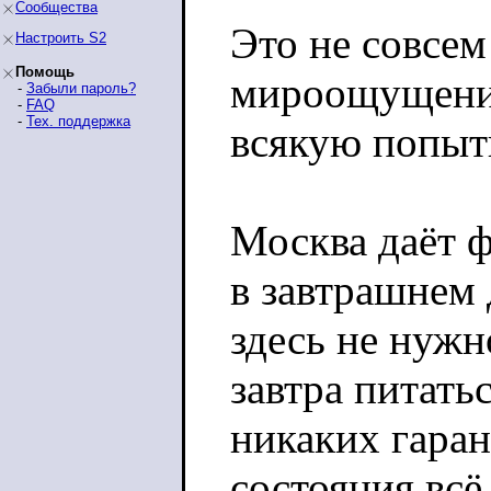
Сообщества
Это не совсем
Настроить S2
Помощь
мироощущение
-
Забыли пароль?
-
FAQ
-
Тех. поддержка
всякую попыт
Москва даёт 
в завтрашнем 
здесь не нужн
завтра питать
никаких гаран
состояния всё