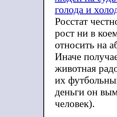
голода и холо
Росстат честн
рост ни в кое
относить на а
Иначе получа
животная рад
их футбольный
деньги он вы
человек).