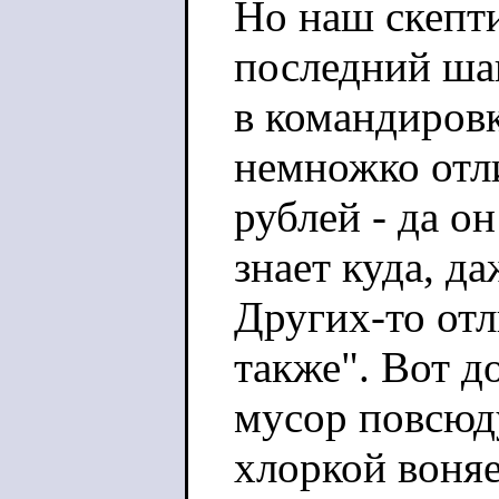
Но наш скепти
последний шаг
в командировк
немножко отли
рублей - да о
знает куда, да
Других-то отл
также". Вот д
мусор повсюду
хлоркой воняе