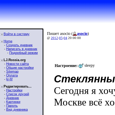
Пишет asocio (
asocio
)
Войти в систему
@
2012
-
05
-
04
20:00:00
Home
-
Создать дневник
-
Написать в дневник
-
Подробный режим
LJ.Rossia.org
-
Новости сайта
sleepy
Настроение:
-
Общие настройки
-
Sitemap
Стеклянный
-
Оплата
-
ljr-fif
Редактировать...
Сегодня я хоч
-
Настройки
-
Список друзей
-
Дневник
Москве всё х
-
Картинки
-
Пароль
-
Вид дневника