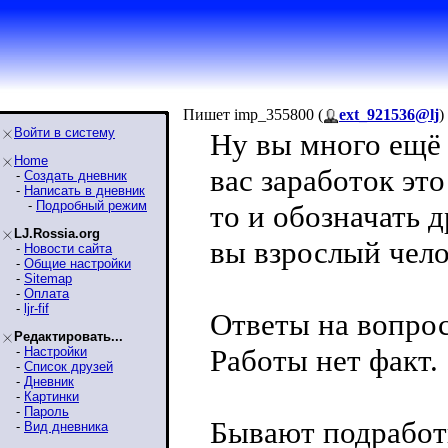
Пишет imp_355800 (
ext_921536@lj
)
Войти в систему
Ну вы много ещё 
Home
вас заработок это
-
Создать дневник
-
Написать в дневник
-
Подробный режим
то и обозначать 
LJ.Rossia.org
вы взрослый чело
-
Новости сайта
-
Общие настройки
-
Sitemap
-
Оплата
-
ljr-fif
Ответы на вопрос
Редактировать...
Работы нет факт.
-
Настройки
-
Список друзей
-
Дневник
-
Картинки
-
Пароль
Бывают подработк
-
Вид дневника