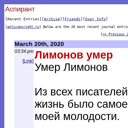
Аспирант
[Recent Entries][
Archive
][
Friends
][
User Info
]
[
anticopyright.ru
] Below are the 20 most recent journal entri
[
<< Previous 
March 20th, 2020
03:34 pm
Лимонов умер
[
Link
]
Умер Лимонов
Из всех писателей
жизнь было самое
моей молодости.