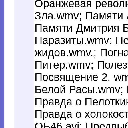
Оранжевая револ
Зла.wmv; Памяти 
Памяти Дмитрия 
Паразиты.wmv; Пе
жидов.wmv.; Погн
Питер.wmv; Полез
Посвящение 2. w
Белой Расы.wmv;
Правда о Пелотки
Правда о холокост
OБ46.avi; Предвы