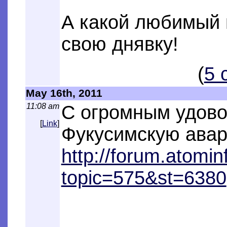
А какой любимый п
свою днявку!
(
5 
May 16th, 2011
11:08 am
С огромным удово
[
Link
]
Фукусимскую ава
http://forum.atomi
topic=575&st=6380