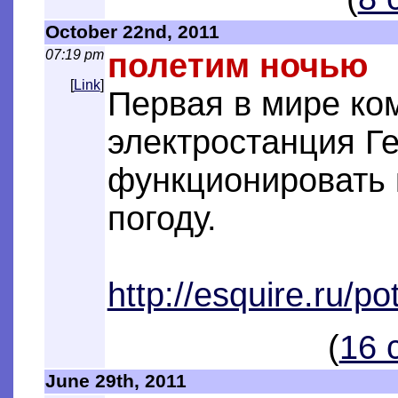
October 22nd, 2011
07:19 pm
полетим ночью
[
Link
]
Первая в мире ко
электростанция Г
функционировать 
погоду.
http://esquire.ru/p
(
16 
June 29th, 2011