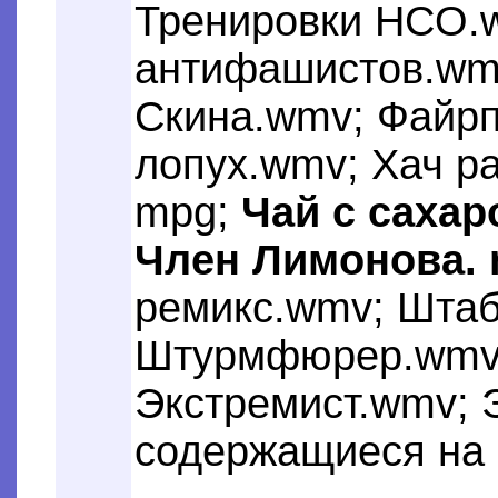
Тренировки HCO.w
aнтифaшиcтoв.wmv
Cкинa.wmv; Файрп
лопух.wmv; Хач р
mpg;
Чай с саха
Член Лимонова.
ремикc.wmv; Штаб
Штурмфюрер.wmv;
Экстремист.wmv; 
содержащиеся на 