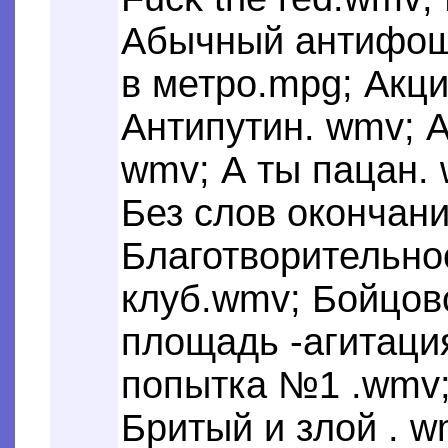
Абычный антифош
в метро.mpg; Акци
Антипутин. wmv; 
wmv; А ты пацан.
Без слов окончани
Благотворительно
клуб.wmv; Бойцов
площадь -агитаци
попытка №1 .wmv;
Бритый и злой . w