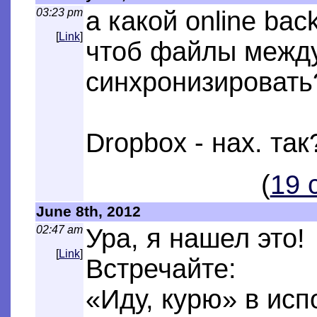
03:23 pm
а какой online bac
[
Link
]
чтоб файлы между
синхронизировать
Dropbox - нах. так
(
19 
June 8th, 2012
02:47 am
Ура, я нашел это!
[
Link
]
Встречайте:
«Иду, курю» в ис