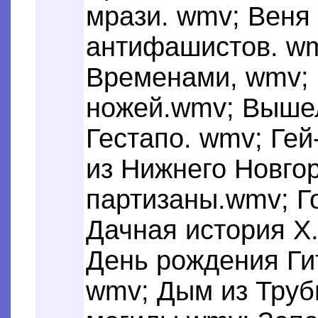
мрази. wmv; Веня
антифашистов. wm
Временами, wmv;
ножей.wmv; Вышел 
Гестапо. wmv; Гей
из Нижнего Новго
партизаны.wmv; Г
Дачная история X
День рождения Ги
wmv; Дым из Труб