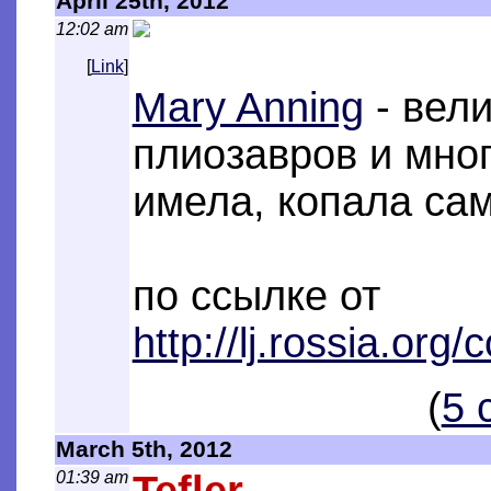
April 25th, 2012
12:02 am
[
Link
]
Mary Anning
- вели
плиозавров и мно
имела, копала сам
по ссылке от
http://lj.rossia.or
(
5 
March 5th, 2012
01:39 am
Tefler