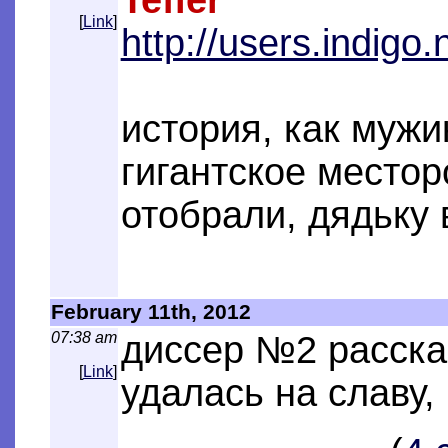
[
Link
]
http://users.indigo.
история, как мужи
гигантское место
отобрали, дядьку 
February 11th, 2012
07:38 am
диссер №2 рассказ
[
Link
]
удалась на славу,