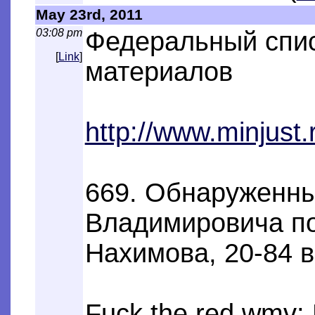
May 23rd, 2011
03:08 pm
Федеральный спис
[
Link
]
материалов
http://www.minjust.r
669. Обнаруженны
Владимировича по 
Нахимова, 20-84 
Fuck the red.wmv;