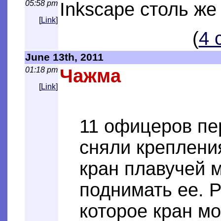
05:58 pm
Inkscape столь же
[
Link
]
(
4 
June 13th, 2011
01:18 pm
Чажма
[
Link
]
11 офицеров пе
сняли крепления
кран плавучей 
поднимать ее. Р
которое кран мо