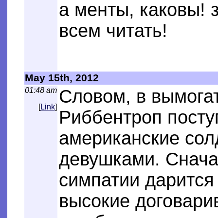
а менты, каковы! 
всем читать!
May 15th, 2012
01:48 am
Словом, в вымога
[
Link
]
Риббентроп поступ
американские сол
девушками. Снача
симпатии дарится 
высокие договар