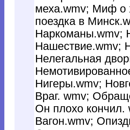
меха.wmv; Миф о 
поездка в Минск.
Наркоманы.wmv; 
Haшествие.wmv; Н
Нелегальная двор
Немотивированно
Hигеры.wmv; Новг
Враг. wmv; Обращ
Он плохо кончил.
Вагон.wmv; Опиз