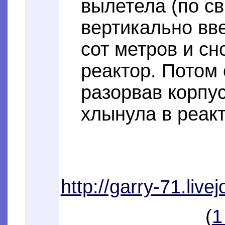
вылетела (по с
вертикально вв
сот метров и сн
реактор. Потом 
разорвав корпус
хлынула в реакт
http://garry-71.liv
(
1