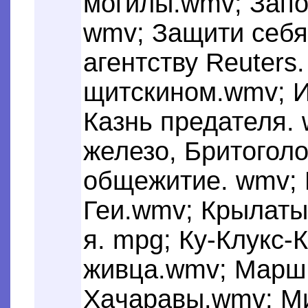
могилы.wmv; Запо
wmv; Защити себя
агентству Reuters
щитскином.wmv; И
Казнь предателя. 
железо, Бритогол
общежитие. wmv; 
Геи.wmv; Крылатые
я. mpg; Ку-Клукс-
живца.wmv; Марш
Xaчаравы.wmv; М