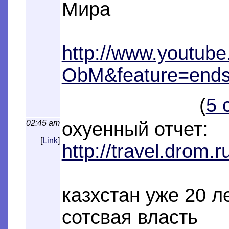
Мира
http://www.youtu
ObM&feature=end
(
5 
02:45 am
охуенный отчет:
[
Link
]
http://travel.drom.r
казхстан уже 20 л
сотсвая власть