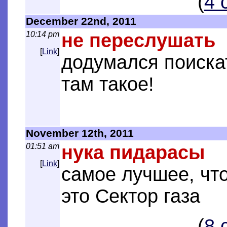
(
4 
December 22nd, 2011
10:14 pm
не переслушать
[
Link
]
додумался поискат
там такое!
November 12th, 2011
01:51 am
нука пидарасы
[
Link
]
самое лучшее, что
это Сектор газа
(
8 