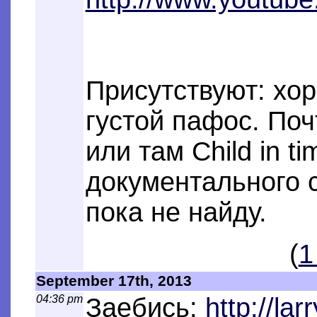
Присутствуют: хор
густой пафос. По
или там Child in t
документального 
пока не найду.
(
1
September 17th, 2013
04:36 pm
Заебись:
http://la