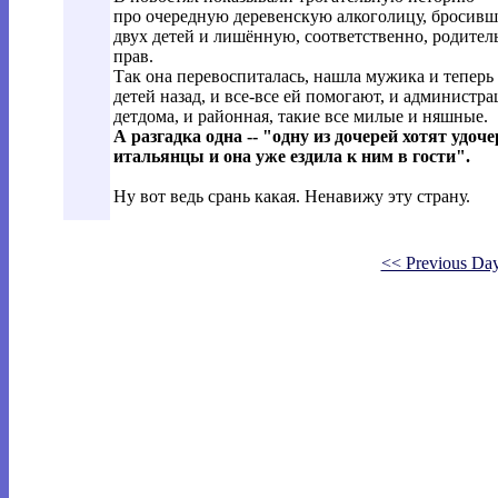
про очередную деревенскую алкоголицу, бросив
двух детей и лишённую, соответственно, родител
прав.
Так она перевоспиталась, нашла мужика и теперь
детей назад, и все-все ей помогают, и администра
детдома, и районная, такие все милые и няшные.
А разгадка одна -- "одну из дочерей хотят удоч
итальянцы и она уже ездила к ним в гости".
Ну вот ведь срань какая. Ненавижу эту страну.
<< Previous Da