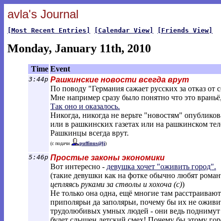
avla's Journal
[Most Recent Entries]
[Calendar View]
[Friends View]
Monday, January 11th, 2010
Time
Event
3:44p
Рашкинские новости всегда врут
По поводу "Германия сажает русских за отказ от 
Мне например сразу было понятно что это враньё,
Так оно и оказалось.
Никогда, никогда не верьте "новостям" опублик
или в рашкинских газетах или на рашкинском тел
Рашкинцы всегда врут.
(с подачи
puffinus@lj
)
5:46p
Простые законы экономики
Вот интересно -
девушка хочет "оживить город".
(такие девушки как на фотке обычно любят роман
цепляясь руками за стволы и хохоча (с)
)
Не только она одна, ещё многие там расстраиваютс
приполярьи да заполярьи, почему бы их не оживи
трудолюбивых умных людей - они ведь поднимут 
будет слышен детский смех! Почему бы этому гор