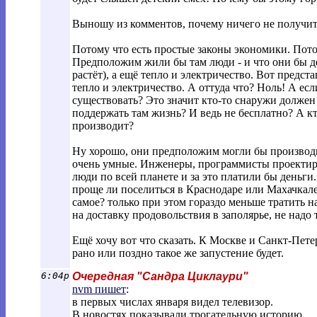
Выношу из комментов, почему ничего не получит
Потому что есть простые законы экономики. Пото
Предположим жили бы там люди - и что они бы де
растёт), а ещё тепло и электричество. Вот предста
тепло и электричество. А оттуда что? Ноль! А есл
существовать? Это значит кто-то снаружи должен 
поддержать там жизнь? И ведь не бесплатно? А кт
производит?
Ну хорошо, они предположим могли бы производи
очень умные. Инженеры, программисты проектиро
люди по всей планете и за это платили бы деньги.
проще ли поселиться в Краснодаре или Махачкале
самое? только при этом гораздо меньше тратить на
на доставку продовольствия в заполярье, не надо
Ещё хочу вот что сказать. К Москве и Санкт-Пете
рано или поздно такое же запустение будет.
6:04p
Очередная "Сандра Циклаури"
nvm пишет
:
в первых числах января видел телевизор.
В новостях показывали трогательную историю