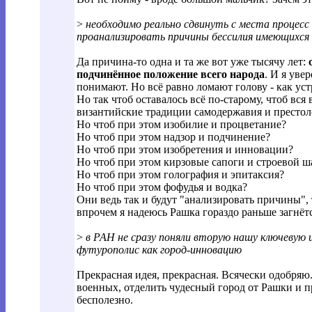
>
необходимо реально сдвинуть с места процесс
проанализировать причины бессилия имеющихся 
Да причина-то одна и та же вот уже тысячу лет:
подчинённое положение всего народа
. И я уве
понимают. Но всё равно ломают голову - как уст
Но так чтоб оставалось всё по-старому, чтоб вся
византийские традиции самодержавия и престол
Но чтоб при этом изобилие и процветание?
Но чтоб при этом надзор и подчинение?
Но чтоб при этом изобретения и инновации?
Но чтоб при этом кирзовые сапоги и строевой ш
Но чтоб при этом голография и эпитаксия?
Но чтоб при этом фофудья и водка?
Они ведь так и будут "анализировать причины", т
впрочем я надеюсь Рашка гораздо раньше загнёт
>
в РАН не сразу поняли вторую нашу ключевую 
футурополис как город-инновацию
Прекрасная идея, прекрасная. Всячески одобряю
военных, отделить чудесный город от Рашки и 
бесполезно.