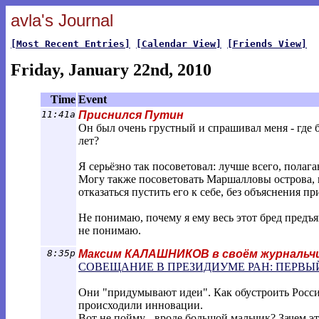
avla's Journal
[Most Recent Entries]
[Calendar View]
[Friends View]
Friday, January 22nd, 2010
Time
Event
11:41a
Приснился Путин
Он был очень грустный и спрашивал меня - где 
лет?
Я серьёзно так посоветовал: лучше всего, пола
Могу также посоветовать Маршалловы острова, 
отказаться пустить его к себе, без объяснения пр
Не понимаю, почему я ему весь этот бред предъя
не понимаю.
8:35p
Максим КАЛАШНИКОВ в своём журнальчи
СОВЕЩАНИЕ В ПРЕЗИДИУМЕ РАН: ПЕРВЫ
Они "придумывают идеи". Как обустроить Россию
происходили инновации.
Вот не пойму - вроде большой мальчик? Зачем эт