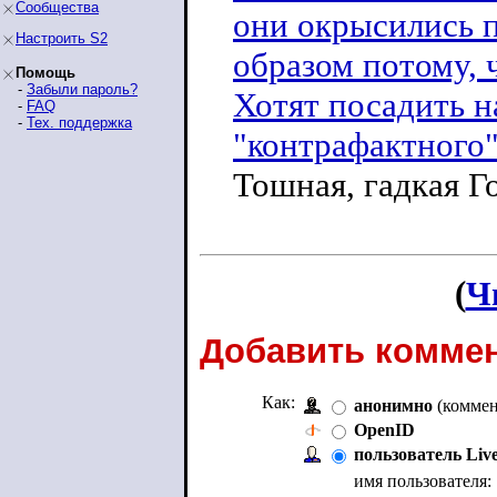
Сообщества
они окрысились 
Настроить S2
образом потому, ч
Помощь
-
Забыли пароль?
Хотят посадить н
-
FAQ
-
Тех. поддержка
"контрафактного"
Тошная, гадкая Г
(
Ч
Добавить коммен
Как:
анонимно
(коммен
OpenID
пользователь Liv
имя пользователя: