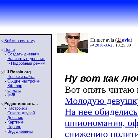
Пишет avla (
avla
)
Войти в систему
@
2010
-
03
-
25
13:25:00
Home
-
Создать дневник
-
Написать в дневник
-
Подробный режим
LJ.Rossia.org
Ну вот как л
-
Новости сайта
-
Общие настройки
-
Sitemap
Вот опять читаю 
-
Оплата
-
ljr-fif
Молодую девушку
Редактировать...
-
Настройки
На нее обиделись
-
Список друзей
-
Дневник
шпиономания, оф
-
Картинки
-
Пароль
снижению политич
-
Вид дневника