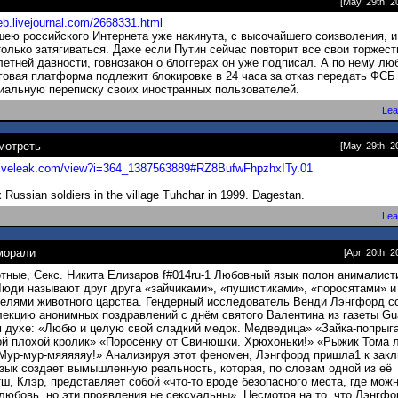
[May. 29th, 2
oeb.livejournal.com/2668
331.html
шею российского Интернета уже накинута, с высочайшего соизволения, 
только затягиваться. Даже если Путин сейчас повторит все свои торжес
летней давности, говнозакон о блоггерах он уже подписал. А по нему лю
говая платформа подлежит блокировке в 24 часа за отказ передать ФСБ
альную переписку своих иностранных пользователей.
Lea
мотреть
[May. 29th, 2
liveleak.com/view?i=364_1387
563889#RZ8BufwFhpzhxITy.01
ix Russian soldiers in the village Tuhchar in 1999. Dagestan.
Lea
морали
[Apr. 20th, 2
тные, Секс. Никита Елизаров f#014ru-1 Любовный язык полон анималис
юди называют друг друга «зайчиками», «пушистиками», «поросятами» и
елями животного царства. Гендерный исследователь Венди Лэнгфорд с
екцию анонимных поздравлений с днём святого Валентина из газеты Gua
м духе: «Любю и целую свой сладкий медок. Медведица» «Зайка-попрыга
й плохой кролик» «Поросёнку от Свинюшки. Хрюхоньки!» «Рыжик Тома 
Мур-мур-мяяяяяу!» Анализируя этот феномен, Лэнгфорд пришла1 к зак
язык создает вымышленную реальность, которая, по словам одной из её
ш, Клэр, представляет собой «что-то вроде безопасного места, где мож
любовь, но эти проявления не сексуальны». Несмотря на то, что Лэнгф