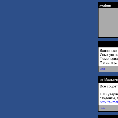
ayatmn
Давненько 
Иных уш не
Тюменцева 
ФБ затянул.
Link
от Мальги
Все соцсет
НТВ уверяе
студенты, 
http://avma
Link