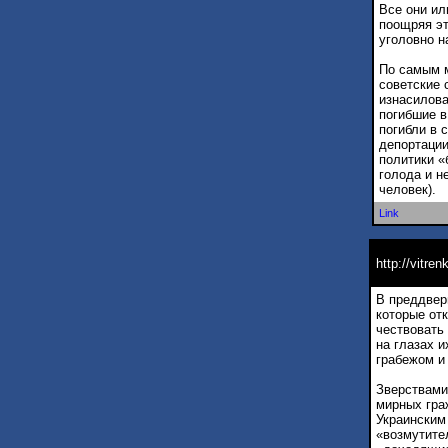
Все они ил
поощряя эт
уголовно н
По самым м
советские 
изнасилова
погибшие в
погибли в 
депортации
политики «
голода и н
человек).
Link
http://vitr
В преддвер
которые от
чествовать
на глазах 
грабежом и
Зверствами
мирных гра
Украинским
«возмутите