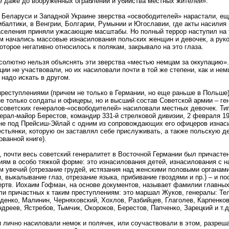
 даже до вооруженных ограблений и убийства местных жителей».
 Беларуси и Западной Украине зверства «освободителей» нарастали, ещ
балтики, в Венгрии, Болгарии, Румынии и Югославии, где акты насилия 
аселения приняли ужасающие масштабы. Но полный террор наступил на 
м начались массовые изнасилования польских женщин и девочек, а рук
оторое негативно относилось к полякам, закрывало на это глаза.
солютно нельзя объяснять эти зверства «местью немцам за оккупацию».
ции не участвовали, но их насиловали почти в той же степени, как и не
надо искать в другом.
реступлениями (причем не только в Германии, но еще раньше в Польше)
е только солдаты и офицеры, но и высший состав Советской армии – ге
советских генералов-«освободителей» насиловали местных девочек. Ти
ерал-майор Берестов, командир 331-й стрелковой дивизии, 2 февраля 194
не под Прейсиш-Эйлай с одним из сопровождающих его офицеров изнас
стьянки, которую он заставлял себе прислуживать, а также польскую де
ованной книге).
, почти весь советский генералитет в Восточной Германии был причасте
иям в особо тяжкой форме: это изнасилования детей, изнасилования с н
м увечий (отрезание грудей, истязания над женскими половыми органам
, выкалывание глаз, отрезание языка, прибивание гвоздями и пр.) – и 
ертв. Иохаим Гофман, на основе документов, называет фамилии главных
ли причастных к таким преступлениям: это маршал Жуков, генералы: Тел
денко, Малинин, Черняховский, Хохлов, Разбийцев, Глаголев, Карпенков
дреев, Ястребов, Тымчик, Окороков, Берестов, Папченко, Зарецкий и т.д
 лично насиловали немок и полячек, или соучаствовали в этом, разреша