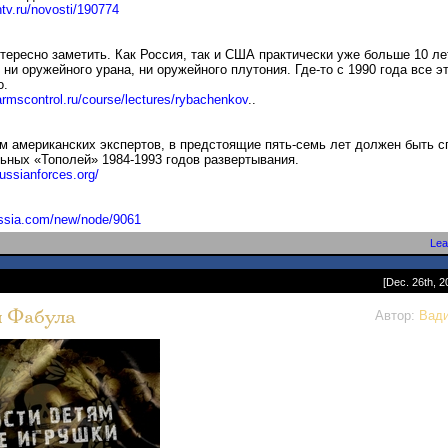
ntv.ru/novosti/190774
тересно заметить. Как Россия, так и США практически уже больше 10 ле
 ни оружейного урана, ни оружейного плутония. Где-то с 1990 года все э
о.
armscontrol.ru/course/lectur
es/rybachenkov
..
м американских экспертов, в предстоящие пять-семь лет должен быть с
ьных «Тополей» 1984-1993 годов развертывания.
russianforces.org/
ussia.com/new/node/9061
Lea
[Dec. 26th, 2
Автор:
Вад