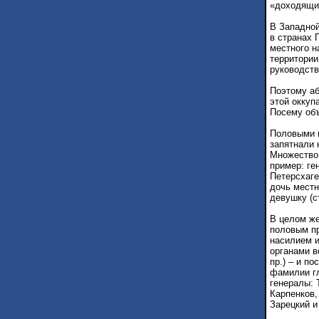
«доходящие
В Западной
в странах 
местного н
территории
руководств
Поэтому аб
этой оккуп
Посему объ
Половыми п
запятнали 
Множество 
пример: ге
Петерсхаг
дочь местн
девушку (с
В целом же
половым пр
насилием и
органами в
пр.) – и п
фамилии гл
генералы: 
Карпенков,
Зарецкий и 