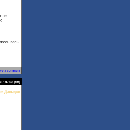
т не
то
писан весь
ve a comment
013|
07:33 pm
]
им Давыдов