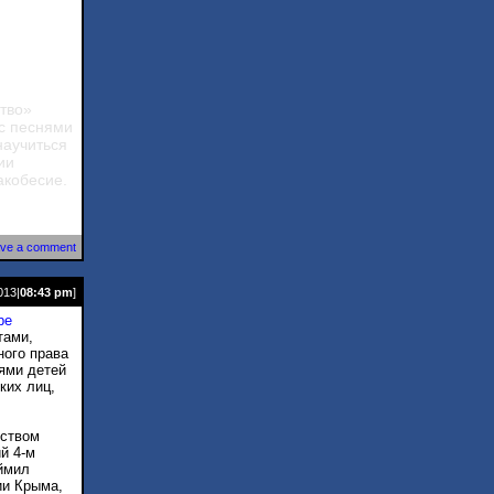
тво»
 с песнями
научиться
ии
акобесие.
ve a comment
013|
08:43 pm
]
pe
тами,
ного права
ями детей
ких лиц,
йством
й 4-м
еймил
ии Крыма,