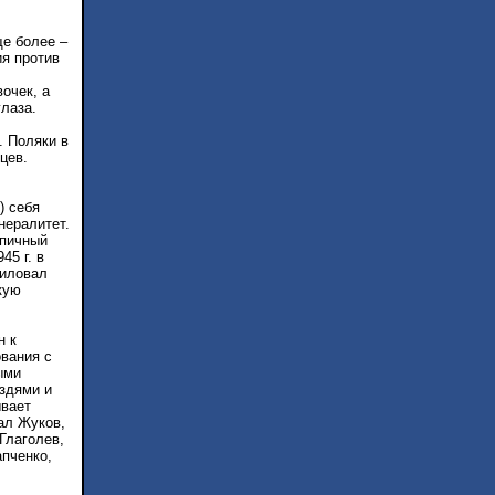
ще более –
ия против
очек, а
глаза.
. Поляки в
цев.
) себя
нералитет.
ипичный
45 г. в
силовал
кую
н к
вания с
ыми
оздями и
ывает
ал Жуков,
Глаголев,
апченко,