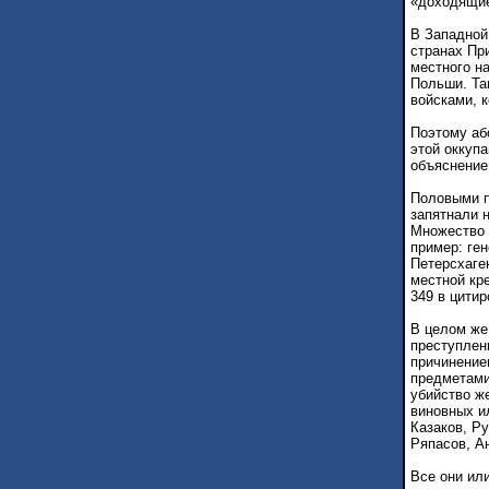
«доходящие
В Западной
странах При
местного н
Польши. Та
войсками, к
Поэтому аб
этой оккупа
объяснение 
Половыми п
запятнали н
Множество 
пример: ген
Петерсхаге
местной кре
349 в цитир
В целом же
преступлен
причинение
предметами
убийство ж
виновных и
Казаков, Ру
Ряпасов, Ан
Все они или