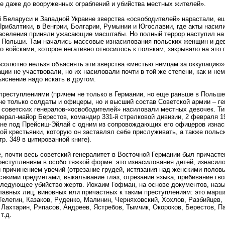
 даже до вооруженных ограблений и убийства местных жителей».
 Беларуси и Западной Украине зверства «освободителей» нарастали, е
Прибалтики, в Венгрии, Болгарии, Румынии и Югославии, где акты насил
аселения приняли ужасающие масштабы. Но полный террор наступил на
 Польши. Там начались массовые изнасилования польских женщин и дев
о войсками, которое негативно относилось к полякам, закрывало на это 
солютно нельзя объяснять эти зверства «местью немцам за оккупацию»
ации не участвовали, но их насиловали почти в той же степени, как и нем
яснение надо искать в другом.
реступлениями (причем не только в Германии, но еще раньше в Польше
не только солдаты и офицеры, но и высший состав Советской армии – ге
советских генералов-«освободителей» насиловали местных девочек. Т
нерал-майор Берестов, командир 331-й стрелковой дивизии, 2 февраля 19
ене под Прейсиш-Эйлай с одним из сопровождающих его офицеров изна
ой крестьянки, которую он заставлял себе прислуживать, а также польс
тр. 349 в цитированной книге).
, почти весь советский генералитет в Восточной Германии был причасте
еступлениям в особо тяжкой форме: это изнасилования детей, изнасило
 причинением увечий (отрезание грудей, истязания над женскими полов
сякими предметами, выкалывание глаз, отрезание языка, прибивание гв
оследующее убийство жертв. Иохаим Гофман, на основе документов, наз
авных лиц, виновных или причастных к таким преступлениям: это марш
Телегин, Казаков, Руденко, Малинин, Черняховский, Хохлов, Разбийцев, 
 Лахтарин, Ряпасов, Андреев, Ястребов, Тымчик, Окороков, Берестов, П
т.д.