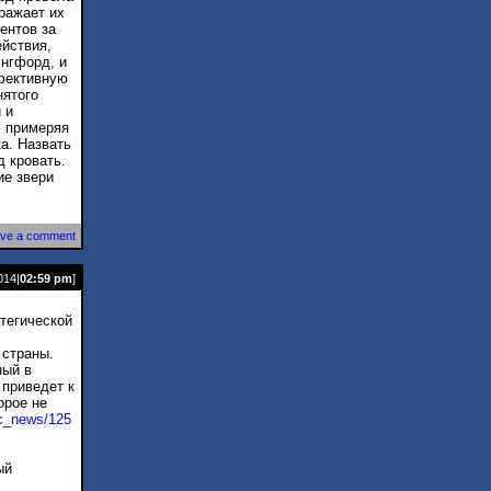
ражает их
ентов за
ействия,
энгфорд, и
ффективную
нятого
 и
, примеряя
а. Назвать
д кровать.
ие звери
ve a comment
014|
02:59 pm
]
тегической
 страны.
ный в
 приведет к
орое не
ic_news/125
ый