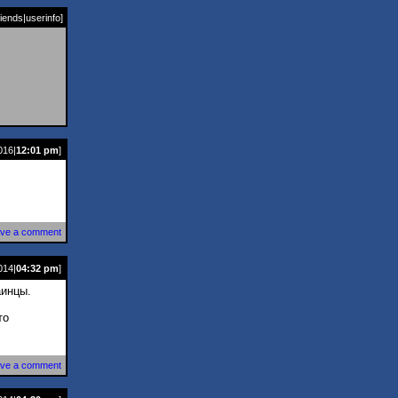
riends
|
userinfo
]
016|
12:01 pm
]
ve a comment
014|
04:32 pm
]
аинцы.
то
ve a comment