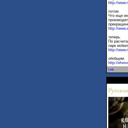
http://www.
потом.
Что еще ин
производят
прекращен
http://www.
теперь.
По расчета
парк мобил
http://www.
обобщим.
http://ehor
Link