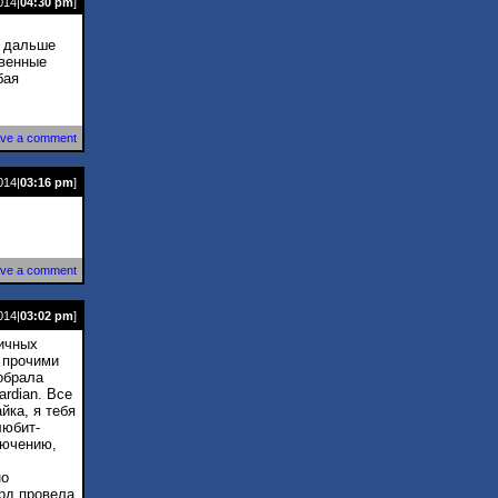
014|
04:30 pm
]
и дальше
твенные
бая
ve a comment
014|
03:16 pm
]
ve a comment
014|
03:02 pm
]
тичных
 прочими
обрала
rdian. Все
йка, я тебя
любит-
лючению,
но
орд провела