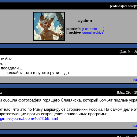
[
entries
|
archive
|
f
ayatmn
[
userinfo
|
ljr userinfo
]
[
archive
|
journal archive
]
[Jan. 9th, 2
не был...
т...
посадили...
.. подзабыл, кто в рунете рулит.. да..
Lea
на
[May. 29th, 2
и обошла фотография горящего Славянска, который бомбят подлые укр
т нас, что это по Риму маршируют сторонники России. На самом деле э
протестующие против сокращения социальных программ:
lgin.livejournal.com/462
4159.html
Lea