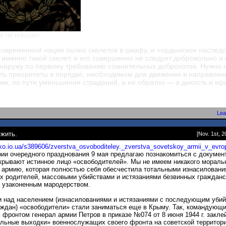
м не игрушки
современной нации полно скелетов в шкафу, и «ордынское наследс
 именно такой скелет, и его совершенно не следует добровольно и
 наружу по первому требованию сомнительных доброхотов. Нужно 
ть приоритеты в порядке, необходимом для движения в направлен
ии, по пути уменьшения страданий, а не обратно — в дикость и мр
Lea
жить.
[Nov. 1st, 2
enko.io.ua/s389606/zverstva_
osvoboditeley._zverstva_sovetskoy_armii_
v_evro
ии очередного празднования 9 мая предлагаю познакомиться с докумен
крывают истинное лицо «освободителей». Мы не имеем никакого мораль
 армию, которая полностью себя обесчестила тотальными изнасиловани
их родителей, массовыми убийствами и истязаниями безвинных гражданс
 узаконенным мародерством.
и над населением (изнасилованиями и истязаниями с последующим уби
ждан) «освободители» стали заниматься еще в Крыму. Так, командующи
 фронтом генерал армии Петров в приказе №074 от 8 июня 1944 г. закл
льные выходки» военнослужащих своего фронта на советской территор