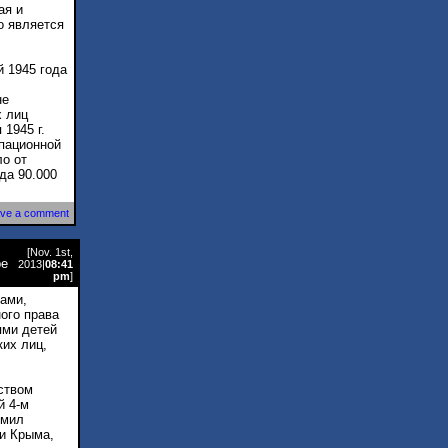
ая и
о является
 1945 года
не
х лиц
1945 г.
упационной
ло от
да 90.000
ve a comment
[Nov. 1st,
pe
2013|
08:41
pm
]
ами,
ого права
ями детей
их лиц,
ством
й 4-м
ймил
и Крыма,