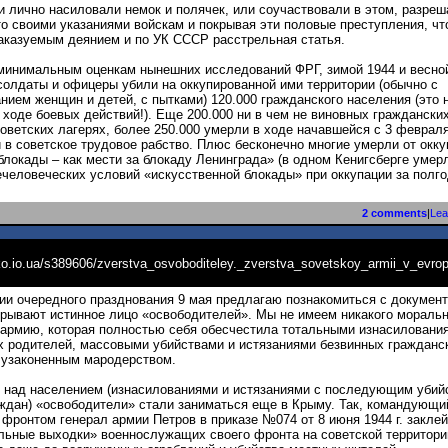
и лично насиловали немок и полячек, или соучаствовали в этом, разреш
о своими указаниями войскам и покрывая эти половые преступления, чт
аказуемым деянием и по УК СССР расстрельная статья.
инимальным оценкам нынешних исследований ФРГ, зимой 1944 и весной
солдаты и офицеры убили на оккупированной ими территории (обычно с
нием женщин и детей, с пытками) 120.000 гражданского населения (это 
 ходе боевых действий!). Еще 200.000 ни в чем не виновных граждански
советских лагерях, более 250.000 умерли в ходе начавшейся с 3 февраля 
 в советское трудовое рабство. Плюс бесконечно многие умерли от окк
блокады – как мести за блокаду Ленинграда» (в одном Кенигсберге умер
ечеловеческих условий «искусственной блокады» при оккупации за полго
2 comments
|
Lea
enko.io.ua/s389606/zverstva_osvoboditeley._zverstva_sovetskoy_armii_v_evro
ии очередного празднования 9 мая предлагаю познакомиться с документ
крывают истинное лицо «освободителей». Мы не имеем никакого моральн
 армию, которая полностью себя обесчестила тотальными изнасиловани
их родителей, массовыми убийствами и истязаниями безвинных гражданск
 узаконенным мародерством.
 над населением (изнасилованиями и истязаниями с последующим убий
ждан) «освободители» стали заниматься еще в Крыму. Так, командующи
 фронтом генерал армии Петров в приказе №074 от 8 июня 1944 г. закле
льные выходки» военнослужащих своего фронта на советской территори