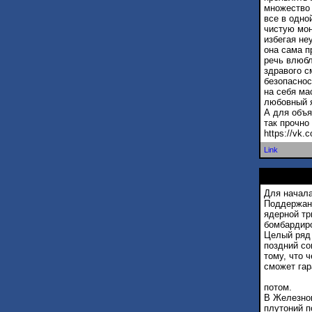
множество 
все в одно
чистую мон
избегая не
она сама п
речь влюбл
здравого с
безопаснос
на себя ма
любовный я
А для объя
так прочно
https://vk
Link
Для начала
Поддержани
ядерной тр
бомбардиро
Целый ряд 
поздний со
тому, что 
сможет гар
потом.
В Железног
плутоний п