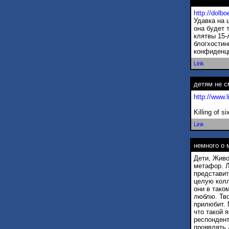
http://dolb
Удавка на 
она будет 
клятвы 15-
блогхостин
конфиденци
Link
детям не с
http://www.
Killing of s
Link
немного о 
Дети, Живо
метафор. Л
представит
целую колл
они в тако
люблю. Тво
прилюбит. 
что такой 
респондент
проявлять 