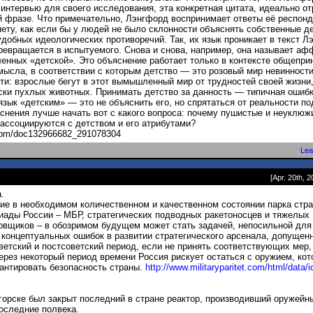
интервью для своего исследования, эта конкретная цитата, идеально от
й фразе. Что примечательно, Лэнгфорд воспринимает ответы её респонд
ету, как если бы у людей не было склонности объяснять собственные д
удобных идеологических противоречий. Так, их язык проникает в текст Л
ревращается в испытуемого. Снова и снова, например, она называет а
енных «детской». Это объяснение работает только в контексте общепри
мысла, в соответствии с которым детство — это розовый мир невинности
ти: взрослые бегут в этот вымышленный мир от трудностей своей жизни
ски пухлых животных. Принимать детство за данность — типичная ошибк
зык «детским» — это не объяснить его, но спрятаться от реальности по
снения лучше начать вот с какого вопроса: почему пушистые и неуклюж
 ассоциируются с детством и его атрибутами?
.com/doc132966682_291078304
Lea
[Apr. 20th, 2
.
е в необходимом количественном и качественном состоянии парка стра
иады России – МБР, стратегических подводных ракетоносцев и тяжелых
вщиков – в обозримом будущем может стать задачей, непосильной для
концептуальных ошибок в развитии стратегического арсенала, допущен
ветский и постсоветский период, если не принять соответствующих мер,
через некоторый период времени Россия рискует остаться с оружием, кот
антировать безопасность страны.
http://www.militaryparitet.com/html/dat
a/
орске был закрыт последний в стране реактор, производивший оружейн
оследние полвека.