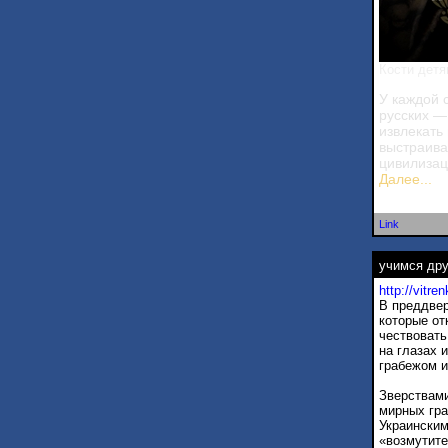
Кости детя
У каждой 
русских —
извлекать
выстраива
цивилизац
Далее...
Link
учимся дру
http://vitr
В преддвер
которые от
чествовать
на глазах 
грабежом и
Зверствам
мирных гра
Украинским
«возмутите