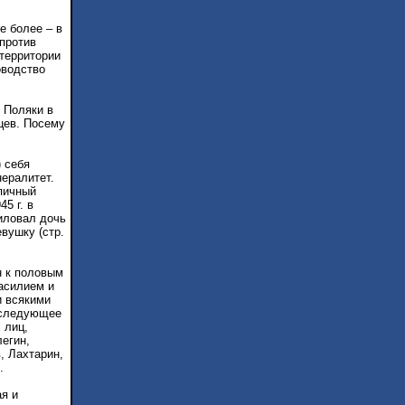
е более – в
против
территории
оводство
 Поляки в
мцев. Посему
 себя
нералитет.
пичный
5 г. в
иловал дочь
вушку (стр.
н к половым
асилием и
и всякими
последующее
 лиц,
егин,
, Лахтарин,
.
я и