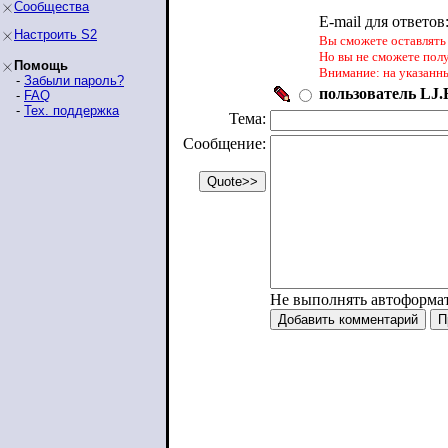
Сообщества
E-mail для ответов
Настроить S2
Вы сможете оставлять 
Но вы не сможете пол
Помощь
Внимание: на указанн
-
Забыли пароль?
пользователь LJ.R
-
FAQ
-
Тех. поддержка
Тема:
Сообщение:
Не выполнять автоформа