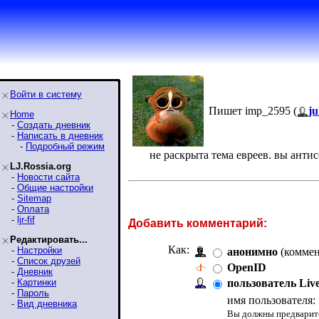
Войти в систему
Пишет imp_2595 (
ju
Home
-
Создать дневник
-
Написать в дневник
-
Подробный режим
не раскрыта тема евреев. вы анти
LJ.Rossia.org
-
Новости сайта
-
Общие настройки
-
Sitemap
-
Оплата
-
ljr-fif
Добавить комментарий:
Редактировать...
Как:
-
Настройки
анонимно
(коммен
-
Список друзей
OpenID
-
Дневник
-
Картинки
пользователь Liv
-
Пароль
имя пользователя:
-
Вид дневника
Вы должны предварите