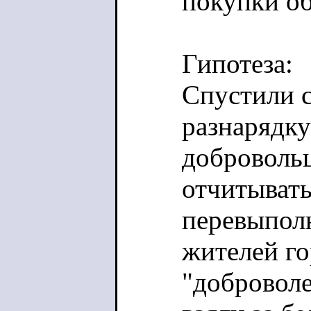
покупки о
Гипотеза:
Спустили 
разнарядку
добровольц
отчитывать
перевыпол
жителей го
"доброволе