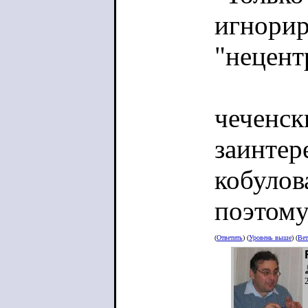
игнорир
"нецент
чеченск
заинтер
кобулова
поэтому
(
Ответить
) (
Уровень выше
) (
Вет