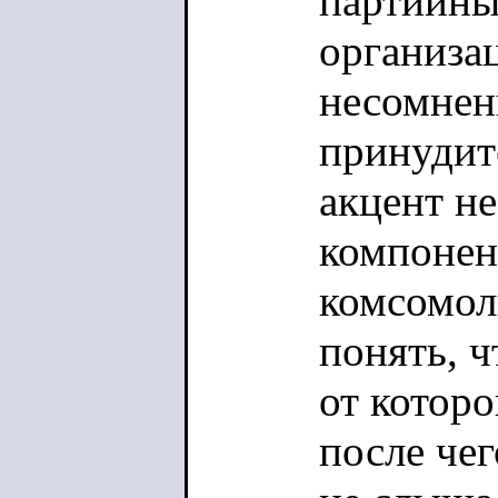
партийны
организац
несомнен
принудит
акцент н
компонен
комсомол
понять, ч
от которо
после че