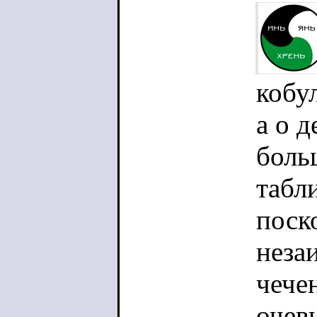
кобу
а о д
боль
табл
поск
неза
чече
очев