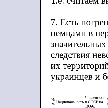
Т.е. считаем в
7. Есть погре
немцами в пе
значительных
следствия нев
их территорий
украинцев и 
Численность
№
Национальность
в СССР на
№
1939г.