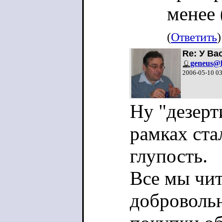
менее 
(
Ответить
)
Re: У Ва
geneus@l
2006-05-10 0
Ну "дезерт
рамках ста
глупость.
Все мы чит
доброволь