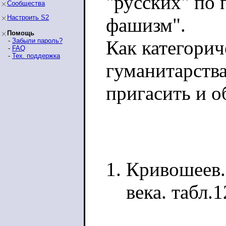
"русских" по 
Сообщества
Настроить S2
фашизм".
Помощь
-
Забыли пароль?
Как категори
-
FAQ
-
Тех. поддержка
гуманитарств
пригасить и о
Кривошеев.
века. табл.