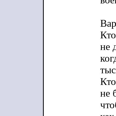
Вар
Кто
не 
ког
тыс
Кто
не 
что