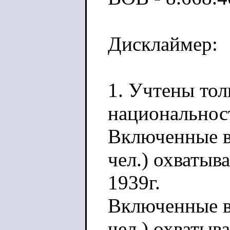
Дисклаймер:
1. Учтены то
национальнос
Включенные в
чел.) охватыв
1939г.
Включенные в 
чел.) охваты