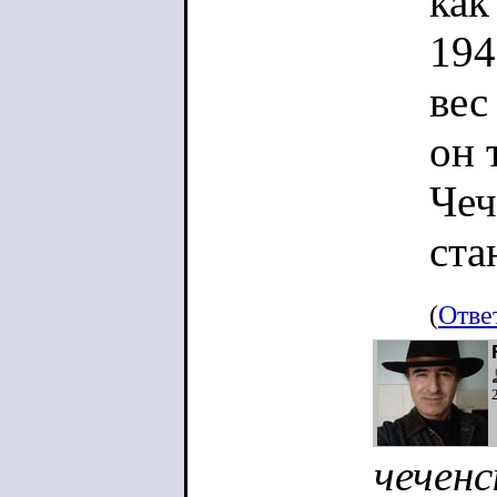
как
194
вес
он 
Чеч
ста
дос
(
Отве
по 
дни
себ
чечен