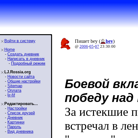
Войти в систему
Пишет bey (
bey
)
@
2006
-
05
-
07
23:30:00
Home
-
Создать дневник
-
Написать в дневник
-
Подробный режим
LJ.Rossia.org
-
Новости сайта
Боевой вкл
-
Общие настройки
-
Sitemap
-
Оплата
победу над
-
ljr-fif
Редактировать...
За истекшие п
-
Настройки
-
Список друзей
-
Дневник
встречал в ле
-
Картинки
-
Пароль
-
Вид дневника