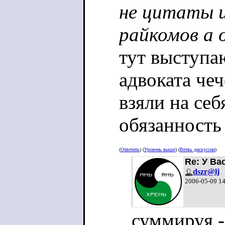
не цитаты и
райкомов а
тут выступаю
адвоката чеч
взяли на себ
обязанность
материалы о
(
Ответить
) (
Уровень выше
) (
Ветвь дискуссии
)
Re: У Ва
риторически
dszr@lj
2006-05-09 1
удовлетворяю
изложения п
суммируя -