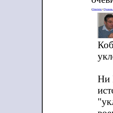
(
Ответить
) (
Уровен
Коб
укл
Ни 
ист
"ук
вое