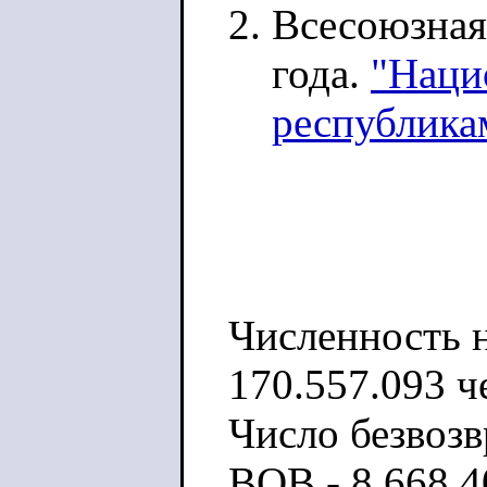
Всесоюзная
года.
"Наци
республик
Численность н
170.557.093 ч
Число безвоз
ВОВ - 8.668.4