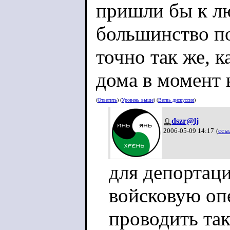
пришли бы к лю
большинство п
точно так же, 
дома в момент 
(
Ответить
) (
Уровень выше
) (
Ветвь дискуссии
)
dszr@lj
2006-05-09 14:17
(
ссы
для депортац
войсковую о
проводить та