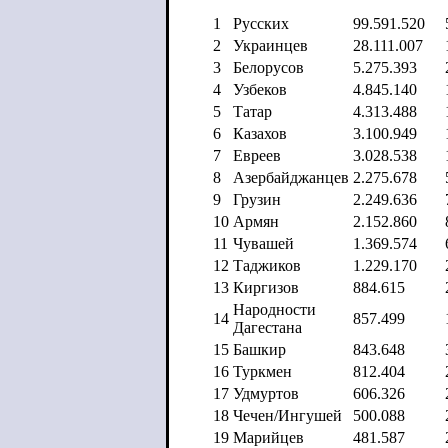
1
Русских
99.591.520
2
Украинцев
28.111.007
3
Белорусов
5.275.393
4
Узбеков
4.845.140
5
Татар
4.313.488
6
Казахов
3.100.949
7
Евреев
3.028.538
8
Азербайджанцев
2.275.678
9
Грузин
2.249.636
10
Армян
2.152.860
11
Чувашей
1.369.574
12
Таджиков
1.229.170
13
Киргизов
884.615
Народности
14
857.499
Дагестана
15
Башкир
843.648
16
Туркмен
812.404
17
Удмуртов
606.326
18
Чечен/Ингушей
500.088
19
Марийцев
481.587