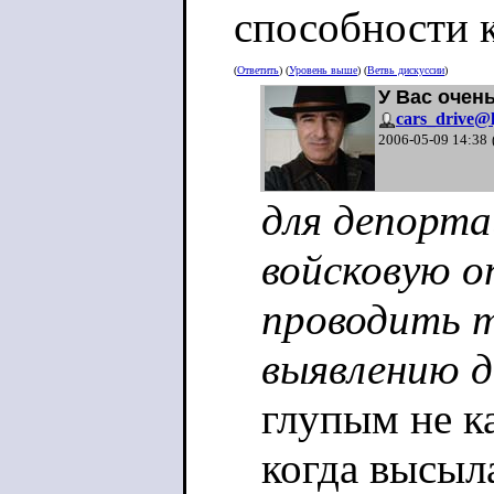
способности 
(
Ответить
) (
Уровень выше
) (
Ветвь дискуссии
)
У Вас очен
cars_drive@l
2006-05-09 14:38
для депорта
войсковую 
проводить т
выявлению д
глупым не к
когда высыл