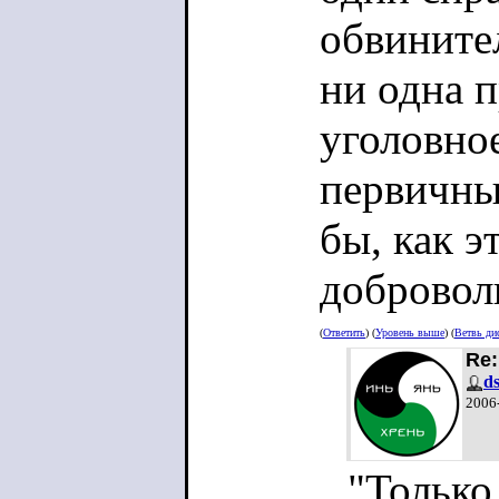
добровольца
обвините
только по о
ни одна 
не увижу та
уголовное
будет не о ч
первичны
бы, как э
добровол
(
Ответить
) (
Уровень выше
) (
Ветвь ди
Re:
d
2006
"Только