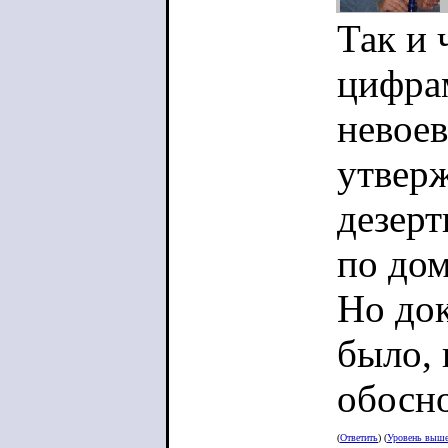
Так и 
цифра
невоев
утверж
дезерт
по дом
Но док
было, 
обосно
(
Ответить
) (
Уровень выш