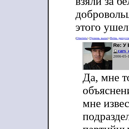
взяли за б
добровольц
этого ушел
(
Ответить
) (
Уровень выше
) (
Ветвь дискусс
Re: У
cars_
2006-05-
Да, мне т
объяснени
мне изве
подразде