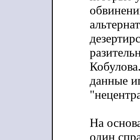
студию полн
обвинени
годам (с 194
альтерна
мобилизации
дезертирс
сколько чел
разитель
мобилизоват
Кобулова
мобилизовал
данные и
мобилизации
"нецентр
данные не в
именно в "че
На основ
глупости о 
один спр