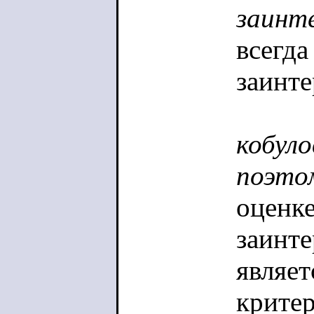
руж
заинт
всегда
Я о
заинте
хот
"Че
кобуло
либ
поэто
тог
оценке
заинте
являет
крите