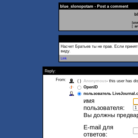
blue_slonopotam - Post a comment
b
[
use
[
ar
Насчет Братьев ты не прав. Если принят
виду.
Link
Reply:
From:
( )
Anonymous
- this user has d
OpenID
пользователь LiveJournal.
имя
пользователя:
Вы должны предвар
E-mail для
ответов: