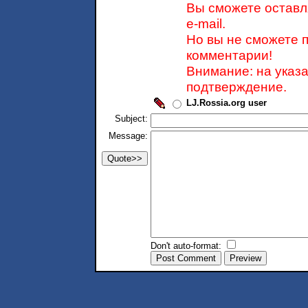
Вы сможете оставл
e-mail.
Но вы не сможете 
комментарии!
Внимание: на указ
подтверждение.
LJ.Rossia.org user
Subject:
Message:
Don't auto-format: