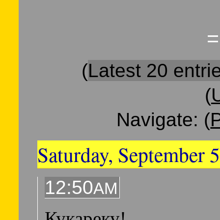
=
(
Latest 20 entri
(
U
Navigate: (
P
Saturday, September 5
12:50
AM
Кукареку!