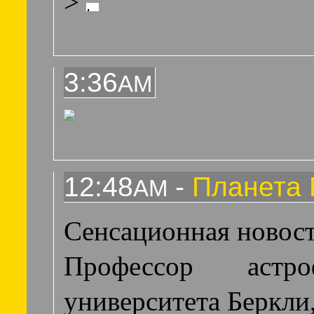
>
3:36
AM
12:48
-
Планета 
AM
Сенсационная новост
Профессор астро
университета Беркли