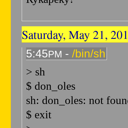
Saturday, May 21, 20
5:45
-
/bin/sh
PM
> sh
$ don_oles
sh: don_oles: not fou
$ exit