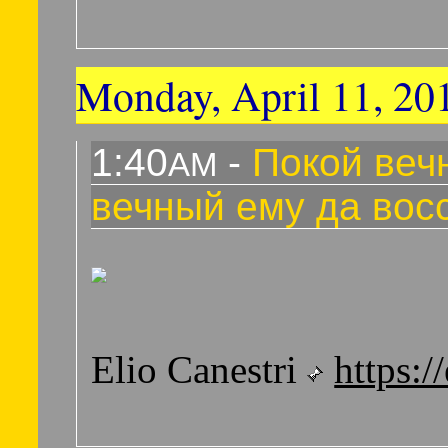
Monday, April 11, 20
1:40
-
Покой вечн
AM
вечный ему да вос
Elio Canestri
https:/