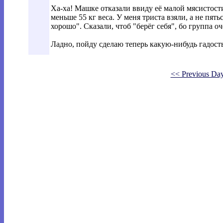
Ха-ха! Машке отказали ввиду её малой мясистости;
меньше 55 кг веса. У меня триста взяли, а не пять
хорошо". Сказали, чтоб "берёг себя", бо группа оч
Ладно, пойду сделаю теперь какую-нибудь гадость
<< Previous Da