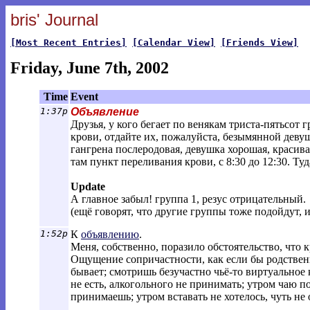
bris' Journal
[Most Recent Entries]
[Calendar View]
[Friends View]
Friday, June 7th, 2002
Time
Event
1:37p
Объявление
Друзья, у кого бегает по венякам триста-пятьсот
крови, отдайте их, пожалуйста, безымянной девуш
гангрена послеродовая, девушка хорошая, красива
там пункт переливания крови, с 8:30 до 12:30. Ту
Update
А главное забыл! группа 1, резус отрицательный.
(ещё говорят, что другие группы тоже подойдут, 
1:52p
К
объявлению
.
Меня, собственно, поразило обстоятельство, что 
Ощущение сопричастности, как если бы родственн
бывает; смотришь безучастно чьё-то виртуальное 
не есть, алкогольного не принимать; утром чаю по
принимаешь; утром вставать не хотелось, чуть не