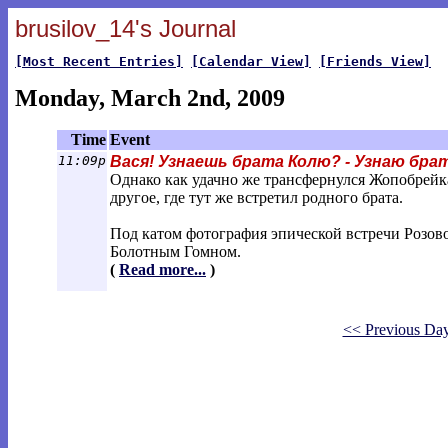
brusilov_14's Journal
[Most Recent Entries]
[Calendar View]
[Friends View]
Monday, March 2nd, 2009
Time
Event
11:09p
Вася! Узнаешь брата Колю? - Узнаю бра
Однако как удачно же трансфернулся Жопобрейка 
другое, где тут же встретил родного брата.
Под катом фотография эпической встречи Розов
Болотным Гомном.
(
Read more...
)
<< Previous Da