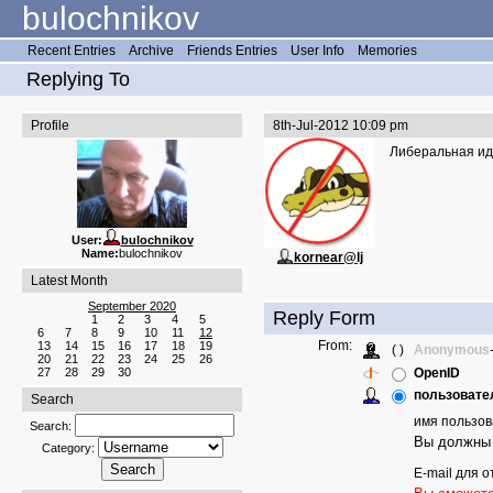
bulochnikov
Recent Entries
Archive
Friends Entries
User Info
Memories
Replying To
Profile
8th-Jul-2012 10:09 pm
Либеральная иде
User:
bulochnikov
Name:
bulochnikov
kornear@lj
Latest Month
September 2020
Reply Form
1
2
3
4
5
6
7
8
9
10
11
12
From:
13
14
15
16
17
18
19
( )
Anonymous
20
21
22
23
24
25
26
27
28
29
30
OpenID
пользовател
Search
имя пользов
Search:
Вы должны 
Category:
E-mail для о