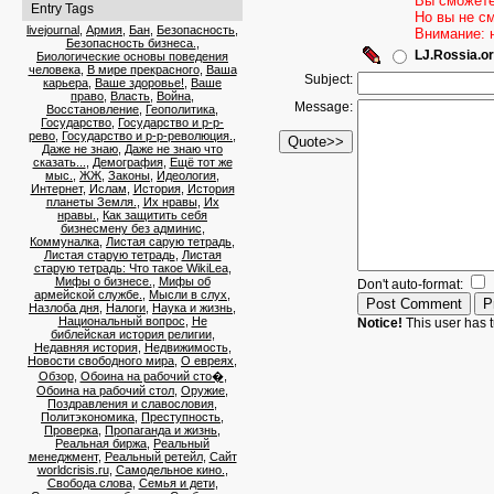
Вы сможете
Entry Tags
Но вы не с
livejournal
,
Армия
,
Бан
,
Безопасность
,
Внимание: 
Безопасность бизнеса.
,
LJ.Rossia.or
Биологические основы поведения
человека
,
В мире прекрасного
,
Ваша
Subject:
карьера
,
Ваше здоровье!
,
Ваше
право
,
Власть
,
Война
,
Message:
Восстановление
,
Геополитика
,
Государство
,
Государство и р-р-
рево
,
Государство и р-р-революция.
,
Даже не знаю
,
Даже не знаю что
сказать...
,
Демография
,
Ещё тот же
мыс.
,
ЖЖ
,
Законы
,
Идеология
,
Интернет
,
Ислам
,
История
,
История
планеты Земля.
,
Их нравы
,
Их
нравы.
,
Как защитить себя
бизнесмену без админис
,
Коммуналка
,
Листая сарую тетрадь
,
Листая старую тетрадь
,
Листая
старую тетрадь: Что такое WikiLea
,
Мифы о бизнесе.
,
Мифы об
Don't auto-format:
армейской службе.
,
Мысли в слух
,
Назлоба дня
,
Налоги
,
Наука и жизнь
,
Национальный вопрос
,
Не
Notice!
This user has t
библейская история религии
,
Недавняя история
,
Недвижимость
,
Новости свободного мира
,
О евреях
,
Обзор
,
Обоина на рабочий сто�
,
Обоина на рабочий стол
,
Оружие
,
Поздравления и славословия
,
Политэкономика
,
Преступность
,
Проверка
,
Пропаганда и жизнь
,
Реальная биржа
,
Реальный
менеджмент
,
Реальный ретейл
,
Сайт
worldcrisis.ru
,
Самодельное кино.
,
Свобода слова
,
Семья и дети
,