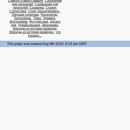
Советы старого барыги
,
Сообщение
для читателей
,
Сообщения для
читателей
,
Социалка
,
Сталин
,
Статистика
,
Стоит процитировать
,
Текущая политика
,
Технологии
,
Технологии.
,
Треш
,
Украина
,
Фотографии
,
Футуристика
,
Цитата
дня
,
Чубайсовщина
,
Экономика
,
Эпизоды из истории разведок
,
Эпизоды из истории разведок.
,
что
сказать...
This page was loaded Aug 9th 2026, 6:19 am GMT.