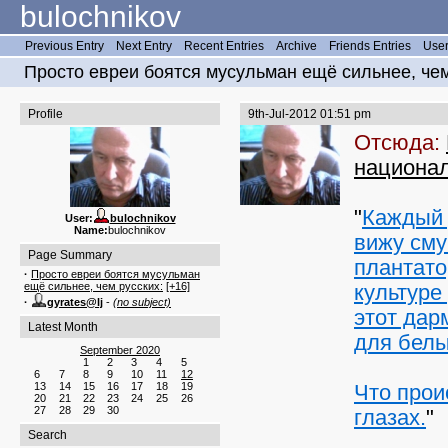
bulochnikov
Previous Entry
Next Entry
Recent Entries
Archive
Friends Entries
User
Просто евреи боятся мусульман ещё сильнее, че
Profile
9th-Jul-2012 01:51 pm
Отсюда:
национа
"
Каждый 
User:
bulochnikov
Name:
bulochnikov
вижу сму
Page Summary
плантато
·
Просто евреи боятся мусульман
ещё сильнее, чем русских:
[+16]
культуре
·
gyrates@lj
-
(no subject)
этот дар
Latest Month
для белы
September 2020
1
2
3
4
5
6
7
8
9
10
11
12
13
14
15
16
17
18
19
Что прои
20
21
22
23
24
25
26
27
28
29
30
глазах.
"
Search