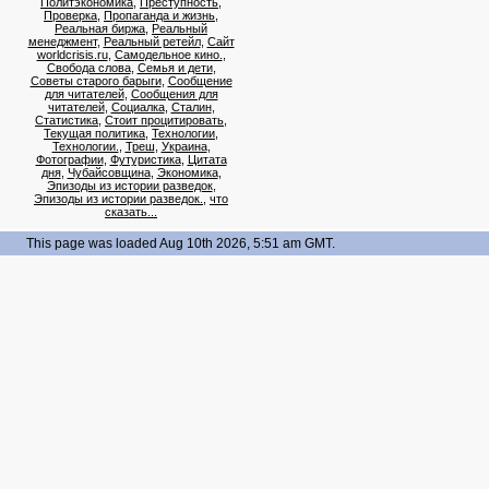
Политэкономика
,
Преступность
,
Проверка
,
Пропаганда и жизнь
,
Реальная биржа
,
Реальный
менеджмент
,
Реальный ретейл
,
Сайт
worldcrisis.ru
,
Самодельное кино.
,
Свобода слова
,
Семья и дети
,
Советы старого барыги
,
Сообщение
для читателей
,
Сообщения для
читателей
,
Социалка
,
Сталин
,
Статистика
,
Стоит процитировать
,
Текущая политика
,
Технологии
,
Технологии.
,
Треш
,
Украина
,
Фотографии
,
Футуристика
,
Цитата
дня
,
Чубайсовщина
,
Экономика
,
Эпизоды из истории разведок
,
Эпизоды из истории разведок.
,
что
сказать...
This page was loaded Aug 10th 2026, 5:51 am GMT.