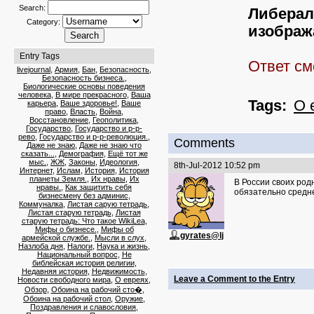
Search:
Либерал
Category:
изображ
Entry Tags
Ответ см
livejournal
,
Армия
,
Бан
,
Безопасность
,
Безопасность бизнеса.
,
Биологические основы поведения
человека
,
В мире прекрасного
,
Ваша
Tags:
О 
карьера
,
Ваше здоровье!
,
Ваше
право
,
Власть
,
Война
,
Восстановление
,
Геополитика
,
Государство
,
Государство и р-р-
рево
,
Государство и р-р-революция.
,
Comments
Даже не знаю
,
Даже не знаю что
сказать...
,
Демография
,
Ещё тот же
мыс.
,
ЖЖ
,
Законы
,
Идеология
,
8th-Jul-2012 10:52 pm
Интернет
,
Ислам
,
История
,
История
планеты Земля.
,
Их нравы
,
Их
В России своих род
нравы.
,
Как защитить себя
обязательно средне
бизнесмену без админис
,
Коммуналка
,
Листая сарую тетрадь
,
Листая старую тетрадь
,
Листая
старую тетрадь: Что такое WikiLea
,
Мифы о бизнесе.
,
Мифы об
gyrates@lj
армейской службе.
,
Мысли в слух
,
Назлоба дня
,
Налоги
,
Наука и жизнь
,
Национальный вопрос
,
Не
библейская история религии
,
Недавняя история
,
Недвижимость
,
Leave a Comment to the Entry
Новости свободного мира
,
О евреях
,
Обзор
,
Обоина на рабочий сто�
,
Обоина на рабочий стол
,
Оружие
,
Поздравления и славословия
,