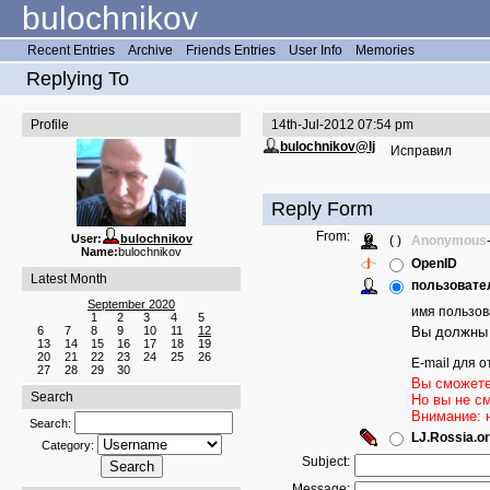
bulochnikov
Recent Entries
Archive
Friends Entries
User Info
Memories
Replying To
Profile
14th-Jul-2012 07:54 pm
bulochnikov@lj
Исправил
Reply Form
From:
User:
bulochnikov
( )
Anonymous
Name:
bulochnikov
OpenID
Latest Month
пользовател
September 2020
имя пользов
1
2
3
4
5
6
7
8
9
10
11
12
Вы должны 
13
14
15
16
17
18
19
20
21
22
23
24
25
26
E-mail для о
27
28
29
30
Вы сможете
Search
Но вы не с
Внимание: 
Search:
LJ.Rossia.or
Category:
Subject:
Message: