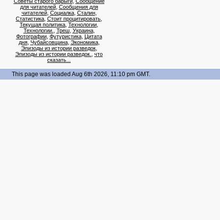
Советы старого барыги
,
Сообщение
для читателей
,
Сообщения для
читателей
,
Социалка
,
Сталин
,
Статистика
,
Стоит процитировать
,
Текущая политика
,
Технологии
,
Технологии.
,
Треш
,
Украина
,
Фотографии
,
Футуристика
,
Цитата
дня
,
Чубайсовщина
,
Экономика
,
Эпизоды из истории разведок
,
Эпизоды из истории разведок.
,
что
сказать...
This page was loaded Aug 6th 2026, 11:10 pm GMT.