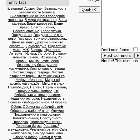
Entry Tags
livejournal
,
Армия
,
Бан
,
Безопасность
,
Безопасность бизнеса.
,
Биологические основы поведения
человека
,
В мире прекрасного
,
Ваша
карьера
,
Ваше здоровье!
,
Ваше
право
,
Власть
,
Война
,
Восстановление
,
Геополитика
,
Государство
,
Государство и р-р-
рево
,
Государство и р-р-революция.
,
Даже не знаю
,
Даже не знаю что
сказать...
,
Демография
,
Ещё тот же
мыс.
,
ЖЖ
,
Законы
,
Идеология
,
Don't auto-format:
Интернет
,
Ислам
,
История
,
История
планеты Земля.
,
Их нравы
,
Их
Notice!
This user has t
нравы.
,
Как защитить себя
бизнесмену без админис
,
Коммуналка
,
Листая сарую тетрадь
,
Листая старую тетрадь
,
Листая
старую тетрадь: Что такое WikiLea
,
Мифы о бизнесе.
,
Мифы об
армейской службе.
,
Мысли в слух
,
Назлоба дня
,
Налоги
,
Наука и жизнь
,
Национальный вопрос
,
Не
библейская история религии
,
Недавняя история
,
Недвижимость
,
Новости свободного мира
,
О евреях
,
Обзор
,
Обоина на рабочий сто�
,
Обоина на рабочий стол
,
Оружие
,
Поздравления и славословия
,
Политэкономика
,
Преступность
,
Проверка
,
Пропаганда и жизнь
,
Реальная биржа
,
Реальный
менеджмент
,
Реальный ретейл
,
Сайт
worldcrisis.ru
,
Самодельное кино.
,
Свобода слова
,
Семья и дети
,