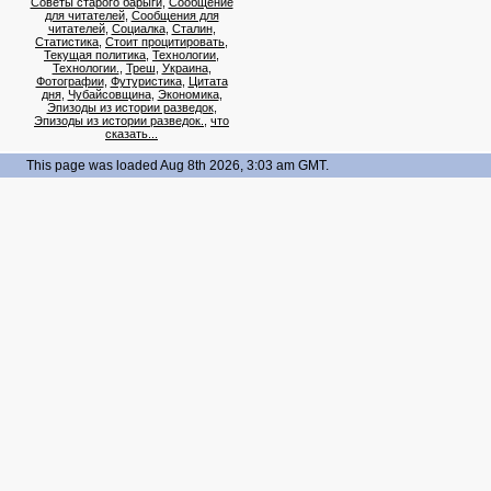
Советы старого барыги
,
Сообщение
для читателей
,
Сообщения для
читателей
,
Социалка
,
Сталин
,
Статистика
,
Стоит процитировать
,
Текущая политика
,
Технологии
,
Технологии.
,
Треш
,
Украина
,
Фотографии
,
Футуристика
,
Цитата
дня
,
Чубайсовщина
,
Экономика
,
Эпизоды из истории разведок
,
Эпизоды из истории разведок.
,
что
сказать...
This page was loaded Aug 8th 2026, 3:03 am GMT.