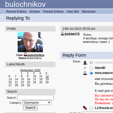
bulochnikov
Recent Entries
Archive
Friends Entries
User Info
Memories
Replying To
Profile
14th-Jul-2012 09:35 pm
inskipp@lj
Точно.
А вообще, иногда ск
комплексы такие ;)
Reply Form
User:
bulochnikov
Name:
bulochnikov
From:
( )
Anonymous
Latest Month
OpenID
September 2020
пользовател
1
2
3
4
5
6
7
8
9
10
11
12
имя пользов
13
14
15
16
17
18
19
20
21
22
23
24
25
26
Вы должны 
27
28
29
30
E-mail для о
Search
Вы сможете
Search:
Но вы не с
Category:
Внимание: 
LJ.Rossia.or