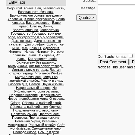
Subject:
Entry Tags
Message:
livejournal
,
Армия
,
Бан
,
Безопасность
,
Безопасность бизнеса.
,
Биологические основы поведения
человека
,
В мире прекрасного
,
Ваша
карьера
,
Ваше здоровье!
,
Ваше
право
,
Власть
,
Война
,
Восстановление
,
Геополитика
,
Государство
,
Государство и р-р-
рево
,
Государство и р-р-революция.
,
Даже не знаю
,
Даже не знаю что
сказать...
,
Демография
,
Ещё тот же
мыс.
,
ЖЖ
,
Законы
,
Идеология
,
Интернет
,
Ислам
,
История
,
История
планеты Земля.
,
Их нравы
,
Их
Don't auto-format:
нравы.
,
Как защитить себя
бизнесмену без админис
,
Коммуналка
,
Листая сарую тетрадь
,
Notice!
This user has t
Листая старую тетрадь
,
Листая
старую тетрадь: Что такое WikiLea
,
Мифы о бизнесе.
,
Мифы об
армейской службе.
,
Мысли в слух
,
Назлоба дня
,
Налоги
,
Наука и жизнь
,
Национальный вопрос
,
Не
библейская история религии
,
Недавняя история
,
Недвижимость
,
Новости свободного мира
,
О евреях
,
Обзор
,
Обоина на рабочий сто�
,
Обоина на рабочий стол
,
Оружие
,
Поздравления и славословия
,
Политэкономика
,
Преступность
,
Проверка
,
Пропаганда и жизнь
,
Реальная биржа
,
Реальный
менеджмент
,
Реальный ретейл
,
Сайт
worldcrisis.ru
,
Самодельное кино.
,
Свобода слова
,
Семья и дети
,