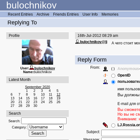
bulochnikov
Recent Entries
Archive
Friends Entries
User Info
Memories
Replying To
Profile
16th-Jul-2012 08:29 am
bulochnikov@lj
А чего стоит м
Reply Form
From:
User:
bulochnikov
( )
Anonymous
Name:
bulochnikov
OpenID
Latest Month
пользовател
September 2020
имя пользов
1
2
3
4
5
6
7
8
9
10
11
12
Вы должны 
13
14
15
16
17
18
19
20
21
22
23
24
25
26
E-mail для о
27
28
29
30
Вы сможете
Search
Но вы не с
Внимание: 
Search:
LJ.Rossia.or
Category:
Subject:
Message: