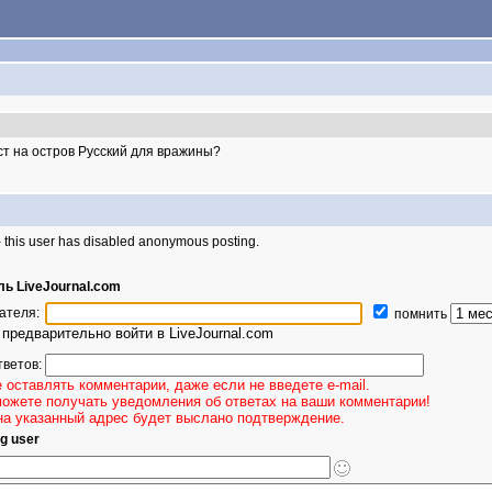
ост на остров Русский для вражины?
- this user has disabled anonymous posting.
ь LiveJournal.com
ателя:
помнить
предварительно войти в LiveJournal.com
тветов:
 оставлять комментарии, даже если не введете e-mail.
можете получать уведомления об ответах на ваши комментарии!
на указанный адрес будет выслано подтверждение.
g user