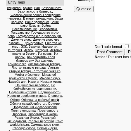
Entry Tags
livejournal
,
Армия
,
Бан
,
Безопасность
,
Безопасность бизнеса.
,
Биологические основы поведения
человека
,
В мире прекрасного
,
Ваша
карьера
,
Ваше здоровье!
,
Ваше
право
,
Власть
,
Война
,
Восстановление
,
Геополитика
,
Государство
,
Государство и р-р-
рево
,
Государство и р-р-революция.
,
Даже не знаю
,
Даже не знаю что
сказать...
,
Демография
,
Ещё тот же
мыс.
,
ЖЖ
,
Законы
,
Идеология
,
Don't auto-format:
Интернет
,
Ислам
,
История
,
История
планеты Земля.
,
Их нравы
,
Их
Notice!
This user has t
нравы.
,
Как защитить себя
бизнесмену без админис
,
Коммуналка
,
Листая сарую тетрадь
,
Листая старую тетрадь
,
Листая
старую тетрадь: Что такое WikiLea
,
Мифы о бизнесе.
,
Мифы об
армейской службе.
,
Мысли в слух
,
Назлоба дня
,
Налоги
,
Наука и жизнь
,
Национальный вопрос
,
Не
библейская история религии
,
Недавняя история
,
Недвижимость
,
Новости свободного мира
,
О евреях
,
Обзор
,
Обоина на рабочий сто�
,
Обоина на рабочий стол
,
Оружие
,
Поздравления и славословия
,
Политэкономика
,
Преступность
,
Проверка
,
Пропаганда и жизнь
,
Реальная биржа
,
Реальный
менеджмент
,
Реальный ретейл
,
Сайт
worldcrisis.ru
,
Самодельное кино.
,
Свобода слова
,
Семья и дети
,