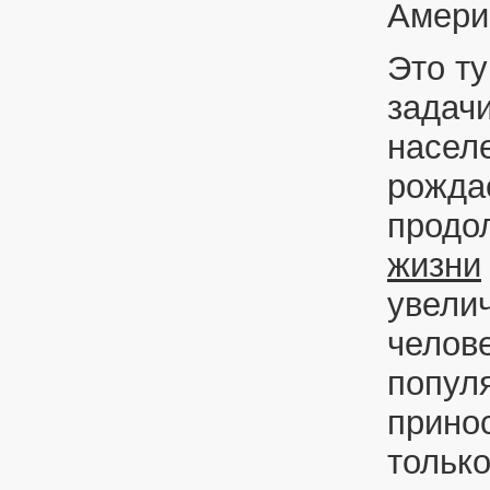
Амери
Это ту
задач
насел
рожда
продо
жизни
увели
челове
популя
принос
только