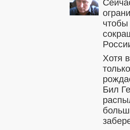
Сейчас
ограни
чтобы
сокращ
Росси
Хотя 
тольк
рожда
Бил Ге
распыл
больше
забер