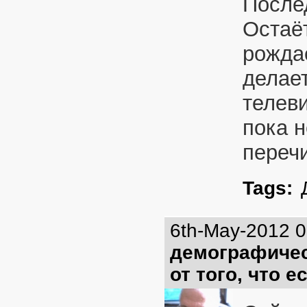
После
Остаё
рожда
делает
телев
пока н
переч
Tags:
6th-May-2012 
демографичес
от того, что е