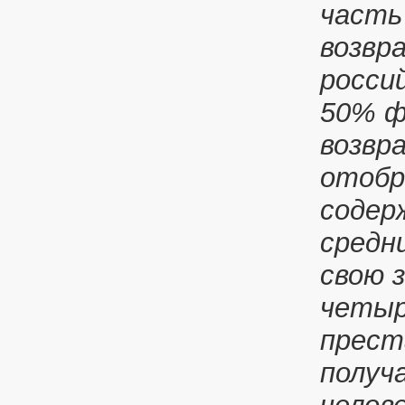
часть
возвр
росси
50% ф
возвр
отобр
содер
средн
свою 
четыр
прест
получа