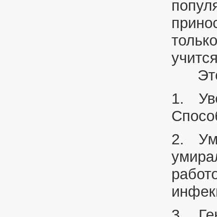
популя
принос
только
учится
Это д
1.
Ув
Спосо
2.
Ум
умира
работо
инфек
3.
Ге