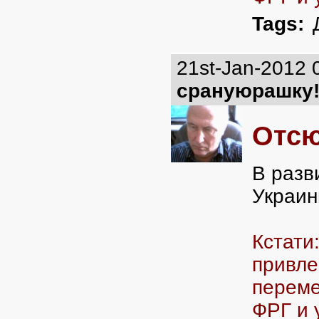
Tags:
21st-Jan-2012 
срануюрашку
Отсю
В разв
Украин
Кстати
привле
переме
ФРГ и 