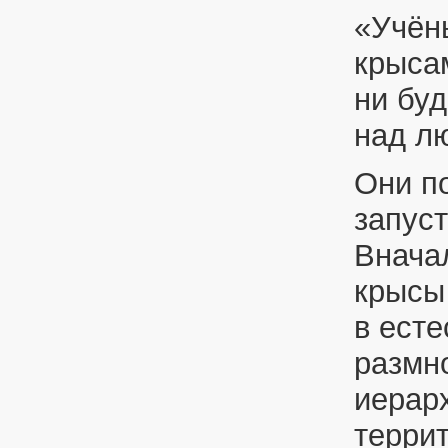
«Учён
крысам
ни буд
над л
Они п
запуст
Внача
крысы 
в есте
размн
иерар
терри