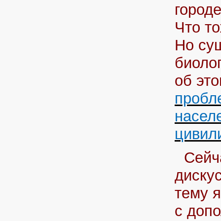
городе
Что то
Но су
биоло
об это
пробл
насел
цивил
Сейч
диску
тему 
с доп