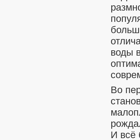
размн
попул
больш
отлича
воды 
оптим
соврем
Во пе
стано
малоп
рожда
И всё