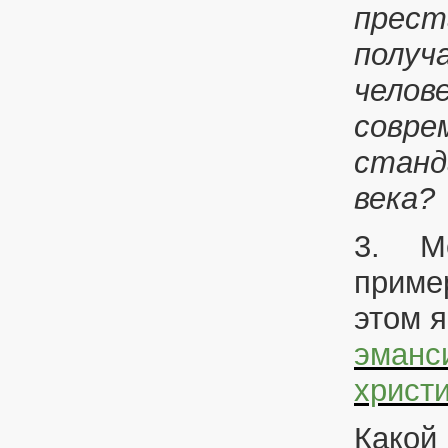
прест
получа
челов
совре
станд
века?
3.
М
пример
этом я
эманс
христ
Какой 