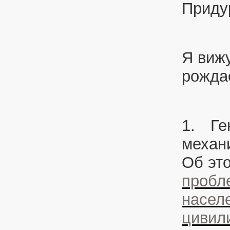
Приду
Я виж
рожда
1.
Ге
механ
Об это
пробл
насел
цивил