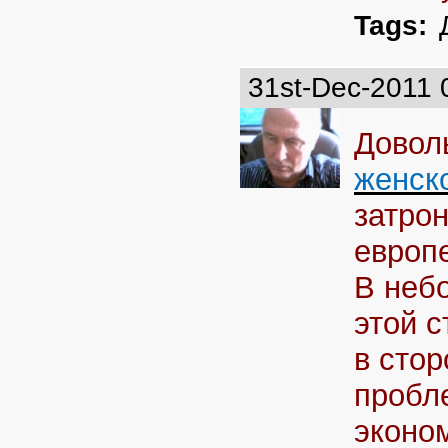
Tags:
31st-Dec-2011 
Доволь
женск
затро
европ
В неб
этой с
в сто
пробл
эконом