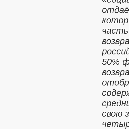
отдаё
котор
часть
возвр
росси
50% ф
возвр
отобр
содер
средн
свою 
четыр