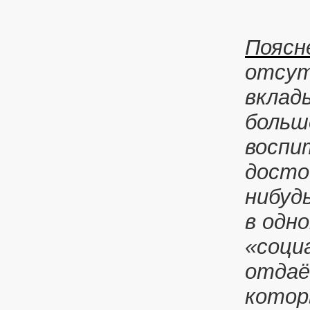
Поясн
отсут
вклад
больш
воспи
досто
нибуд
в одн
«соци
отдаё
котор