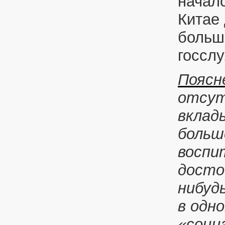
начал
Китае 
больш
госсл
Поясн
отсут
вклад
больш
воспи
досто
нибуд
в одн
«соци