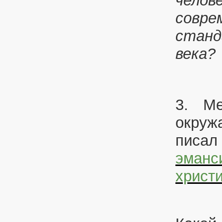
челов
совре
станд
века?
3.
Ме
окружа
писал 
эманс
христ