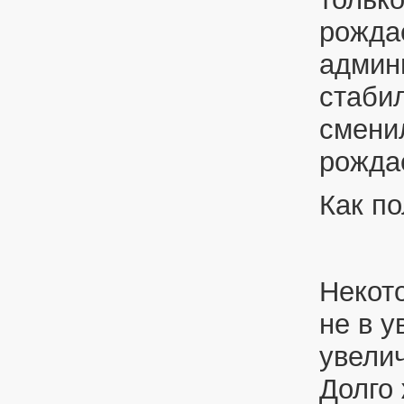
рожда
админ
стаби
смени
рожда
Как по
Некот
не в у
увели
Долго