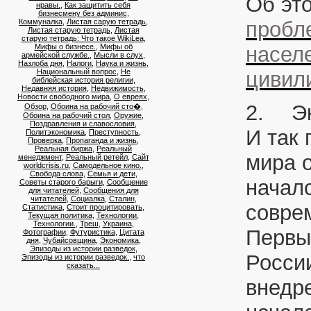
Об это
нравы.
,
Как защитить себя
бизнесмену без админис
,
Коммуналка
,
Листая сарую тетрадь
,
пробл
Листая старую тетрадь
,
Листая
старую тетрадь: Что такое WikiLea
,
Мифы о бизнесе.
,
Мифы об
насел
армейской службе.
,
Мысли в слух
,
Назлоба дня
,
Налоги
,
Наука и жизнь
,
Национальный вопрос
,
Не
цивил
библейская история религии
,
Недавняя история
,
Недвижимость
,
Новости свободного мира
,
О евреях
,
2.
Э
Обзор
,
Обоина на рабочий сто�
,
Обоина на рабочий стол
,
Оружие
,
Поздравления и славословия
,
И так 
Политэкономика
,
Преступность
,
Проверка
,
Пропаганда и жизнь
,
Реальная биржа
,
Реальный
мира 
менеджмент
,
Реальный ретейл
,
Сайт
worldcrisis.ru
,
Самодельное кино.
,
Свобода слова
,
Семья и дети
,
началс
Советы старого барыги
,
Сообщение
для читателей
,
Сообщения для
читателей
,
Социалка
,
Сталин
,
совре
Статистика
,
Стоит процитировать
,
Текущая политика
,
Технологии
,
Технологии.
,
Треш
,
Украина
,
Первы
Фотографии
,
Футуристика
,
Цитата
дня
,
Чубайсовщина
,
Экономика
,
Эпизоды из истории разведок
,
Росси
Эпизоды из истории разведок.
,
что
сказать...
внедре