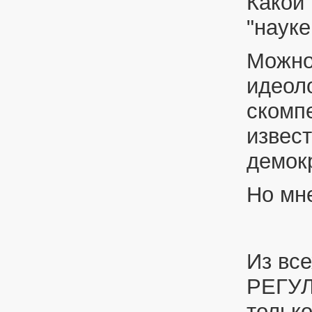
Какой 
"науке
Можно
идеол
скомп
извест
демокр
Но мне
Из все
РЕГУЛ
только