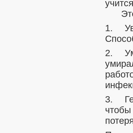
учится
Это д
1.
У
Спосо
2.
У
умира
работо
инфек
3.
Г
чтобы 
потер