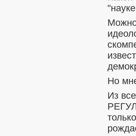
"науке
Можно
идеол
скомп
извест
демокр
Но мне
Из все
РЕГУЛ
только
рожда