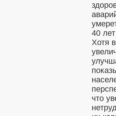
здоров
аварий
умере
40 лет
Хотя 
увели
улучш
показ
населе
перспе
что ув
нетруд