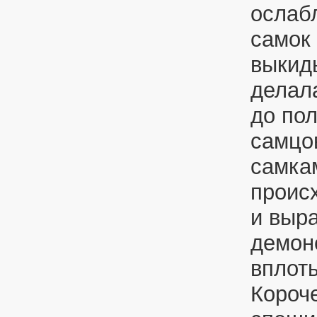
ослаб
самок
выкид
делал
до по
самцо
самка
проис
и выр
демон
вплот
Короч