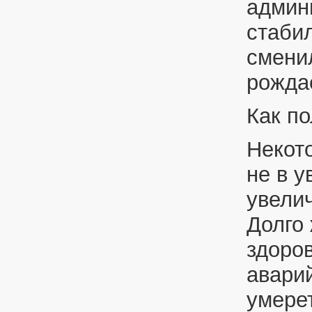
админ
стаби
смени
рожда
Как по
Некот
не в у
увели
Долго
здоров
аварий
умере