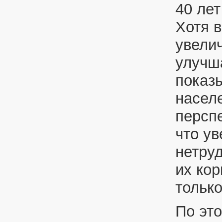
40 лет
Хотя 
увели
улучш
показ
населе
перспе
что ув
нетруд
их ко
только
По это