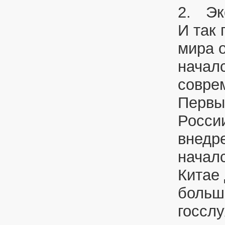
2.
Эк
И так 
мира 
началс
совре
Первы
Росси
внедре
начал
Китае 
больш
госсл