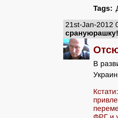
Tags:
21st-Jan-2012 
срануюрашку
Отсю
В разв
Украин
Кстати
привле
переме
ФРГ и 