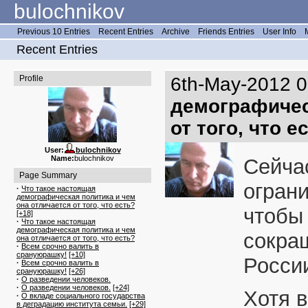
bulochnikov
Previous 10 Entries
Recent Entries
Archive
Friends Entries
User Info
Recent Entries
Profile
6th-May-2012 
демографичес
от того, что е
User:
bulochnikov
Name:
bulochnikov
Сейчас
Page Summary
ограни
·
Что такое настоящая
демографическая политика и чем
она отличается от того, что есть?
чтобы
[+18]
·
Что такое настоящая
демографическая политика и чем
сокращ
она отличается от того, что есть?
·
Всем срочно валить в
срануюрашку!
[+10]
Росси
·
Всем срочно валить в
срануюрашку!
[+26]
·
О разведении человеков.
·
О разведении человеков.
[+24]
Хотя 
·
О вкладе социального государства
в деградацию института семьи.
[+29]