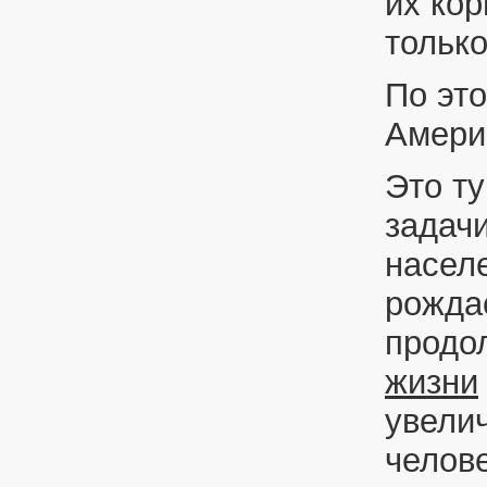
их ко
только
По это
Амери
Это ту
задач
насел
рожда
продо
жизни
увели
челове