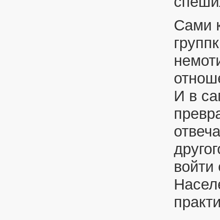
спеши
Сами 
групп
немот
отнош
И в с
превр
отвеч
другог
войти 
Насел
практи