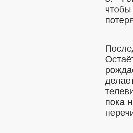
чтобы 
потер
После
Остаё
рожда
делает
телев
пока н
переч