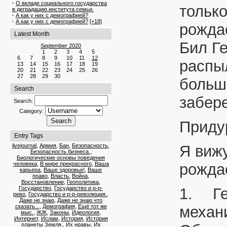
·
О вкладе социального государства
тольк
в деградацию института семьи.
·
А как у них с демографией?
·
А как у них с демографией?
[+18]
рожда
Latest Month
Бил Ге
September 2020
1
2
3
4
5
6
7
8
9
10
11
12
распыл
13
14
15
16
17
18
19
20
21
22
23
24
25
26
27
28
29
30
больше
Search
забер
Search:
Category:
Приду
Entry Tags
livejournal
,
Армия
,
Бан
,
Безопасность
,
Я виж
Безопасность бизнеса.
,
Биологические основы поведения
человека
,
В мире прекрасного
,
Ваша
рожда
карьера
,
Ваше здоровье!
,
Ваше
право
,
Власть
,
Война
,
Восстановление
,
Геополитика
,
Государство
,
Государство и р-р-
1.
Г
рево
,
Государство и р-р-революция.
,
Даже не знаю
,
Даже не знаю что
сказать...
,
Демография
,
Ещё тот же
механ
мыс.
,
ЖЖ
,
Законы
,
Идеология
,
Интернет
,
Ислам
,
История
,
История
планеты Земля.
,
Их нравы
,
Их