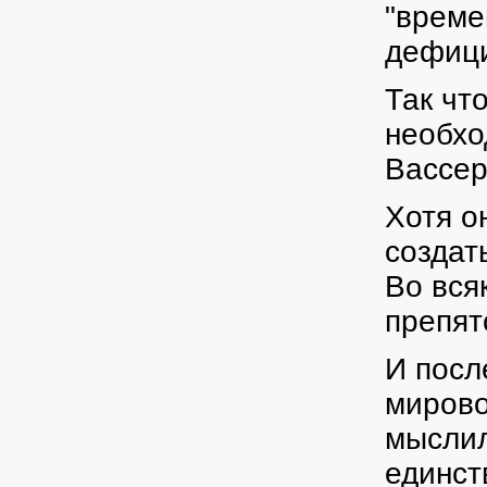
"време
дефици
Так чт
необхо
Вассер
Хотя о
создат
Во вся
препят
И посл
мирово
мыслил
единст