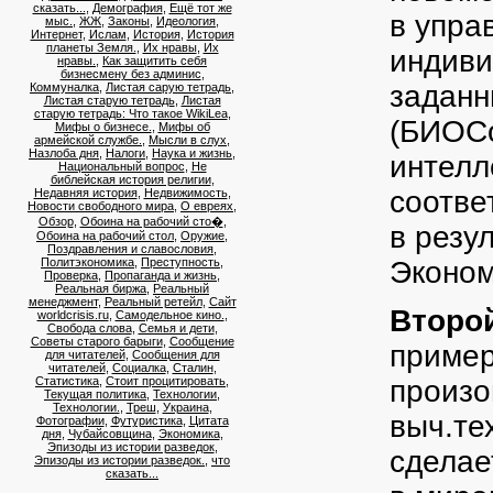
сказать...
,
Демография
,
Ещё тот же
в упра
мыс.
,
ЖЖ
,
Законы
,
Идеология
,
Интернет
,
Ислам
,
История
,
История
планеты Земля.
,
Их нравы
,
Их
индиви
нравы.
,
Как защитить себя
бизнесмену без админис
,
заданн
Коммуналка
,
Листая сарую тетрадь
,
Листая старую тетрадь
,
Листая
старую тетрадь: Что такое WikiLea
,
(БИОСо
Мифы о бизнесе.
,
Мифы об
армейской службе.
,
Мысли в слух
,
Назлоба дня
,
Налоги
,
Наука и жизнь
,
интелл
Национальный вопрос
,
Не
библейская история религии
,
соотве
Недавняя история
,
Недвижимость
,
Новости свободного мира
,
О евреях
,
Обзор
,
Обоина на рабочий сто�
,
в резу
Обоина на рабочий стол
,
Оружие
,
Поздравления и славословия
,
Политэкономика
,
Преступность
,
Эконом
Проверка
,
Пропаганда и жизнь
,
Реальная биржа
,
Реальный
менеджмент
,
Реальный ретейл
,
Сайт
Второ
worldcrisis.ru
,
Самодельное кино.
,
Свобода слова
,
Семья и дети
,
Советы старого барыги
,
Сообщение
пример
для читателей
,
Сообщения для
читателей
,
Социалка
,
Сталин
,
Статистика
,
Стоит процитировать
,
произо
Текущая политика
,
Технологии
,
Технологии.
,
Треш
,
Украина
,
выч.те
Фотографии
,
Футуристика
,
Цитата
дня
,
Чубайсовщина
,
Экономика
,
Эпизоды из истории разведок
,
сделае
Эпизоды из истории разведок.
,
что
сказать...