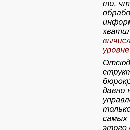
то, чт
обрабо
информ
хватил
вычисл
уровне
Отсюда
структ
бюрокр
давно 
управл
только
самых 
этого 