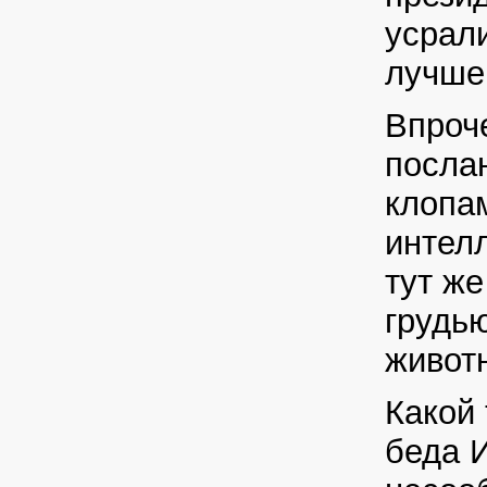
усрали
лучше
Впроч
посла
клопам
интелл
тут же
грудь
живот
Какой 
беда И