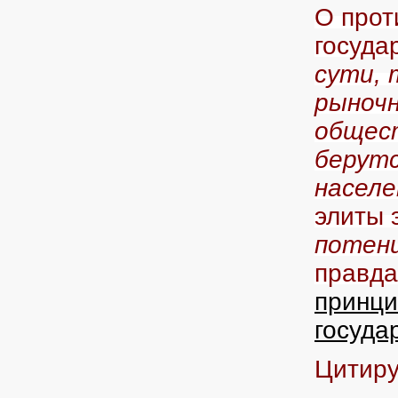
О прот
госуда
сути, 
рыночн
общест
берутс
населе
элиты 
потен
правда
принци
госуда
Цитиру