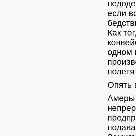
недоде
если в
бедств
Как то
конвей
одном 
произв
полетят
Опять 
Амеры 
непрер
предпр
подава