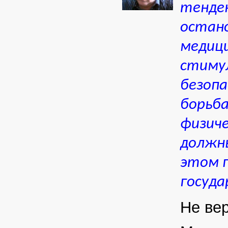
тенде
остан
медици
стиму
безопа
борьба
физиче
должны
этом 
госуда
Не вер