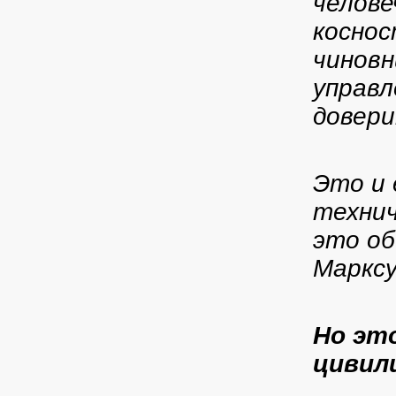
челове
коснос
чиновн
управл
довери
Это и 
технич
это об
Марксу
Но эт
цивил