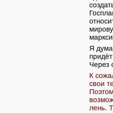
создат
Госпла
относи
мирову
маркси
Я дума
придёт
Через 
К сожа
свои те
Поэтом
возмож
лень.
Т