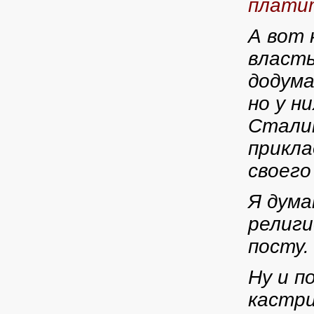
платит
А вот 
власть
додума
но у н
Сталин
прикла
своего
Я дума
религи
посту.
Ну и п
кастри