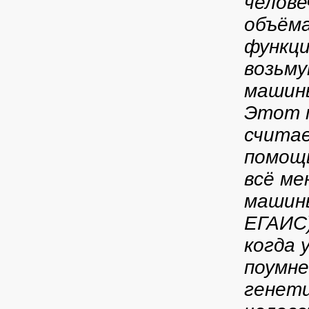
челове
объёма
функци
возьму
машин
Этот п
считае
помощь
всё ме
машины
ЕГАИС)
когда 
поумне
генети