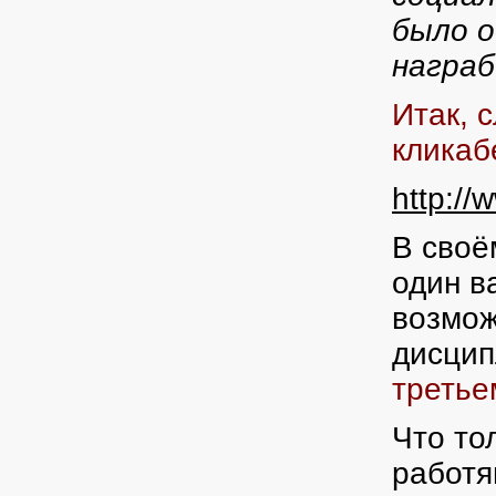
было о
награб
Итак, 
кликабе
http://
В своё
один в
возмож
дисцип
третье
Что то
работя