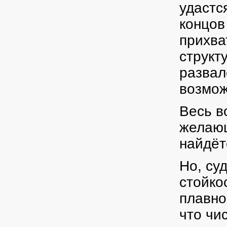
удастс
концов
прихва
структ
развал
возмож
Весь в
желающ
найдётс
Но, су
стойко
плавно
что чи