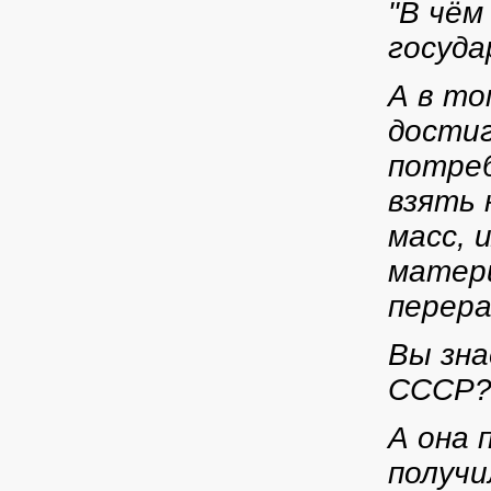
"В чём
госуда
А в то
достиг
потреб
взять 
масс, 
матери
перера
Вы зна
СССР
А она 
получи