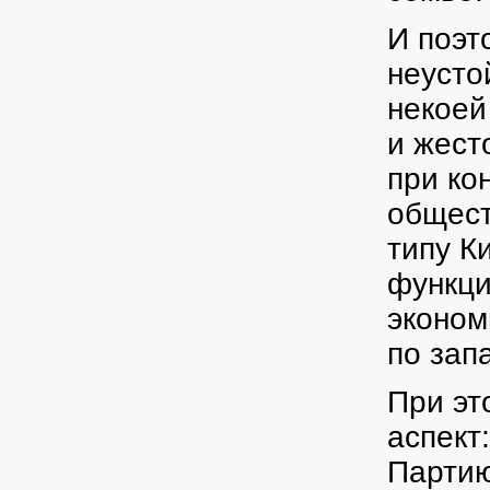
И поэт
неусто
некоей
и жест
при ко
общест
типу К
функци
эконом
по зап
При эт
аспект
Партию