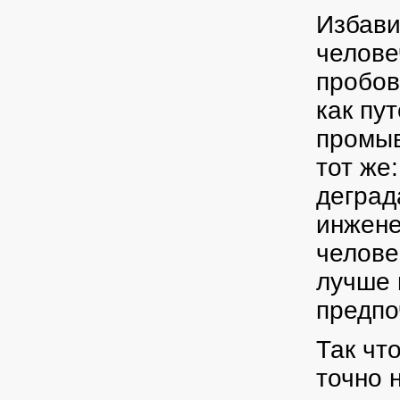
Избави
челове
пробов
как пу
промыв
тот же
деград
инжене
челове
лучше 
предпо
Так чт
точно 