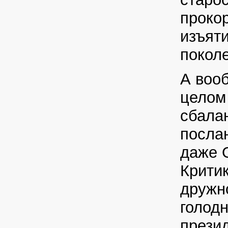
проко
изъят
поколе
А воо
целом
сбала
послан
даже 
Крити
дружно
голодн
прези