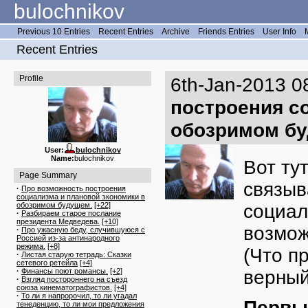
bulochnikov
Previous 10 Entries
Recent Entries
Archive
Friends Entries
User Info
Recent Entries
Profile
6th-Jan-2013 0
построения с
обозримом б
User:
bulochnikov
Name:
bulochnikov
Вот ту
Page Summary
связыв
·
Про возможность построения
социализма и плановой экономики в
обозримом будущем.
[+22]
социал
·
Разбираем старое послание
президента Медведева.
[+10]
возмож
·
Про ужасную беду, случившуюся с
Россией из-за антинародного
режима.
[+8]
(Что п
·
Листая старую тетрадь: Сказки
сетевого ретейла
[+4]
·
Финансы поют романсы.
[+2]
верный
·
Взгляд постороннего на съезд
союза кинематографистов.
[+4]
·
То ли я напророчил, то ли угадал
Первы
тенеденцию, то ли мои предложения