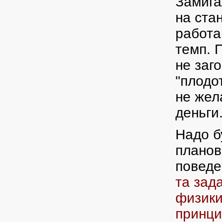
Замига
на ста
работа
темп. 
не заг
"плодо
не жел
деньги
Надо б
планов
поведе
та зад
физики
принци