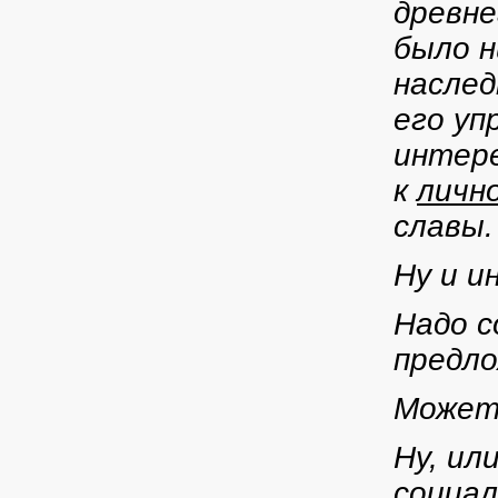
древне
было н
наслед
его уп
интере
к
личн
славы.
Ну и и
Надо 
предл
Может
Ну, ил
социал