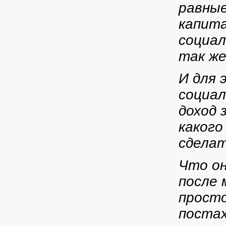
равные
капита
социал
так же
И для 
социал
доход 
какого
сделат
Что он
после 
просто
поста