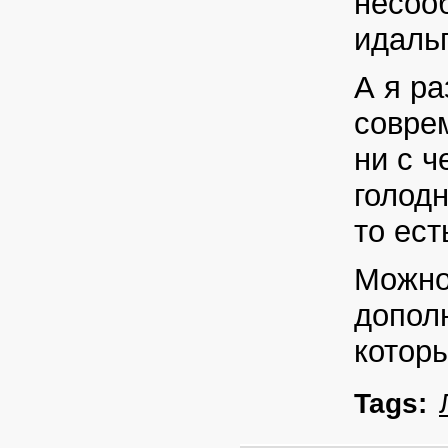
несоо
идальг
А я ра
совре
ни с 
голодн
то ест
Можно 
допол
которы
Tags: