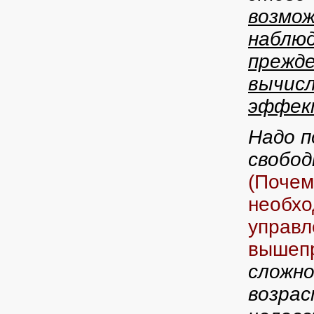
возмож
наблюд
прежде
вычисл
эффек
Надо п
свобод
(Почем
необхо
управл
вышепр
сложно
возрас