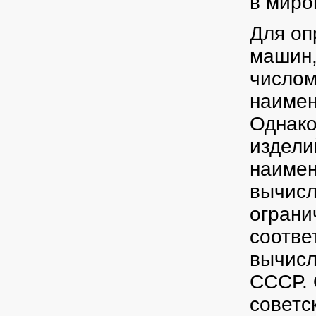
в миро
Для оп
машин,
числом
наимен
Однако
издели
наимен
вычисл
ограни
соотве
вычисл
СССР. 
советс