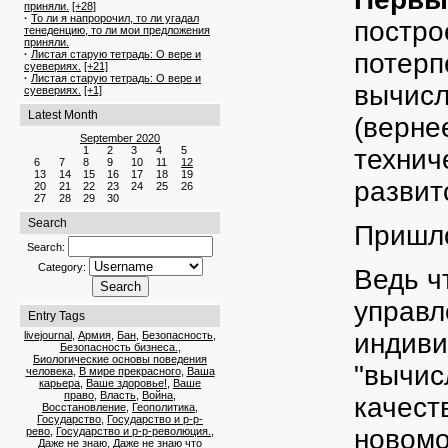
приняли.
[+28]
·
То ли я напророчил, то ли угадал
постро
тенеденцию, то ли мои предложения
приняли.
·
Листая старую тетрадь: О вере и
потерп
суевериях.
[+21]
·
Листая старую тетрадь: О вере и
вычисл
суевериях.
[+1]
Latest Month
(верне
September 2020
1
2
3
4
5
технич
6
7
8
9
10
11
12
13
14
15
16
17
18
19
развит
20
21
22
23
24
25
26
27
28
29
30
Search
Пришло
Search:
Category:
Ведь ч
управл
Entry Tags
индиви
livejournal
,
Армия
,
Бан
,
Безопасность
,
Безопасность бизнеса.
,
Биологические основы поведения
"вычис
человека
,
В мире прекрасного
,
Ваша
карьера
,
Ваше здоровье!
,
Ваше
право
,
Власть
,
Война
,
качест
Восстановление
,
Геополитика
,
Государство
,
Государство и р-р-
новомо
рево
,
Государство и р-р-революция.
,
Даже не знаю
,
Даже не знаю что