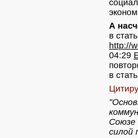
социал
эконом
А нас
в стат
http://w
04:29
Б
повтор
в стат
Цитиру
"Основ
коммун
Союзе 
силой 