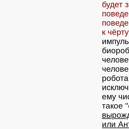
будет 
поведе
поведе
к чёрту
импуль
биороб
челове
челове
робота
исключ
ему чи
такое 
вырожд
или Ан