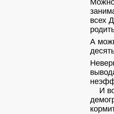
Можно
занима
всех Д
родить
А можн
десят
Невер
вывода
неэфф
И воо
демог
корми