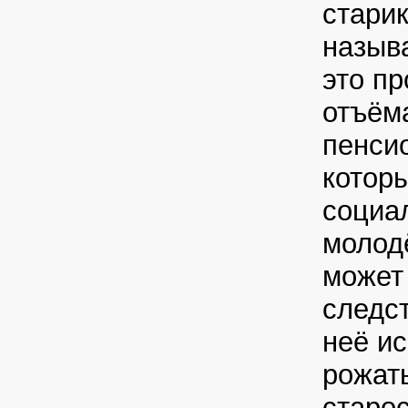
старик
назыв
это п
отъём
пенси
котор
социал
молод
может
следст
неё и
рожать
старос