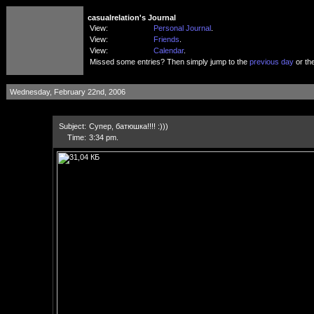
casualrelation's Journal
View:
Personal Journal
.
View:
Friends
.
View:
Calendar
.
Missed some entries? Then simply jump to the
previous day
or th
Wednesday, February 22nd, 2006
Subject:
Супер, батюшка!!!! :)))
Time:
3:34 pm.