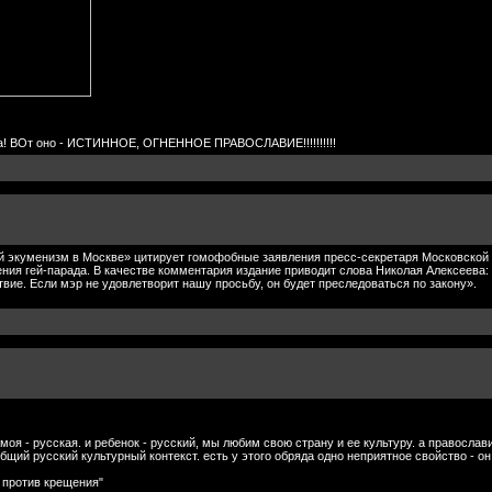
ка! ВОт оно - ИСТИННОЕ, ОГНЕННОЕ ПРАВОСЛАВИЕ!!!!!!!!!!
й экуменизм в Москве» цитирует гомофобные заявления пресс-секретаря Московской 
ния гей-парада. В качестве комментария издание приводит слова Николая Алексеева:
вие. Если мэр не удовлетворит нашу просьбу, он будет преследоваться по закону».
на моя - русская. и ребенок - русский, мы любим свою страну и ее культуру. а правосл
щий русский культурный контекст. есть у этого обряда одно неприятное свойство - о
я против крещения"