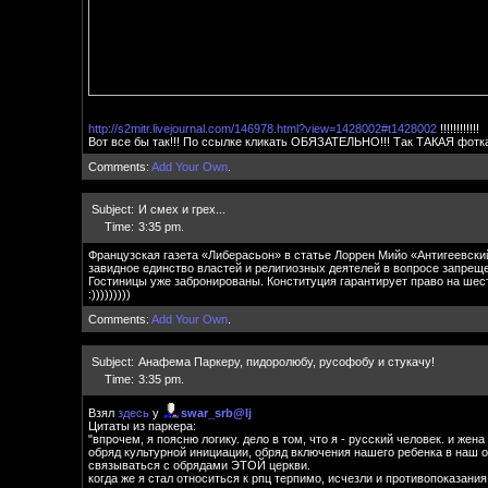
http://s2mitr.livejournal.com/146978.ht
ml?view=1428002#t1428002
!!!!!!!!!!!!
Вот все бы так!!! По ссылке кликать ОБЯЗАТЕЛЬНО!!! Так ТАКАЯ фот
Comments:
Add Your Own
.
Subject:
И смех и грех...
Time:
3:35 pm.
Французская газета «Либерасьон» в статье Лоррен Мийо «Антигеевски
завидное единство властей и религиозных деятелей в вопросе запреще
Гостиницы уже забронированы. Конституция гарантирует право на шест
:)))))))))
Comments:
Add Your Own
.
Subject:
Анафема Паркеру, пидоролюбу, русофобу и стукачу!
Time:
3:35 pm.
Взял
здесь
у
swar_srb@lj
Цитаты из паркера:
"впрочем, я поясню логику. дело в том, что я - русский человек. и же
обряд культурной инициации, обряд включения нашего ребенка в наш об
связываться с обрядами ЭТОЙ церкви.
когда же я стал относиться к рпц терпимо, исчезли и противопоказани