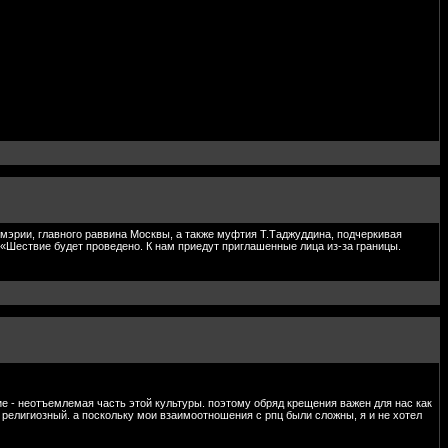
мэрии, главного раввина Москвы, а также муфтия Т.Таджуддина, подчеркивая
 «Шествие будет проведено. К нам приедут приглашенные лица из-за границы.
авие - неотъемлемая часть этой культуры. поэтому обряд крещения важен для нас как
н религиозный. а поскольку мои взаимоотношения с рпц были сложны, я и не хотел