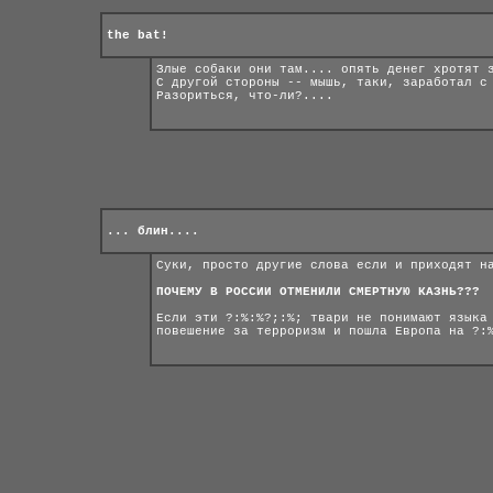
the bat!
Злые собаки они там.... опять денег хротят 
С другой стороны -- мышь, таки, заработал с
Разориться, что-ли?....
... блин....
Суки, просто другие слова если и приходят н
ПОЧЕМУ В РОССИИ ОТМЕНИЛИ СМЕРТНУЮ КАЗНЬ???
Если эти ?:%:%?;:%; твари не понимают языка
повешение за терроризм и пошла Европа на ?: