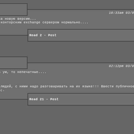
10:33am 03/0
за новую версию...
 конторским exchange сервером нормально....
Read 2
-
Post
02:12pm 03/0
а ум, то непечатные....
 людей, с ними надо разговаривать на их языке!!! Ввести публично
%;.
Read 21
-
Post