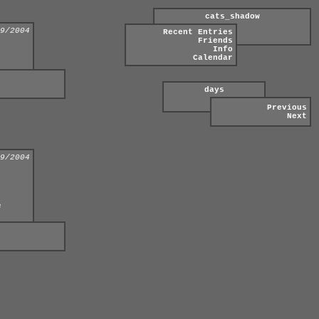
cats_shadow
9/2004
Recent Entries
Friends
Info
Calendar
days
Previous
Next
9/2004
е