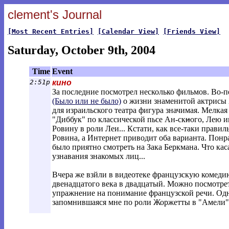
clement's Journal
[Most Recent Entries]
[Calendar View]
[Friends View]
Saturday, October 9th, 2004
Time
Event
2:51p
кино
За последние посмотрел несколько фильмов. Во-
(Было или не было)
о жизни знаменитой актрисы
для израильского театра фигура значимая. Мелкая д
"Диббук" по классической пьсе Ан-ск
и
ого, Лею и
Ровину в роли Леи... Кстати, как все-таки прави
Ровина, а Интернет приводит оба варианта. Понра
было приятно смотреть на Зака Беркмана. Что кас
узнавания знакомых лиц...
Вчера же взйли в видеотеке французскую комед
двенадцатого века в двадцатый. Можно посмотрет
упражнение на понимание французской речи. Одн
запомнившаяся мне по роли Жоржетты в "Амели"