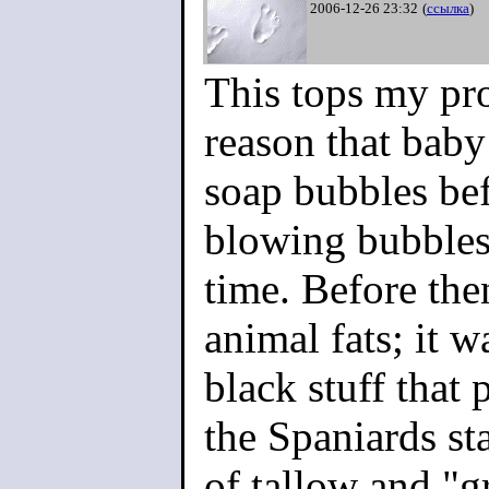
2006-12-26 23:32
(
ссылка
)
This tops my pro
reason that baby
soap bubbles bef
blowing bubbles
time. Before the
animal fats; it w
black stuff that
the Spaniards sta
of tallow and "g