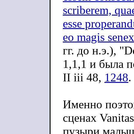
scriberem, qua
esse properandu
eo magis senex
гг. до н.э.), "
1,1,1 и была 
II iii 48,
1248
.
Именно поэто
сценах Vanita
пузыри малыш