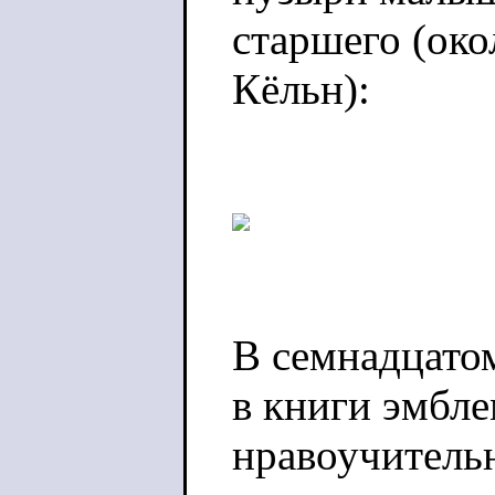
старшего (око
Кёльн):
В семнадцато
в книги эмбле
нравоучитель