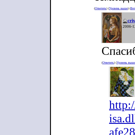
(
Ответить
) (
Уровень выше
) (
Вет
cri
2006-1
Спаси
(
Ответить
) (
Уровень выш
http:
isa.d
afe2