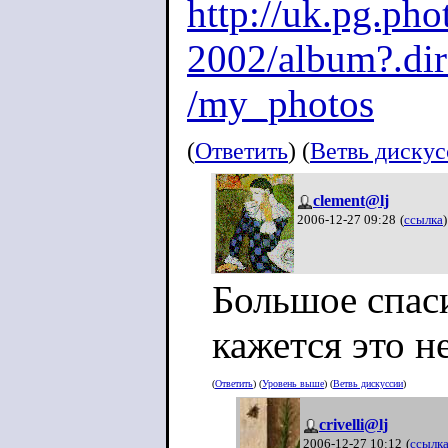
http://uk.pg.ph
2002/album?.di
/my_photos
(
Ответить
) (
Ветвь диску
clement@lj
2006-12-27 09:28
(
ссылка
)
Большое спаси
кажется это н
(
Ответить
) (
Уровень выше
) (
Ветвь дискуссии
)
crivelli@lj
2006-12-27 10:12
(
ссылк