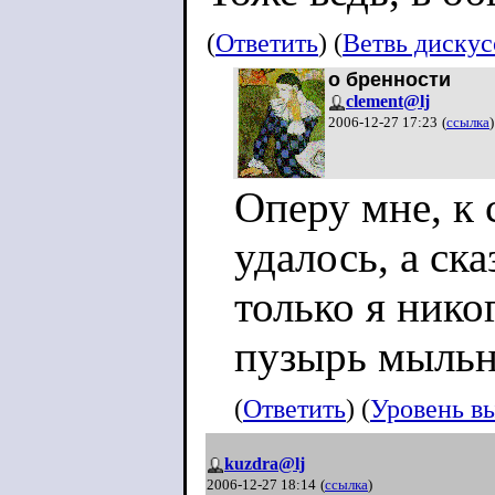
(
Ответить
) (
Ветвь диску
о бренности
clement@lj
2006-12-27 17:23
(
ссылка
)
Оперу мне, к 
удалось, а ск
только я нико
пузырь мыльн
(
Ответить
) (
Уровень в
kuzdra@lj
2006-12-27 18:14
(
ссылка
)