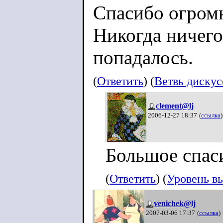
Спасибо огромн
Никогда ничего
попадалось.
(
Ответить
) (
Ветвь диску
clement@lj
2006-12-27 18:37
(
ссылка
)
Большое спаси
(
Ответить
) (
Уровень в
venichek@lj
2007-03-06 17:37
(
ссылка
)