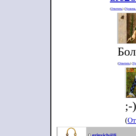
(
Ответить
) (
Уровен
Бол
(
Ответить
) (
Ур
;-
(
От
grinvich@lj