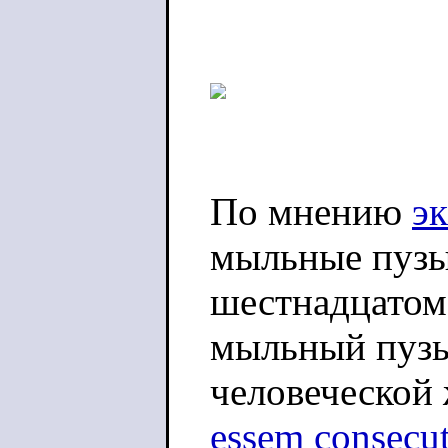
По мнению
э
мыльные пузы
шестнадцатом
мыльный пузы
человеческой 
essem consecut