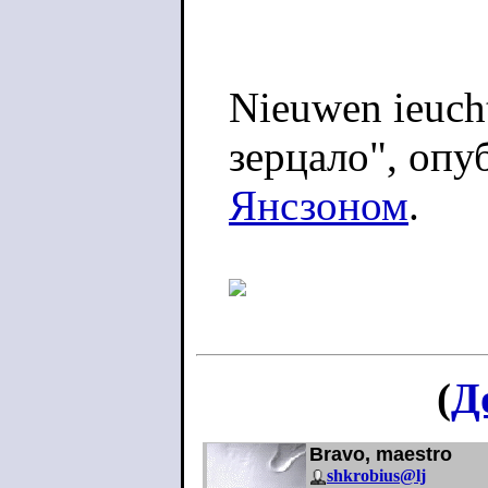
Nieuwen ieuch
зерцало", опу
Янсзоном
.
(
Д
Bravo, maestro
shkrobius@lj