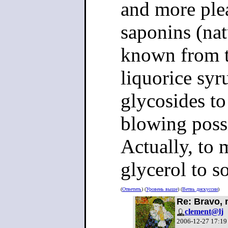
and more ple
saponins (nat
known from t
liquorice syr
glycosides t
blowing possi
Actually, to 
glycerol to s
(
Ответить
) (
Уровень выше
) (
Ветвь дискуссии
)
Re: Bravo, 
clement@lj
2006-12-27 17:19