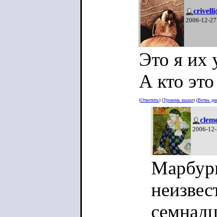
crivell
2006-12-27
Это я их 
А кто это
(
Ответить
) (
Уровень выше
) (
Ветвь ди
clem
2006-12-
Марбург
неизвес
семнадц