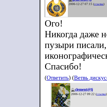
2006-12-27 07:15
(
ссылка
)
Ого!
Никогда даже н
пузыри писали,
иконографичес
Спасибо!
(
Ответить
) (
Ветвь диску
clement@lj
2006-12-27 09:22
(
ссылка
)