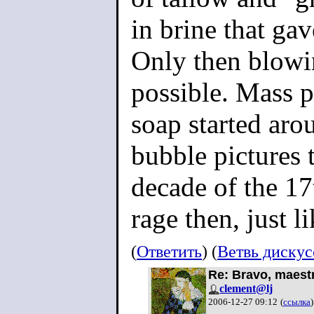
in brine that gav
Only then blow
possible. Mass p
soap started aro
bubble pictures t
decade of the 17t
rage then, just li
(
Ответить
) (
Ветвь диску
Re: Bravo, maest
clement@lj
2006-12-27 09:12
(
ссылка
)