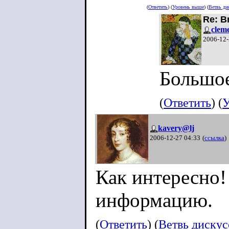
(
Ответить
) (
Уровень выше
) (
Ветвь ди
Re: B
clem
2006-12-
Большое
(
Ответить
) (
У
kavery@lj
2006-12-27 04:33
(
ссылка
)
Как интересно!
информацию.
(
Ответить
) (
Ветвь диску