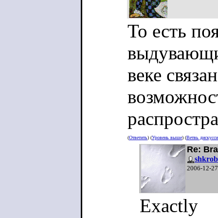
То есть по
выдувающи
веке связа
возможност
распростр
(
Ответить
) (
Уровень выше
) (
Ветвь дискусс
Re: Br
shkrob
2006-12-27
Exactly