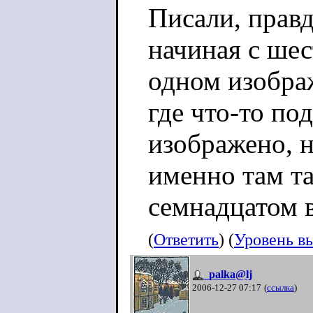
Писали, правд
начиная с шес
одном изобра
где что-то по
изображено, н
именно там та
семнадцатом в
(
Ответить
) (
Уровень в
_palka@lj
2006-12-27 07:17
(
ссылка
)