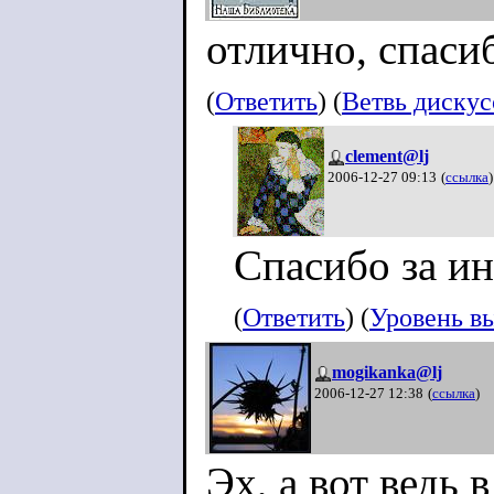
отлично, спаси
(
Ответить
) (
Ветвь диску
clement@lj
2006-12-27 09:13
(
ссылка
)
Спасибо за ин
(
Ответить
) (
Уровень в
mogikanka@lj
2006-12-27 12:38
(
ссылка
)
Эх, а вот ведь 