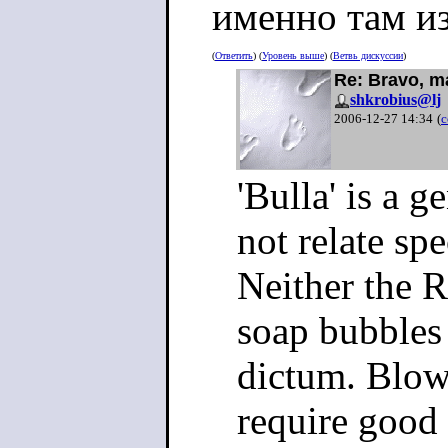
именно там и
(
Ответить
) (
Уровень выше
) (
Ветвь дискуссии
)
Re: Bravo, m
shkrobius@lj
2006-12-27 14:34
(
с
'Bulla' is a g
not relate spe
Neither the 
soap bubbles
dictum. Blow
require good 