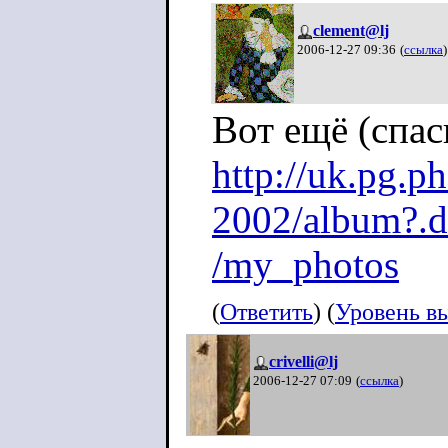
clement@lj
2006-12-27 09:36
(
ссылка
)
Вот ещё (спа
http://uk.pg.p
2002/album?.d
/my_photos
(
Ответить
) (
Уровень в
crivelli@lj
2006-12-27 07:09
(
ссылка
)