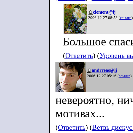
clement@lj
2006-12-27 08:53
(
ссылка
)
Большое спаси
(
Ответить
) (
Уровень в
andrreas@lj
2006-12-27 05:16
(
ссылка
)
невероятно, нич
мотивах...
(
Ответить
) (
Ветвь диску