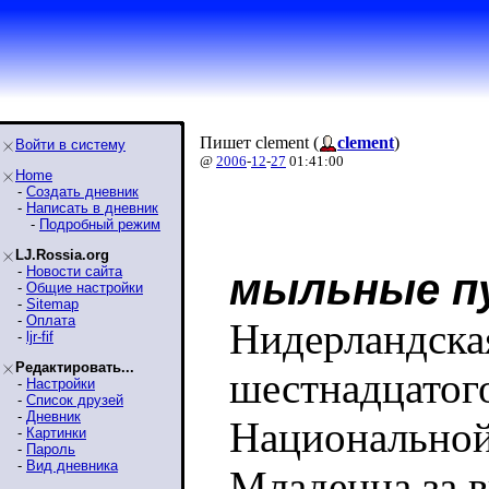
Пишет clement (
clement
)
Войти в систему
@
2006
-
12
-
27
01:41:00
Home
-
Создать дневник
-
Написать в дневник
-
Подробный режим
LJ.Rossia.org
-
Новости сайта
мыльные п
-
Общие настройки
-
Sitemap
-
Оплата
Нидерландская
-
ljr-fif
Редактировать...
шестнадцатого
-
Настройки
-
Список друзей
-
Дневник
Национальной
-
Картинки
-
Пароль
-
Вид дневника
Младенца за 