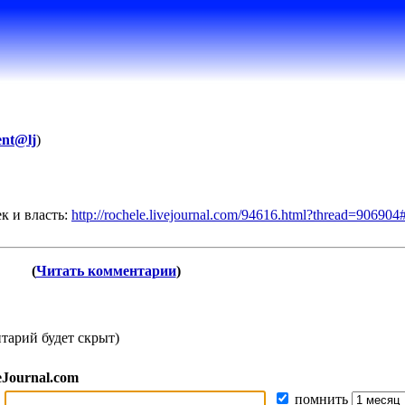
ent@lj
)
к и власть:
http://rochele.livejournal.com/94616.htm
l?thread=906904
(
Читать комментарии
)
тарий будет скрыт)
eJournal.com
помнить