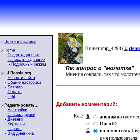
Войти в систему
Пишет imp_4298 (
clem
Home
-
Создать дневник
-
Написать в дневник
-
Подробный режим
Re: вопрос о "молотке"
LJ.Rossia.org
Мнения совпали, так что молоточе
-
Новости сайта
-
Общие настройки
-
Sitemap
-
Оплата
-
ljr-fif
Добавить комментарий:
Редактировать...
-
Настройки
-
Список друзей
Как:
анонимно
(коммен
-
Дневник
OpenID
-
Картинки
-
Пароль
пользователь Liv
-
Вид дневника
имя пользователя: