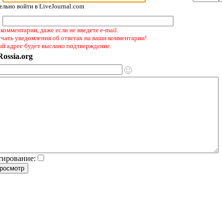
льно войти в LiveJournal.com
:
комментарии, даже если не введете e-mail.
учать уведомления об ответах на ваши комментарии!
ый адрес будет выслано подтверждение.
ossia.org
тирование: