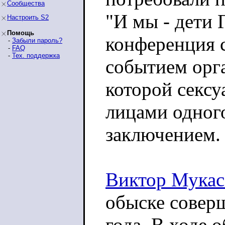
Сообщества
"И мы - дети
Настроить S2
Помощь
конференция 
-
Забыли пароль?
-
FAQ
-
Тех. поддержка
событием орг
которой секс
лицами одног
заключением.
Виктор Мукас
обыске совер
года. В ходе 