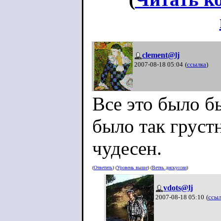
clement@lj
2007-08-18 05:04
(
ссылка
)
Все это было б
было так груст
чудесен.
(
Ответить
) (
Уровень выше
) (
Ветвь дискуссии
)
vdots@lj
2007-08-18 05:10
(
ссыл