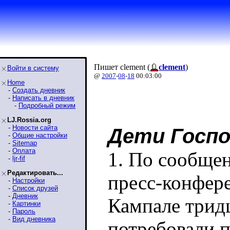
Пишет clement (
clement
)
Войти в систему
@
2007
-
08
-
18
00:03:00
Home
-
Создать дневник
-
Написать в дневник
-
Подробный режим
LJ.Rossia.org
-
Новости сайта
Дети Госпо
-
Общие настройки
-
Sitemap
-
Оплата
1. По сообщен
-
ljr-fif
Редактировать...
пресс-конфер
-
Настройки
-
Список друзей
-
Дневник
Кампале тридц
-
Картинки
-
Пароль
-
Вид дневника
потребовали 