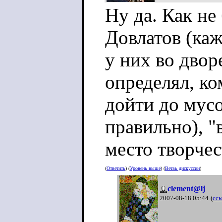
Ну да. Как не
Довлатов (каж
у них во двор
определял, к
дойти до мусо
правильно), "
место творчест
(
Ответить
) (
Уровень выше
) (
Ветвь дискуссии
)
clement@lj
2007-08-18 05:44
(
сс