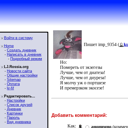
Войти в систему
Пишет imp_9354 (
ku
Home
-
Создать дневник
-
Написать в дневник
-
Подробный режим
Но:
LJ.Rossia.org
Помереть от экзегезы
-
Новости сайта
Лучше, чем от диатеза!
-
Общие настройки
Лучше, чем от диуреза!
-
Sitemap
Я молчу уж о портшезе
-
Оплата
И премерзком экосезе!
-
ljr-fif
Редактировать...
-
Настройки
-
Список друзей
-
Дневник
-
Картинки
Добавить комментарий:
-
Пароль
-
Вид дневника
Как:
анонимно
(коммен