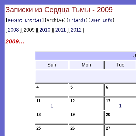
Записки из Сердца Тьмы - 2009
[
Recent Entries
][Archive][
Friends
][
User Info
]
[
2008
][ 2009 ][
2010
][
2011
][
2012
]
2009…
J
Sun
Mon
Tue
4
5
6
11
12
13
1
1
18
19
20
25
26
27