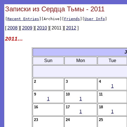
Записки из Сердца Тьмы - 2011
[
Recent Entries
][Archive][
Friends
][
User Info
]
[
2008
][
2009
][
2010
][ 2011 ][
2012
]
2011…
J
Sun
Mon
Tue
2
3
4
1
9
10
11
1
1
16
17
18
1
1
23
24
25