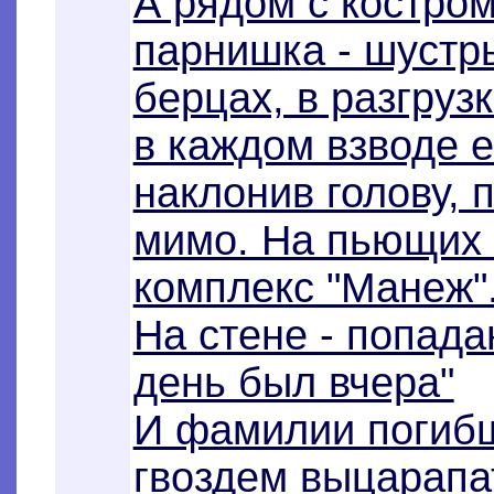
А рядом с костром
парнишка - шустры
берцах, в разгруз
в каждом взводе е
наклонив голову, 
мимо. На пьющих 
комплекс "Манеж"
На стене - попада
день был вчера"
И фамилии погибш
гвоздем выцарапат