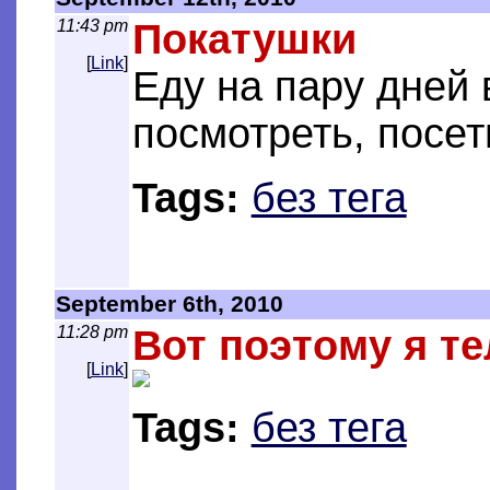
11:43 pm
Покатушки
[
Link
]
Еду на пару дней 
посмотреть, посет
Tags:
без тега
September 6th, 2010
11:28 pm
Вот поэтому я те
[
Link
]
Tags:
без тега