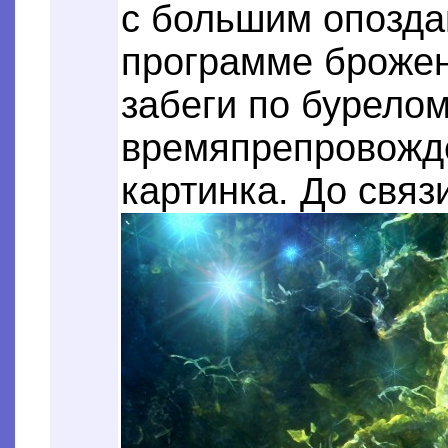
с большим опозда
программе брожен
забеги по бурелом
времяпрепровожде
картинка. До связ