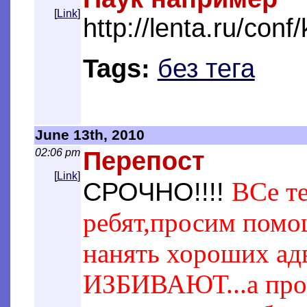
[
Link
]
http://lenta.ru/conf/
Tags:
без тега
June 13th, 2010
02:06 pm
Перепост
[
Link
]
ВСе те
СРОЧНО!!!!
ребят,просим помощ
нанять хороших адв
ИЗБИВАЮТ...а прос