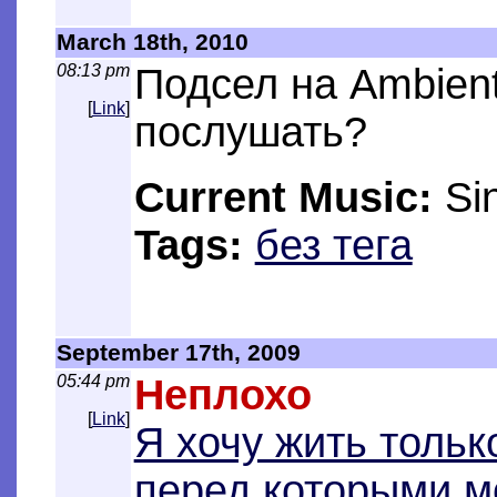
March 18th, 2010
08:13 pm
Подсел на Ambient
[
Link
]
послушать?
Current Music:
Sin
Tags:
без тега
September 17th, 2009
05:44 pm
Неплохо
[
Link
]
Я хочу жить тольк
перед которыми м