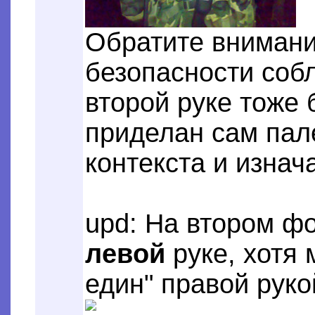
Обратите внимание
безопасности собл
второй руке тоже 
приделан сам пал
контекста и изнач
upd: На втором ф
левой
руке, хотя
един" правой руко