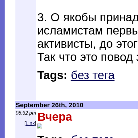
3. О якобы прина
исламистам перв
активисты, до это
Так что это повод
Tags:
без тега
September 26th, 2010
08:32 pm
Вчера
[
Link
]