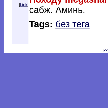
[
Link
]
сабж. Аминь.
Tags:
без тега
[
<<