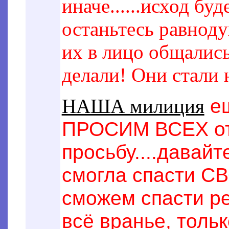
иначе......исход б
останьтесь равнод
их в лицо общались
делали! Они стали н
ещ
НАША милиция
ПРОСИМ ВСЕХ отк
просьбу....давайт
смогла спасти С
сможем спасти ре
всё вранье, тольк