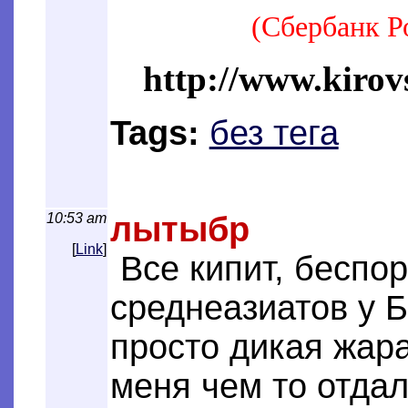
(Сбербанк Р
http://www.kirov
Tags:
без тега
10:53 am
лытыбр
[
Link
]
Все кипит, беспор
среднеазиатов у 
просто дикая жара
меня чем то отда