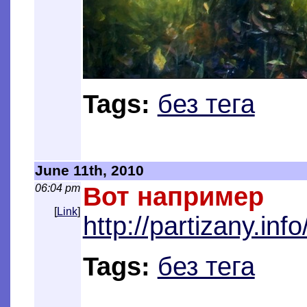
Tags:
без тега
June 11th, 2010
06:04 pm
Вот например
[
Link
]
http://partizany.info
Tags:
без тега