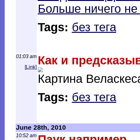
Больше ничего не
Tags:
без тега
01:03 am
Как и предсказыв
[
Link
]
Картина Веласкес
Tags:
без тега
June 28th, 2010
10:52 am
Паук например