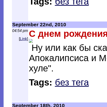
Tags:
без тега
September 22nd, 2010
04:54 pm
С днем рождени
[
Link
]
Ну или как бы ска
Апокалипсиса и М
хуле".
Tags:
без тега
September 18th, 2010