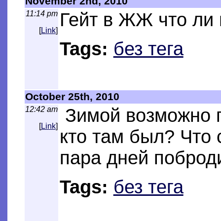
November 2nd, 2010
11:14 pm
Гейт в ЖЖ что ли
[
Link
]
Tags:
без тега
October 25th, 2010
12:42 am
Зимой возможно п
[
Link
]
кто там был? Что 
пара дней поброди
Tags:
без тега