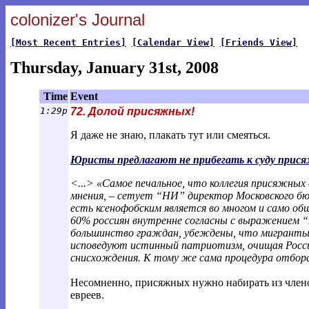
colonizer's Journal
[Most Recent Entries]
[Calendar View]
[Friends View]
Thursday, January 31st, 2008
Time
Event
1:29p
72. Долой присяжных!
Я даже не знаю, плакать тут или смеяться.
Юристы предлагают не прибегать к суду прися
<...> «Самое печальное, что коллегия присяжных
мнения, – сетует “НИ” директор Московского бюр
есть ксенофобским является во многом и само о
60% россиян внутренне согласны с выражением “Р
большинство граждан, убеждены, что мигранты 
исповедуют истинный патриотизм, очищая Росси
снисхождения. К тому же сама процедура отбор
Несомненно, присяжных нужно набирать из члено
евреев.