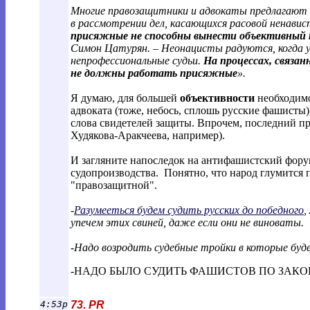
Многие правозащитники и адвокаты предлагаю
в рассмотрении дел, касающихся расовой ненави
присяжные не способны вынести объективный 
Симон Цатурян. – Неонацисты радуются, когда 
непрофессиональные судьи.
На процессах, связа
не должны работать присяжные
».
Я думаю, для большей
объективности
необходимо
адвоката (тоже, небось, сплошь русские фашисты)
слова свидетелей защиты. Впрочем, последний пр
Худякова-Аракчеева, например).
И загляните напоследок на антифашистский фор
судопроизводства. Понятно, что народ глумится п
"правозащитной".
-
Разумееться будем судить русских до победного
,
упечем этих свиней, даже если они не виноваты.
-Надо возродить судебные тройки в которые буде
-НАДО БЫЛО СУДИТЬ ФАШИСТОВ ПО ЗАКО
4:53p
73. PR