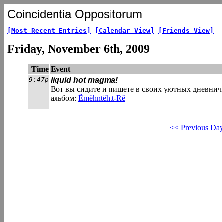
Coincidentia Oppositorum
[Most Recent Entries]
[Calendar View]
[Friends View]
Friday, November 6th, 2009
Time
Event
9:47p
liquid hot magma!
Вот вы сидите и пишете в своих уютных дневнич
альбом:
Ëmëhntëhtt-Rê
<< Previous Da