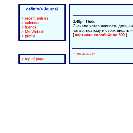
definite's Journal
> recent entries
3:49p
-
Плёс
> calendar
Сначала хотел написать длинные
> friends
читаю, поэтому и своих писать н
> My Website
(
картинки килобайт на 300
)
> profile
<< previous day
> top of page