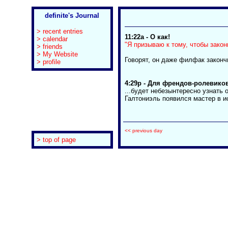
definite's Journal
> recent entries
11:22a
-
О как!
> calendar
"Я призываю к тому, чтобы зако
> friends
> My Website
Говорят, он даже филфак законч
> profile
4:29p
-
Для френдов-ролевиков
...будет небезынтересно узнать 
Галтониэль появился мастер в и
<< previous day
> top of page