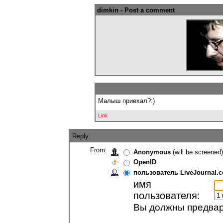
dimkin - Post a comment
Малыш приехал?:)
Link
Reply:
From:
Anonymous
(will be screened)
OpenID
пользователь LiveJournal.
имя
пользователя:
Вы должны предвари